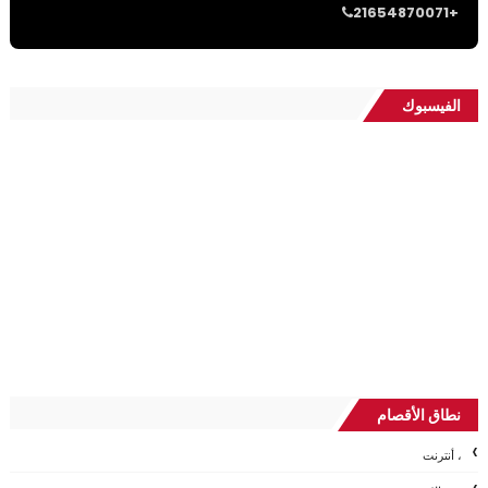
21654870071+
الفيسبوك
نطاق الأقصام
، أنترنت