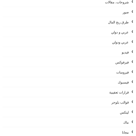
شروحات، مقالات
صور
طرق ربح المال
عربي و دولي
عربي ودولي
فيديو
فيرفوكس
فيروسات
فيسبوك
قرارات تعقيبية
قوالب بلوجر
لينكس
ماك
مجانا