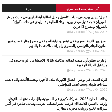
آخر المشاركات على الموقع
الأراء
عاجل: سيدي بوزيد في حداد.. تفاصيل رحيل الطالبة آية الزايدي في حادث مروع
بالقيروان فاجعة تهزّ سيدي بوزيد.. وفاة الطالبة آية الزايدي في حادث "لواج"
بالقيروان ومصرع 3 آخرين
daly carino
Aug 06, 2026
الفرق بين النيابة العمومية في تونس والنيابة العامة في مصر | مقارنة صادمة بين
القانون الجنائي التونسي والمصري وإجراءات الاحتفاظ بالمتهم
daly carino
Aug 04, 2026
الإمارات تطلق أول منصة قضائية متكاملة بالذكاء الاصطناعي.. ثورة جديدة في
مستقبل العدالة الرقمية
daly carino
Aug 04, 2026
كارثة الصيف في تونس.. انقطاع الكهرباء يتلف الأجهزة ويفسد الأغذية والماء يغيب
لساعات طويلة وسط غضب المواطنين
daly carino
Aug 04, 2026
وظائف الخليج 2026.. شركات كبرى في السعودية والإمارات تفتح باب التوظيف
وإرسال السيرة الذاتية الآن فرصة العمر للشباب العرب.. وظائف شاغرة في أكبر
شركات الخليج ورواتب مجزية بانتظارك