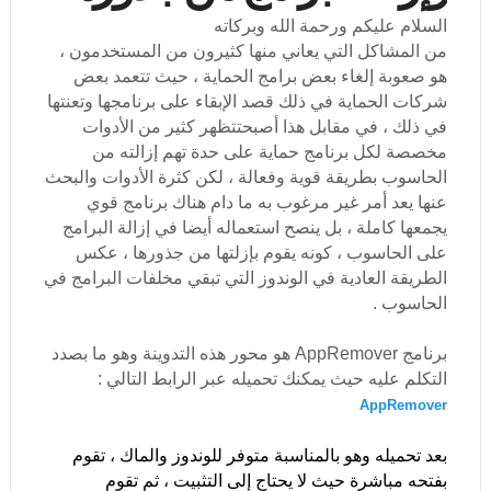
السلام عليكم ورحمة الله وبركاته
من المشاكل التي يعاني منها كثيرون من المستخدمون ،
هو صعوبة إلغاء بعض برامج الحماية ، حيث تتعمد بعض
شركات الحماية في ذلك قصد الإبقاء على برنامجها وتعنتها
في ذلك ، في مقابل هذا أصبحتتظهر كثير من الأدوات
مخصصة لكل برنامج حماية على حدة تهم إزالته من
الحاسوب بطريقة قوية وفعالة ، لكن كثرة الأدوات والبحث
عنها يعد أمر غير مرغوب به ما دام هناك برنامج قوي
يجمعها كاملة ، بل ينصح استعماله أيضا في إزالة البرامج
على الحاسوب ، كونه يقوم بإزلتها من جذورها ، عكس
الطريقة العادية في الوندوز التي تبقي مخلفات البرامج في
الحاسوب .
برنامج
AppRemover هو محور هذه التدوينة وهو ما بصدد
التكلم عليه حيث يمكنك تحميله عبر الرابط التالي :
AppRemover
بعد تحميله وهو بالمناسبة متوفر للوندوز والماك ، تقوم
بفتحه مباشرة حيث لا يحتاج إلى التثبيت ، ثم تقوم