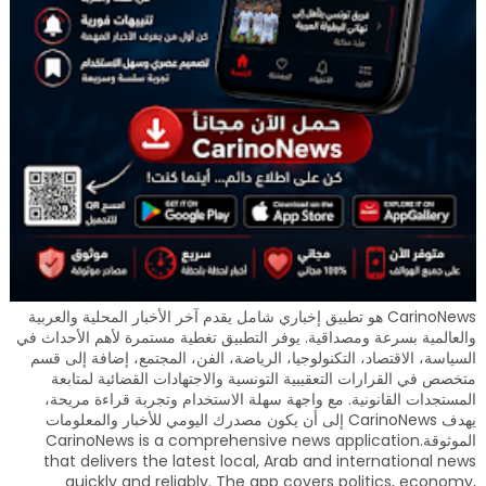
CarinoNews هو تطبيق إخباري شامل يقدم آخر الأخبار المحلية والعربية
والعالمية بسرعة ومصداقية. يوفر التطبيق تغطية مستمرة لأهم الأحداث في
السياسة، الاقتصاد، التكنولوجيا، الرياضة، الفن، المجتمع، إضافة إلى قسم
متخصص في القرارات التعقيبية التونسية والاجتهادات القضائية لمتابعة
المستجدات القانونية. مع واجهة سهلة الاستخدام وتجربة قراءة مريحة،
يهدف CarinoNews إلى أن يكون مصدرك اليومي للأخبار والمعلومات
الموثوقة.CarinoNews is a comprehensive news application
that delivers the latest local, Arab and international news
quickly and reliably. The app covers politics, economy,