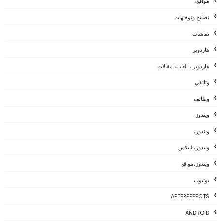
مواقع،
نصائح وتوجيهات
نقاشات
هاردوير
هاردوير ، العاب، مقالات
وثائقي
وظائف
ويندوز
ويندوز،
ويندوز، لينكس
ويندوز،مواقع
يوتيوب
AFTEREFFECTS
ANDROID