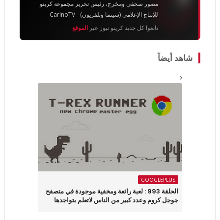
مصور صحفي ومخرج، رئيس تحرير مجموعة كرينو
للإنتاج الإعلامي (سينما وتلفزيون) - CarinoTV
تابعوا كل جديد كرينو نيوز عبر
الموقع
شاهد أيضاً
GOOGLEPLUS
الحلقة 993 : لعبة رائعة ومخفية موجودة في متصفح
جوجل كروم وعدد كبير من الناس لاتعلم بتواجدها