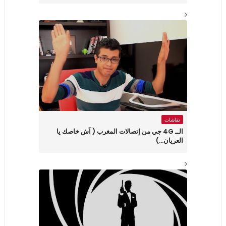
نقاشات
الــ 4G جي من إتصالات المغرب ( آش خاصك يا
العريان...)