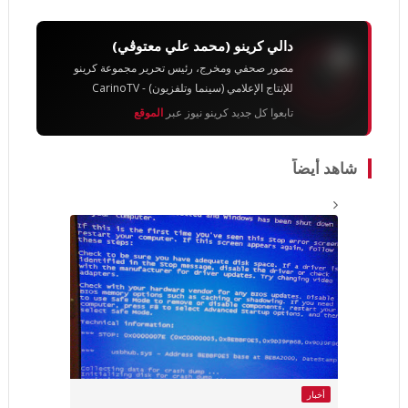
دالي كرينو (محمد علي معتوڨي)
مصور صحفي ومخرج، رئيس تحرير مجموعة كرينو
للإنتاج الإعلامي (سينما وتلفزيون) - CarinoTV
تابعوا كل جديد كرينو نيوز عبر
الموقع
شاهد أيضاً
أخبار