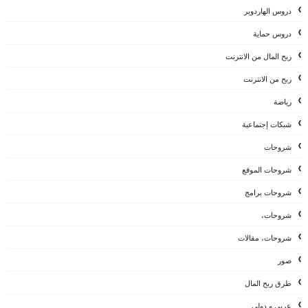
دروس الهاردوير
دروس حماية
ربح المال من الانترنت
ربح من الانترنت
رياضة
شبكات إجتماعية
شروحات
شروحات الموقع
شروحات برامج
شروحات،
شروحات، مقالات
صور
طرق ربح المال
عربي و دولي