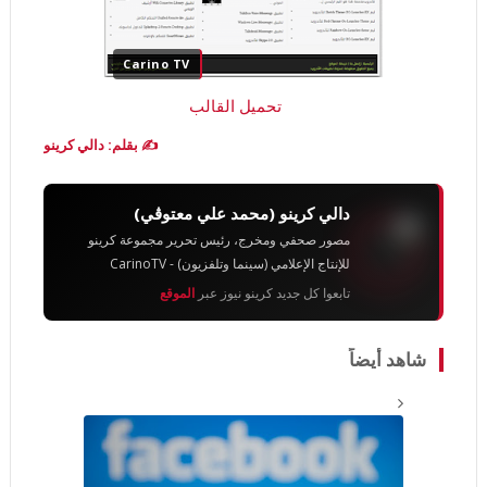
Carino TV
تحميل القالب
✍️ بقلم: دالي كرينو
دالي كرينو (محمد علي معتوڨي)
مصور صحفي ومخرج، رئيس تحرير مجموعة كرينو
للإنتاج الإعلامي (سينما وتلفزيون) - CarinoTV
تابعوا كل جديد كرينو نيوز عبر
الموقع
شاهد أيضاً