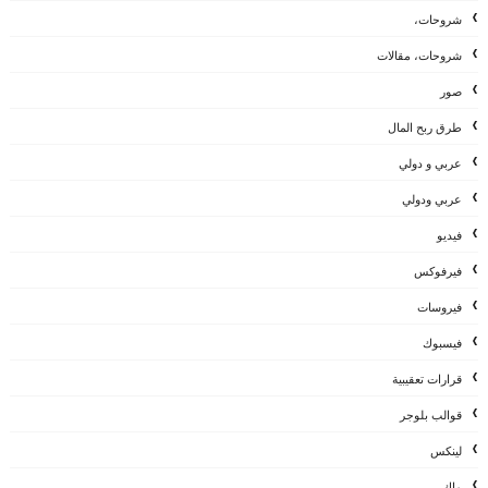
شروحات،
شروحات، مقالات
صور
طرق ربح المال
عربي و دولي
عربي ودولي
فيديو
فيرفوكس
فيروسات
فيسبوك
قرارات تعقيبية
قوالب بلوجر
لينكس
ماك