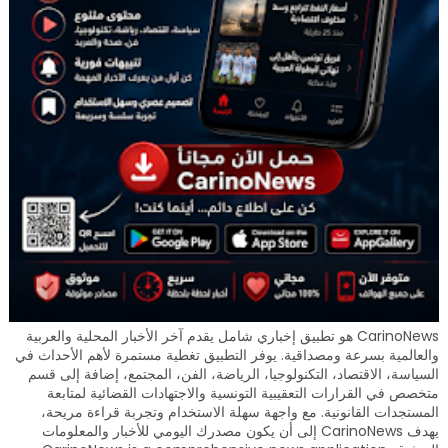
CarinoNews هو تطبيق إخباري شامل يقدم آخر الأخبار المحلية والعربية
والعالمية بسرعة ومصداقية. يوفر التطبيق تغطية مستمرة لأهم الأحداث في
السياسة، الاقتصاد، التكنولوجيا، الرياضة، الفن، المجتمع، إضافة إلى قسم
متخصص في القرارات التعقيبية التونسية والاجتهادات القضائية لمتابعة
المستجدات القانونية. مع واجهة سهلة الاستخدام وتجربة قراءة مريحة،
يهدف CarinoNews إلى أن يكون مصدرك اليومي للأخبار والمعلومات