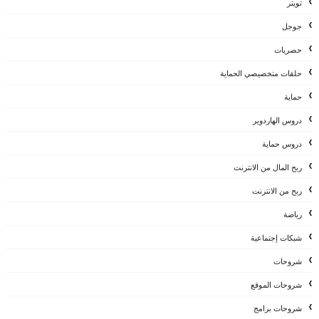
تويتر
جوجل
حصريات
حلقات متخصيصي الحماية
حماية
دروس الهاردوير
دروس حماية
ربح المال من الانترنت
ربح من الانترنت
رياضة
شبكات إجتماعية
شروحات
شروحات الموقع
شروحات برامج