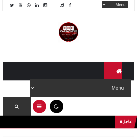
09:41 م
عاجل