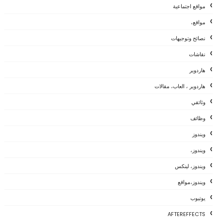
مواقع اجتماعية
مواقع،
نصائح وتوجيهات
نقاشات
هاردوير
هاردوير ، العاب، مقالات
وثائقي
وظائف
ويندوز
ويندوز،
ويندوز، لينكس
ويندوز،مواقع
يوتيوب
AFTEREFFECTS