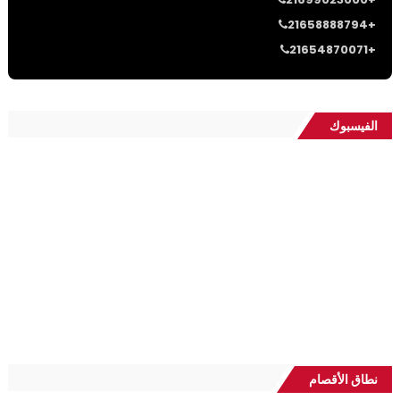
21658888794+
21654870071+
الفيسبوك
نطاق الأقصام