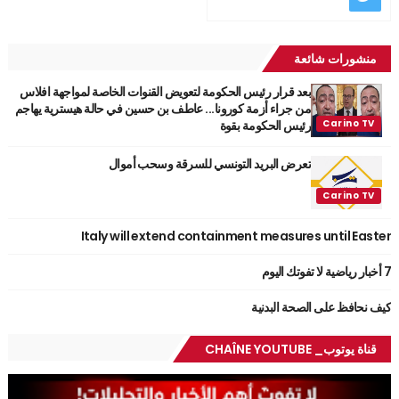
منشورات شائعة
بعد قرار رئيس الحكومة لتعويض القنوات الخاصة لمواجهة افلاس
من جراء أزمة كورونا... عاطف بن حسين في حالة هيسترية يهاجم
رئيس الحكومة بقوة
تعرض البريد التونسي للسرقة وسحب أموال
Italy will extend containment measures until Easter
7 أخبار رياضية لا تفوتك اليوم
كيف نحافظ على الصحة البدنية
قناة يوتوب_ CHAÎNE YOUTUBE