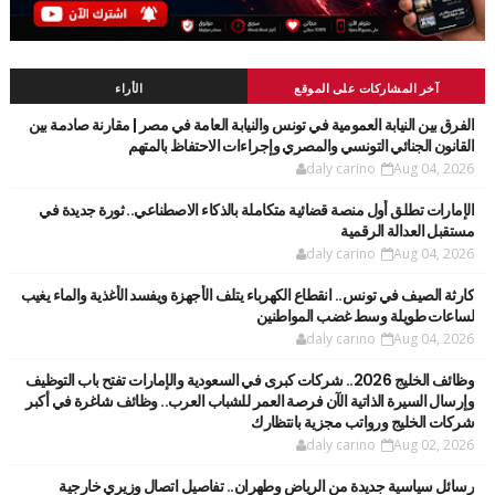
آخر المشاركات على الموقع
الأراء
الفرق بين النيابة العمومية في تونس والنيابة العامة في مصر | مقارنة صادمة بين
القانون الجنائي التونسي والمصري وإجراءات الاحتفاظ بالمتهم
daly carino
Aug 04, 2026
الإمارات تطلق أول منصة قضائية متكاملة بالذكاء الاصطناعي.. ثورة جديدة في
مستقبل العدالة الرقمية
daly carino
Aug 04, 2026
كارثة الصيف في تونس.. انقطاع الكهرباء يتلف الأجهزة ويفسد الأغذية والماء يغيب
لساعات طويلة وسط غضب المواطنين
daly carino
Aug 04, 2026
وظائف الخليج 2026.. شركات كبرى في السعودية والإمارات تفتح باب التوظيف
وإرسال السيرة الذاتية الآن فرصة العمر للشباب العرب.. وظائف شاغرة في أكبر
شركات الخليج ورواتب مجزية بانتظارك
daly carino
Aug 02, 2026
رسائل سياسية جديدة من الرياض وطهران.. تفاصيل اتصال وزيري خارجية