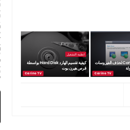
ا
ف
ا
e
y
,
d
f
انظمة التشغيل
a
اسطوانة Comodo لحذف الفيروسات
كيفية تقسيم الهارد Hard Disk بواسطة
,
لة
قرص هيرن بوت
s
.