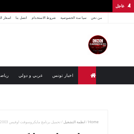
عاجل
من نحن
سيا سة الخصوصية
شروط الاستخدام
اتصل بنا
اسعار ال
اخبار تونس
عربي و دولي
رياض
متابعة القضايا عن بعد (وزارة العدل تونس)
Home
/
انظمة التشغيل
/
تحميل برنامج مايكروسوفت اوفيس 2003 كامل مجانا برابط مباشر