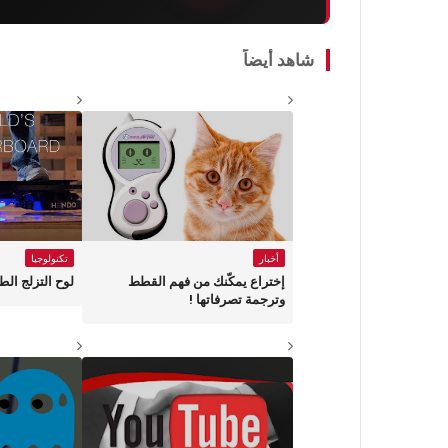
شاهد أيضاً
أخبار
تكنولوجيا
إختراع يمكّنك من فهم القطط
لوح التزلج الط
وترجمة تصرفاتها !