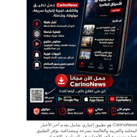
CarinoNews هو تطبيق إخباري شامل يقدم آخر الأخبار
لمحلية والعربية والعالمية بسرعة ومصداقية. يوفر التطبيق
غطية مستمرة لأهم الأحداث في السياسة، الاقتصاد،