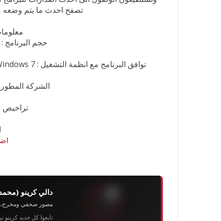
تصفح احدث ما يتم وضعه م
معلومات
حجم البرنامج : 175 ميجا بايت تقريبــاً
توافق البرنامج مع انظمة التشغيل : Windows 2000, Windows XP, Windows Vista, Windows 7
الشركة المطوره للبرنا
تراخيص ال
ا
اضغ
دالي كرينو (محمد
مصور صحفي ومخرج، رئيس 
تابعوا كل جديد كرينو ن