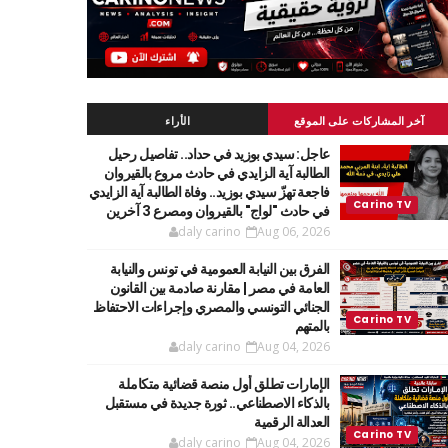
آخر المشاركات على الموقع
الأراء
عاجل: سيدي بوزيد في حداد.. تفاصيل رحيل
الطالبة آية الزايدي في حادث مروع بالقيروان
فاجعة تهزّ سيدي بوزيد.. وفاة الطالبة آية الزايدي
في حادث "لواج" بالقيروان ومصرع 3 آخرين
daly carino
Aug 06, 2026
الفرق بين النيابة العمومية في تونس والنيابة
العامة في مصر | مقارنة صادمة بين القانون
الجنائي التونسي والمصري وإجراءات الاحتفاظ
بالمتهم
daly carino
Aug 04, 2026
الإمارات تطلق أول منصة قضائية متكاملة
بالذكاء الاصطناعي.. ثورة جديدة في مستقبل
العدالة الرقمية
daly carino
Aug 04, 2026