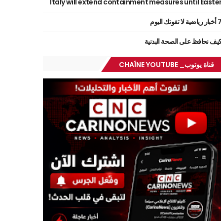
Italy will extend containment measures until Easte
ر رياضية لا تفوتك اليوم
يف نحافظ على الصحة البدنية
قناة يوتوب_ CHAÎNE YOUTUBE