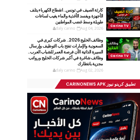
كارثة الصيف في تونس.. انقطاع الكهرباء يتلف
الأجهزة ويفسد الأغذية والماء يغيب لساعات
طويلة وسط غضب المواطنين
daly carino
Aug 04, 2026
وظائف الخليج 2026.. شركات كبرى في
السعودية والإمارات تفتح باب التوظيف وإرسال
السيرة الذاتية الآن فرصة العمر للشباب العرب..
وظائف شاغرة في أكبر شركات الخليج ورواتب
مجزية بانتظارك
daly carino
Aug 02, 2026
تطبيق كرينو نيوز CARINONEWS APK