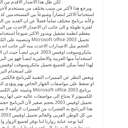
لكن ظل هذا الاصدار الاقدم من ال
استخداماً الاكثر انتشاراً وشيوعاً بين المستخدمين ك
لفترة طويلة و الى جانب ان الاصدار الاحدث من الب
تحميل osoft office 2003
الحجم مثل الاصدارات الاحدث منه الى جانب انه 
مايكروسوفت اوفيس 2003 عربي ا
استخداماً منها العربيه والانجليزية ايضـاً فهو من ال
على استخدام البرام
وبغض النظر عن المميزات التقنية للبرنامج فالكثي
او ضغط على مواصفات الجهاز الخاص بهم وتؤدى الى 
برنامج osoft office 2003
للكمبيوتر لا يحتاج الى مواصفات عاليه حتى انها رب
تحميل اوفيس 2003 بحجم صغير لأن ال
هذا البرنامج به العشرات من المميزات الرائعه لا نس
م
كما نوجه عناية زوارنا اننا نوفر لجميع الزوار 
وتستطيعون الوصول الى احدث اصدارات للبرامج م