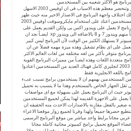
برنامج هو الاكثر شعبيه بين المستخدمين
ويرجع هذا لأكثر من سبب يختلف من مستخدم لآخر وتنحصر معظم هذه الاسباب فى ان اوفيس 2003 الاسهل
ذلك اختلاف واجهة البرنامج فى الاصدار الاخير منه حيث ظهر
وكأنه برنامج مختلف تماماً فضلاً عن ان العديد من المستخدمين اعتاد على استخدام مايكروسوفت اوفيس 2003
رنامج لا يعمل على ويندوز اكس بى ولكن القديم يعمل على
معظم انظمة تشغيل ويندوز الاكثر شيوعاً استخداماً منهم ويندوز 7 و 8 بالاضافه الى ويندوز xp ايضـاً نجد ان
Micr وتنصيبه على الكمبيوتر لا يستهلك الكثير من الوقت لأن البرنامج ليس كبير
يعمل على اى نظام تشغيل وهذه ميزة مهمه فضلاً عن ان
يضـاً حيث ان البرنامج متوفر بأكثر من لغه مختلفه من لغات العالم الاكثر
برامج متعددة اللغات وهذه ايضـاً من مميزات البرنامج القوية
لهذا ايضاً يمكن للجميع تحميل مايكروسوفت اوفيس 2003 انجليزي كامل فهناك العديد من المستخدمين اعتادوا
ج باللغه الانجليزية فقط
ر من المستخدمين يهمهم ان لا يستخدمون برامج تسبب عبء
ثقل الجهاز الخاص بالمستخدم وهذا ما لا يتسبب به تحميل
Micr وتثبيته على الكمبيوتر حيث ان البرنامج يعمل على بسهولة مع اى مواصفات
ما يعمل على الاجهزة القديمه لهذا يمكن لجميع المستخدمين
برنامج حجمه صغير بالفعل مقارنة بالاصدارات الاحدث منه الحقيقه ان
تطيع حصرها جميعاً ولهذا وفرنا لجميع زوار موقعنا الاعزاء
ن كل الوطن العربى والعالم تحميل اوفيس 2003 عربي مجانا برابط واحد مباشر من موقع البرنامج الرسمى
واعضاء الموقع تحميل برامج كمبيوتر مجانية كاملة مجانا
ن خلال استخدام خاصية البحث داخل موقعنا او من خلال