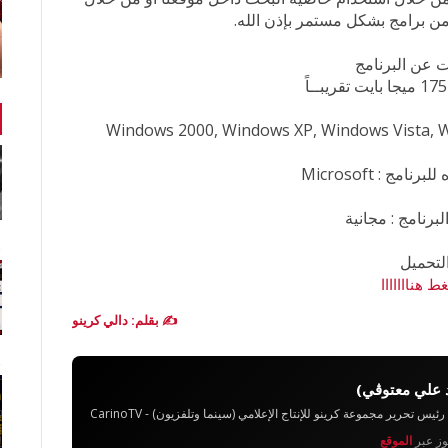
ن برامج بشكل مستمر بإذن الله.
 عن البرنامج
مج : Microsoft
برنامج : مجانية
لتحميل
ط هنااااااا
✍️ بقلم: دالي كرينو
 علي معتوڨي)
تحرير مجموعة كرينو للإنتاج الإعلامي (سينما وتلفزيون) - CarinoTV
يوز عبر
الموقع