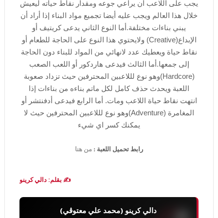
يجب على اللاعب أن يراعي جوعه ومقدار نقاط حياته ليعيش
خلال هذا العالم ويجب عليه أيضا تجميع مواد البناء إذا أراد أن
يبني بناءات مختلفة.أما النوع الثاني يدعى كريتيف أو
الإبداع(Creative) ولايحتوي هذا النوع على الحاجة للطعام أو
نقاط حياة ويعطيك عدد لانهائي من المواد للبناء دون الحاجة
إلى جمعها.أما الثالث فيدعى هاردكور أو اللعب الصعب
(Hardcore)وهو نوع لللاعبين المحترفين حيث تزداد صعوبة
اللعبة ويحدث حذف كامل لكل ماتم بناءه من بناءات إذا
انتهت نقاط حياة اللاعب ومات. أما الرابع فيدعى أدفنتشر أو
المغامرة (Adventure)وهو نوع لللاعبين المحترفين حيث لا
يمكنك كسر اي شيء
رابط تحميل اللعبة :
من هنا
✍️ بقلم: دالي كرينو
دالي كرينو (محمد علي معتوڨي)