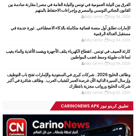
الفرق بين النيابة العمومية في تونس والنيابة العامة في مصر | مقارنة صادمة بين
القانون الجنائي التونسي والمصري وإجراءات الاحتفاظ بالمتهم
daly carino
Aug 04, 2026
الإمارات تطلق أول منصة قضائية متكاملة بالذكاء الاصطناعي.. ثورة جديدة في
مستقبل العدالة الرقمية
daly carino
Aug 04, 2026
كارثة الصيف في تونس.. انقطاع الكهرباء يتلف الأجهزة ويفسد الأغذية والماء يغيب
لساعات طويلة وسط غضب المواطنين
daly carino
Aug 04, 2026
وظائف الخليج 2026.. شركات كبرى في السعودية والإمارات تفتح باب التوظيف
وإرسال السيرة الذاتية الآن فرصة العمر للشباب العرب.. وظائف شاغرة في أكبر
شركات الخليج ورواتب مجزية بانتظارك
daly carino
Aug 02, 2026
تطبيق كرينو نيوز CARINONEWS APK