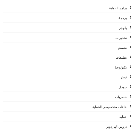
برامج الحماية
برمجة
بلوجر
تحذيرات
تصميم
تطبيقات
تكنولوجيا
تويتر
جوجل
حصريات
حلقات متخصيصي الحماية
حماية
دروس الهاردوير