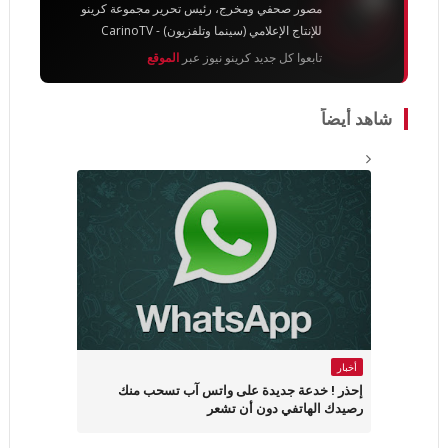
مصور صحفي ومخرج، رئيس تحرير مجموعة كرينو
للإنتاج الإعلامي (سينما وتلفزيون) - CarinoTV
تابعوا كل جديد كرينو نيوز عبر
الموقع
شاهد أيضاً
أخبار
إحذر ! خدعة جديدة على واتس آب تسحب منك
رصيدك الهاتفي دون أن تشعر