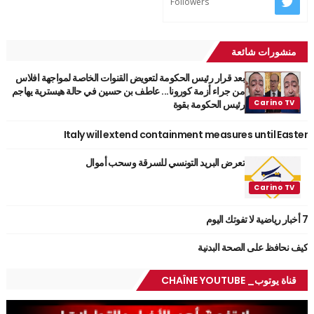
Followers
منشورات شائعة
بعد قرار رئيس الحكومة لتعويض القنوات الخاصة لمواجهة افلاس
من جراء أزمة كورونا... عاطف بن حسين في حالة هيسترية يهاجم
رئيس الحكومة بقوة
Italy will extend containment measures until Easter
تعرض البريد التونسي للسرقة وسحب أموال
7 أخبار رياضية لا تفوتك اليوم
كيف نحافظ على الصحة البدنية
قناة يوتوب_ CHAÎNE YOUTUBE