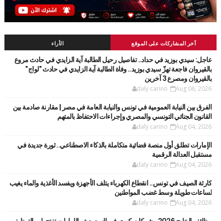
آخر المشاركات على الموقع
الأراء
عاجل: سيدي بوزيد في حداد.. تفاصيل رحيل الطالبة آية الزايدي في حادث مروع
بالقيروان فاجعة تهزّ سيدي بوزيد.. وفاة الطالبة آية الزايدي في حادث "لواج"
بالقيروان ومصرع 3 آخرين
daly carino
Aug 06, 2026
الفرق بين النيابة العمومية في تونس والنيابة العامة في مصر | مقارنة صادمة بين
القانون الجنائي التونسي والمصري وإجراءات الاحتفاظ بالمتهم
daly carino
Aug 04, 2026
الإمارات تطلق أول منصة قضائية متكاملة بالذكاء الاصطناعي.. ثورة جديدة في
مستقبل العدالة الرقمية
daly carino
Aug 04, 2026
كارثة الصيف في تونس.. انقطاع الكهرباء يتلف الأجهزة ويفسد الأغذية والماء يغيب
لساعات طويلة وسط غضب المواطنين
daly carino
Aug 04, 2026