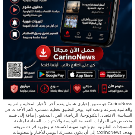
CarinoNews هو تطبيق إخباري شامل يقدم آخر الأخبار المحلية والعربية
والعالمية بسرعة ومصداقية. يوفر التطبيق تغطية مستمرة لأهم الأحداث في
السياسة، الاقتصاد، التكنولوجيا، الرياضة، الفن، المجتمع، إضافة إلى قسم
متخصص في القرارات التعقيبية التونسية والاجتهادات القضائية لمتابعة
المستجدات القانونية. مع واجهة سهلة الاستخدام وتجربة قراءة مريحة،
يهدف CarinoNews إلى أن يكون مصدرك اليومي للأخبار والمعلومات