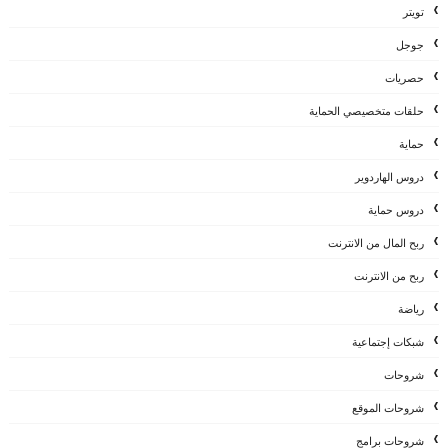
تويتر
جوجل
حصريات
حلقات متخصيصي الحماية
حماية
دروس الهاردوير
دروس حماية
ربح المال من الانترنت
ربح من الانترنت
رياضة
شبكات إجتماعية
شروحات
شروحات الموقع
شروحات برامج