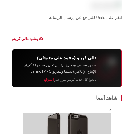
انقر على Undo للتراجع عن إرسال الرسالة .
✍️ بقلم: دالي كرينو
دالي كرينو (محمد علي معتوڨي)
مصور صحفي ومخرج، رئيس تحرير مجموعة كرينو
للإنتاج الإعلامي (سينما وتلفزيون) - CarinoTV
تابعوا كل جديد كرينو نيوز عبر
الموقع
شاهد أيضاً