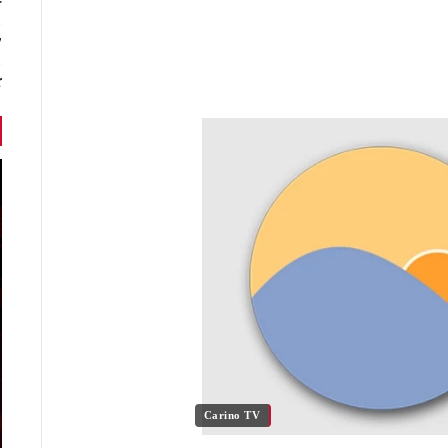
r
7 أخبا
ك
Carino TV