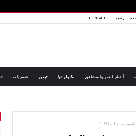
عملات الرقمية
CONTACT-US
ة
أخبار الفن والمشاهير
تكنولوجيا
فيديو
حصريات
قر
ب مع برنامج F.LUX