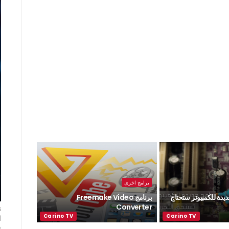
برامج اخرى
مج جديدة للكمبيوتر ستحتاج
برنامج Freemake Video
Converter
ا
ت