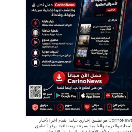
CarinoNews هو تطبيق إخباري شامل يقدم آخر الأخبار
لمحلية والعربية والعالمية بسرعة ومصداقية. يوفر التطبيق
غطية مستمرة لأهم الأحداث في السياسة، الاقتصاد،