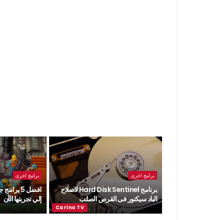
برامج اخرى
برامج اخرى
برنامج Hard Disk Sentinel لاصلاح
افضل 5 برا
الباد سيكتور فى القرص الصلب
إلي تجربتها الآن