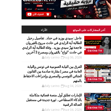
آخر المشاركات على الموقع
الأراء
عاجل: سيدي بوزيد في حداد.. تفاصيل رحيل
الطالبة آية الزايدي في حادث مروع بالقيروان
فاجعة تهزّ سيدي بوزيد.. وفاة الطالبة آية الزايدي
في حادث "لواج" بالقيروان ومصرع 3 آخرين
daly carino
Aug 06, 2026
الفرق بين النيابة العمومية في تونس والنيابة
العامة في مصر | مقارنة صادمة بين القانون
الجنائي التونسي والمصري وإجراءات الاحتفاظ
بالمتهم
daly carino
Aug 04, 2026
الإمارات تطلق أول منصة قضائية متكاملة
بالذكاء الاصطناعي.. ثورة جديدة في مستقبل
العدالة الرقمية
daly carino
Aug 04, 2026