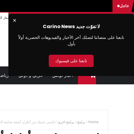
عاجل
من نحن
سيا سة الخصوصية
شروط الاستخدام
اتصل بنا
اسعار ال
✕
لا تفوّت جديد Carino News
تابعنا على منصاتنا لتصلك آخر الأخبار والفيديوهات الحصرية أولاً
بأول.
تابعنا على فيسبوك
اخبار تونس
عربي و دولي
رياض
متابعة القضايا عن بعد (وزارة العدل تونس)
Home
/
برامج
/
برامج اخرى
/
إحمي عينيك من أظرار أشعة شاشة الحاسو