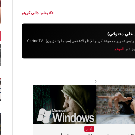
✍️ بقلم: دالي كرينو
 علي معتوڨي)
تحرير مجموعة كرينو للإنتاج الإعلامي (سينما وتلفزيون) - CarinoTV
يوز عبر
الموقع
أخبار