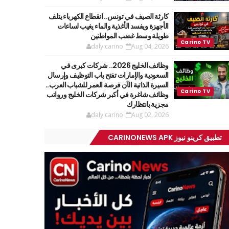
كارثة الصيف في تونس.. انقطاع الكهرباء يتلف
الأجهزة ويفسد الأغذية والماء يغيب لساعات
طويلة وسط غضب المواطنين
daly carino
Aug 04, 2026
وظائف الخليج 2026.. شركات كبرى في
السعودية والإمارات تفتح باب التوظيف وإرسال
السيرة الذاتية الآن فرصة العمر للشباب العرب..
وظائف شاغرة في أكبر شركات الخليج ورواتب
مجزية بانتظارك
daly carino
Aug 02, 2026
تطبيق كرينو نيوز CARINONEWS APK