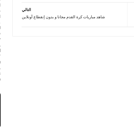
ا
التالي
ف
ا
شاهد مباريات كرة القدم مجانا و بدون إنقطاع أونلاين
e
y
,
d
f
a
,
s
.