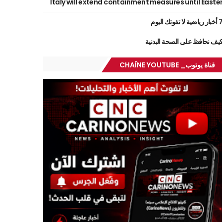
Italy will extend containment measures until Easte
ر رياضية لا تفوتك اليوم
يف نحافظ على الصحة البدنية
قناة يوتوب_ CHAÎNE YOUTUBE