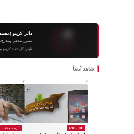
دالي كرينو (محمد
مصور صحفي ومخرج، رئيس 
تابعوا كل جديد كرينو ن
شاهد أيضاً
ANDROID
أنترنت، مقالات