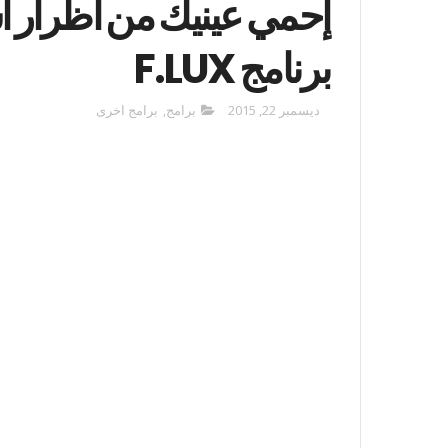
إحمي عينيك من أظرار 
برنامج F.LUX
ديسمبر 22, 2015
برامج
,
برامج اخرى