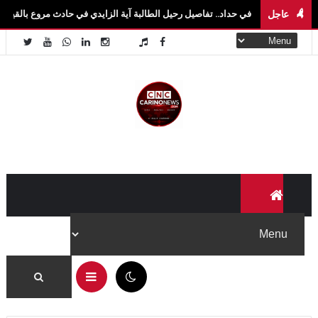
عاجل
د في حداد.. تفاصيل رحيل الطالبة آية الزايدي في حادث مروع بالقيروان فاجعة تهزّ سيدي ب
02:31 م