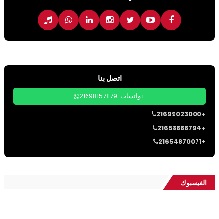
اتصل بنا
واتساب: 21698157879+
21699023000+
21658888794+
21654870071+
الفيسبوك