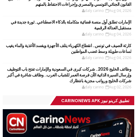
القانون الجنائي التونسي والمصري وإجراءات الاحتفاظ بالمتهم
daly carino
Aug 04, 2026
الإمارات تطلق أول منصة قضائية متكاملة بالذكاء الاصطناعي.. ثورة جديدة في
مستقبل العدالة الرقمية
daly carino
Aug 04, 2026
كارثة الصيف في تونس.. انقطاع الكهرباء يتلف الأجهزة ويفسد الأغذية والماء يغيب
لساعات طويلة وسط غضب المواطنين
daly carino
Aug 04, 2026
وظائف الخليج 2026.. شركات كبرى في السعودية والإمارات تفتح باب التوظيف
وإرسال السيرة الذاتية الآن فرصة العمر للشباب العرب.. وظائف شاغرة في أكبر
شركات الخليج ورواتب مجزية بانتظارك
daly carino
Aug 02, 2026
تطبيق كرينو نيوز CARINONEWS APK