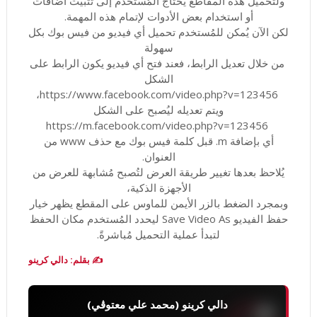
ولتحميل هذه المقاطع يحتاج المُستخدم إلى تثبيت اضافات
أو استخدام بعض الأدوات لإتمام هذه المهمة.
لكن الآن يُمكن للمُستخدم تحميل أي فيديو من فيس بوك بكل
سهولة
من خلال تعديل الرابط، فعند فتح أي فيديو يكون الرابط على
الشكل
https://www.facebook.com/video.php?v=123456،
ويتم تعديله ليُصبح على الشكل
https://m.facebook.com/video.php?v=123456
أي بإضافة m. قبل كلمة فيس بوك مع حذف www من
العنوان.
يُلاحظ بعدها تغيير طريقة العرض لتُصبح مُشابهة للعرض من
الأجهزة الذكية،
وبمجرد الضغط بالزر الأيمن للماوس على المقطع يظهر خيار
حفظ الفيديو Save Video As ليحدد المُستخدم مكان الحفظ
لتبدأ عملية التحميل مُباشرةً.
✍️ بقلم: دالي كرينو
دالي كرينو (محمد علي معتوڨي)