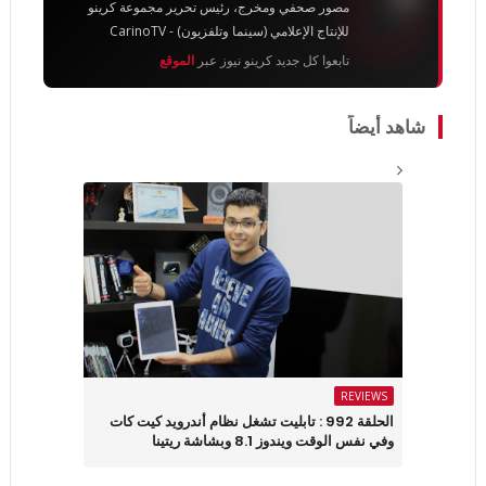
مصور صحفي ومخرج، رئيس تحرير مجموعة كرينو
للإنتاج الإعلامي (سينما وتلفزيون) - CarinoTV
تابعوا كل جديد كرينو نيوز عبر
الموقع
شاهد أيضاً
REVIEWS
الحلقة 992 : تابليت تشغل نظام أندرويد كيت كات
وفي نفس الوقت ويندوز 8.1 وبشاشة ريتينا