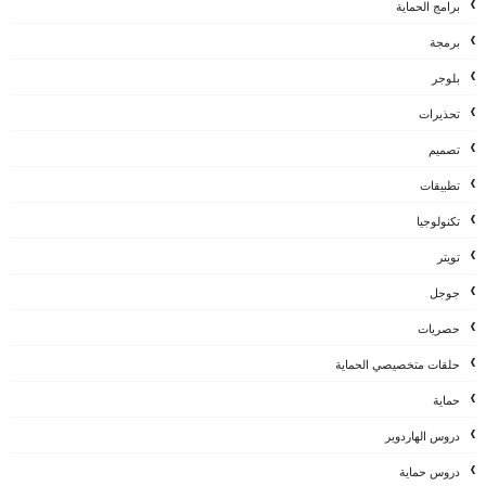
برامج الحماية
برمجة
بلوجر
تحذيرات
تصميم
تطبيقات
تكنولوجيا
تويتر
جوجل
حصريات
حلقات متخصيصي الحماية
حماية
دروس الهاردوير
دروس حماية