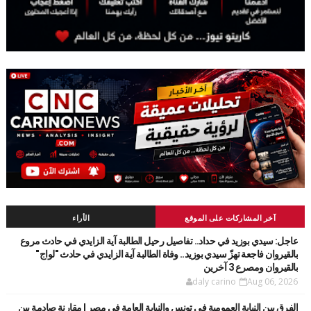
آخر المشاركات على الموقع
الأراء
عاجل: سيدي بوزيد في حداد.. تفاصيل رحيل الطالبة آية الزايدي في حادث مروع
بالقيروان فاجعة تهزّ سيدي بوزيد.. وفاة الطالبة آية الزايدي في حادث "لواج"
بالقيروان ومصرع 3 آخرين
daly carino
Aug 06, 2026
الفرق بين النيابة العمومية في تونس والنيابة العامة في مصر | مقارنة صادمة بين