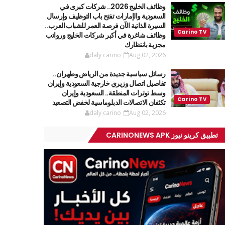
وظائف الخليج 2026.. شركات كبرى في
السعودية والإمارات تفتح باب التوظيف وإرسال
السيرة الذاتية الآن فرصة العمر للشباب العرب..
وظائف شاغرة في أكبر شركات الخليج ورواتب
مجزية بانتظارك
daly carino
Aug 02, 2026
رسائل سياسية جديدة من الرياض وطهران..
تفاصيل اتصال وزيري خارجية السعودية وإيران
وسط توترات المنطقة.. السعودية وإيران
تكثفان الاتصالات الدبلوماسية لخفض التصعيد
daly carino
Aug 02, 2026
تطبيق كرينو نيوز CARINONEWS APK