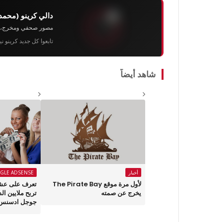
دالي كرينو (محمد
مصور صحفي ومخرج، رئيس 
تابعوا كل جديد كرينو ن
شاهد أيضاً
أخبار
GLE ADSENSE
لأول مرة موقع The Pirate Bay
تعرف على عشر
يخرج عن صمته
تربح ملايين ال
جوجل ادسنس 