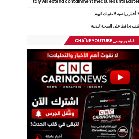
Italy will extend containment measures until Easte
ر رياضية لا تفوتك اليوم
يف نحافظ على الصحة البدنية
قناة يوتوب_ CHAÎNE YOUTUBE
Carino TV