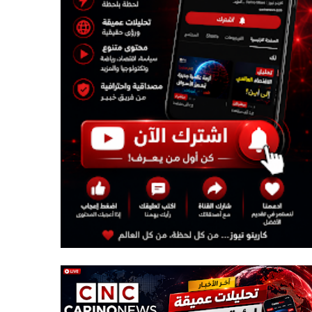
بعد الدخول إلى الرابط تقوم برفع صورتك التي كتب عليه نص معين تريد نسخه ، ثم تختار لغة النص ، وبهذه المناسبة الموقع يدعم عدة لغات ما عدى اللغة العربية ، ثم تضغط في الأخير على send file ، كما هو واضح في الصورة
Carino TV