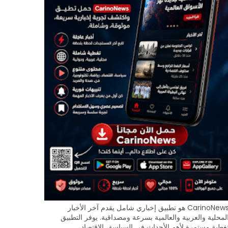
CarinoNews هو تطبيق إخباري شامل يقدم آخر الأخبار
لمحلية والعربية والعالمية بسرعة ومصداقية. يوفر التطبيق
غطية مستمرة لأهم الأحداث في السياسة، الاقتصاد،