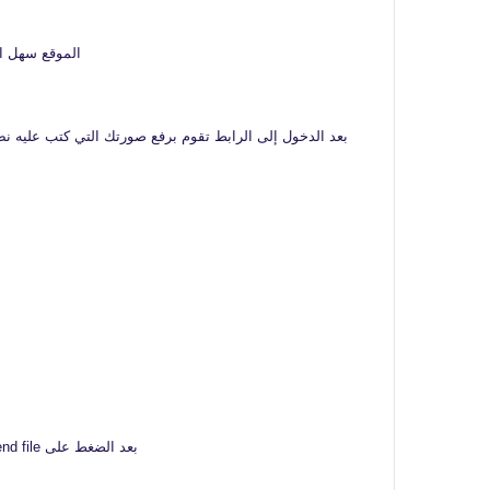
الموقع سهل الإستخدام ويدعم صيغ 
بعد الضغط على send file تنتظر قليلا وسوف تحصل على النص الذي هو موجود في الصورة بطريقة يمكنك معها نسخه ثم لصقه في أي مكان على جهازك