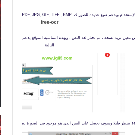
عديدة للصور ك PDF, JPG, GIF, TIFF , BMP ، ويمكنك الدخول إليه مباشرة عبر الرابط التالي :
free-ocr
التالية