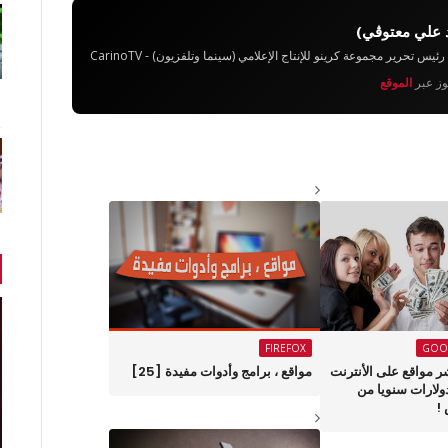
 علي معتوڨي)
تحرير مجموعة كرينو للإنتاج الإعلامي (سينما وتلفزيون) - CarinoTV
يوز عبر
الموقع
FIREFOX
GOO
 مواقع على الأنترنت
مواقع ، برامج وأدوات مفيدة [25]
دولارات سنويا من
!