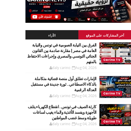
آخر المشاركات على الموقع
الأراء
الفرق بين النيابة العمومية في تونس والنيابة
العامة في مصر | مقارنة صادمة بين القانون
الجنائي التونسي والمصري وإجراءات الاحتفاظ
بالمتهم
daly carino
Aug 04, 2026
الإمارات تطلق أول منصة قضائية متكاملة
Carino TV
بالذكاء الاصطناعي.. ثورة جديدة في مستقبل
العدالة الرقمية
نات جديدة بحول الله .
daly carino
Aug 04, 2026
كارثة الصيف في تونس.. انقطاع الكهرباء يتلف
الأجهزة ويفسد الأغذية والماء يغيب لساعات
طويلة وسط غضب المواطنين
daly carino
Aug 04, 2026