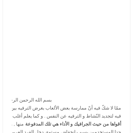
بسم الله الرحمن الرحيم .
ممّا لا شكّ فيه أنّ ممارسة بعض الألعاب بغرض الترفيه بين الفين
فيه لتجديد النّشاط و الترفيه عن النفس . و كما يعلم أغلب مهووسي
أقواها من حيث الجرافيك و الأداء هي تلك المدفوعة
منها , و التي
جدا المستخدمين بسبب إنخفاض مستوى دخل الفرد العربي ؛وهذه ا