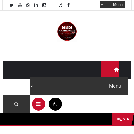
06:05 م
عاجل