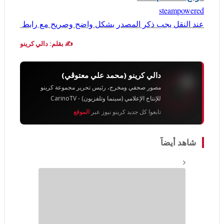
steampowered
عند النقل يجب ذكر المصدر بشكل واضح وصريح مع رابط للموض
✍️ بقلم: دالي كرينو
دالي كرينو (محمد علي معتوڨي)
مصور صحفي ومخرج، رئيس تحرير مجموعة كرينو
للإنتاج الإعلامي (سينما وتلفزيون) - CarinoTV
تابعوا كل جديد كرينو نيوز عبر
الموقع
شاهد أيضاً