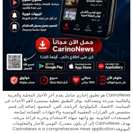
CarinoNews هو تطبيق إخباري شامل يقدم آخر الأخبار المحلية والعربية
والعالمية بسرعة ومصداقية. يوفر التطبيق تغطية مستمرة لأهم الأحداث في
السياسة، الاقتصاد، التكنولوجيا، الرياضة، الفن، المجتمع، إضافة إلى قسم
متخصص في القرارات التعقيبية التونسية والاجتهادات القضائية لمتابعة
المستجدات القانونية. مع واجهة سهلة الاستخدام وتجربة قراءة مريحة،
يهدف CarinoNews إلى أن يكون مصدرك اليومي للأخبار والمعلومات
الموثوقة.CarinoNews is a comprehensive news application