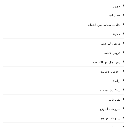
جوجل
حصريات
حلقات متخصيصي الحماية
حماية
دروس الهاردوير
دروس حماية
ربح المال من الانترنت
ربح من الانترنت
رياضة
شبكات إجتماعية
شروحات
شروحات الموقع
شروحات برامج