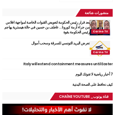
منشورات شائعة
بعد قرار رئيس الحكومة لتعويض القنوات الخاصة لمواجهة افلاس
من جراء أزمة كورونا... عاطف بن حسين في حالة هيسترية يهاجم
رئيس الحكومة بقوة
تعرض البريد التونسي للسرقة وسحب أموال
Italy will extend containment measures until Easter
7 أخبار رياضية لا تفوتك اليوم
كيف نحافظ على الصحة البدنية
قناة يوتوب_ CHAÎNE YOUTUBE