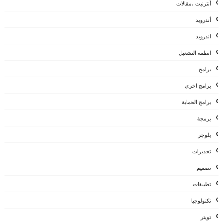
أنترنيت ،مقالات
أندرويد
اندرويد
انظمة التشغيل
برامج
برامج اخرى
برامج الحماية
برمجة
بلوجر
تحذيرات
تصميم
تطبيقات
تكنولوجيا
تويتر