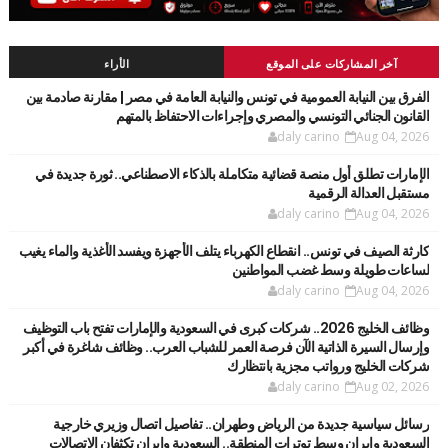
آخر المشاركات على الموقع
الأراء
الفرق بين النيابة العمومية في تونس والنيابة العامة في مصر | مقارنة صادمة بين
القانون الجنائي التونسي والمصري وإجراءات الاحتفاظ بالمتهم
daly carino
Aug 04, 2026
الإمارات تطلق أول منصة قضائية متكاملة بالذكاء الاصطناعي.. ثورة جديدة في
مستقبل العدالة الرقمية
daly carino
Aug 04, 2026
كارثة الصيف في تونس.. انقطاع الكهرباء يتلف الأجهزة ويفسد الأغذية والماء يغيب
لساعات طويلة وسط غضب المواطنين
daly carino
Aug 04, 2026
وظائف الخليج 2026.. شركات كبرى في السعودية والإمارات تفتح باب التوظيف
وإرسال السيرة الذاتية الآن فرصة العمر للشباب العرب.. وظائف شاغرة في أكبر
شركات الخليج ورواتب مجزية بانتظارك
daly carino
Aug 02, 2026
رسائل سياسية جديدة من الرياض وطهران.. تفاصيل اتصال وزيري خارجية
السعودية وإيران وسط توترات المنطقة.. السعودية وإيران تكثفان الاتصالات