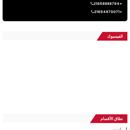
21658888794+
21654870071+
الفيسبوك
نطاق الأقصام
، أنترنت