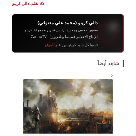
✍️ بقلم: دالي كرينو
دالي كرينو (محمد علي معتوڨي)
مصور صحفي ومخرج، رئيس تحرير مجموعة كرينو
للإنتاج الإعلامي (سينما وتلفزيون) - CarinoTV
تابعوا كل جديد كرينو نيوز عبر
الموقع
شاهد أيضاً