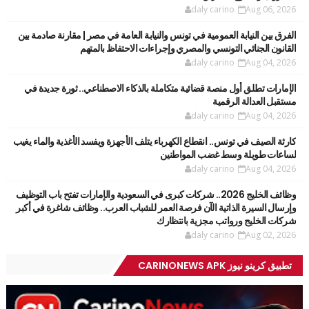
daly carino
Aug 06, 2026
الفرق بين النيابة العمومية في تونس والنيابة العامة في مصر | مقارنة صادمة بين
القانون الجنائي التونسي والمصري وإجراءات الاحتفاظ بالمتهم
daly carino
Aug 04, 2026
الإمارات تطلق أول منصة قضائية متكاملة بالذكاء الاصطناعي.. ثورة جديدة في
مستقبل العدالة الرقمية
daly carino
Aug 04, 2026
كارثة الصيف في تونس.. انقطاع الكهرباء يتلف الأجهزة ويفسد الأغذية والماء يغيب
لساعات طويلة وسط غضب المواطنين
daly carino
Aug 04, 2026
وظائف الخليج 2026.. شركات كبرى في السعودية والإمارات تفتح باب التوظيف
وإرسال السيرة الذاتية الآن فرصة العمر للشباب العرب.. وظائف شاغرة في أكبر
شركات الخليج ورواتب مجزية بانتظارك
daly carino
Aug 02, 2026
تطبيق كرينو نيوز CARINONEWS APK