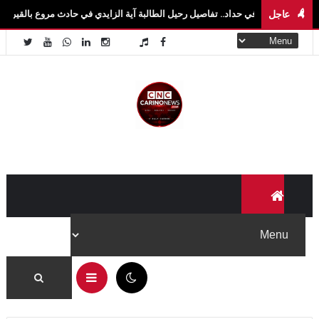
عاجل
 في حداد.. تفاصيل رحيل الطالبة آية الزايدي في حادث مروع بالقيروان فاجعة تهزّ سيدي بو
05:13 م