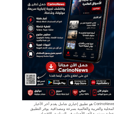
CarinoNews هو تطبيق إخباري شامل يقدم آخر الأخبار
لمحلية والعربية والعالمية بسرعة ومصداقية. يوفر التطبيق
غطية مستمرة لأهم الأحداث في السياسة، الاقتصاد،