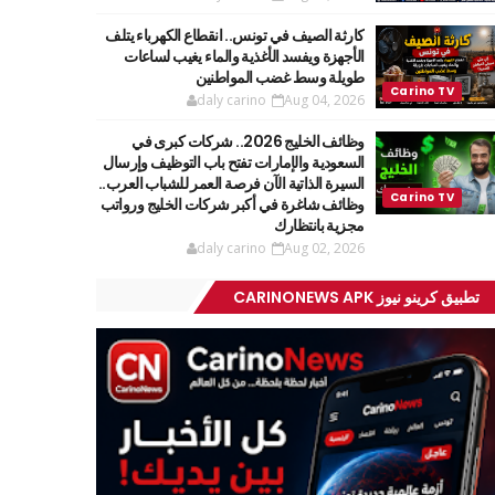
كارثة الصيف في تونس.. انقطاع الكهرباء يتلف
الأجهزة ويفسد الأغذية والماء يغيب لساعات
طويلة وسط غضب المواطنين
daly carino
Aug 04, 2026
وظائف الخليج 2026.. شركات كبرى في
السعودية والإمارات تفتح باب التوظيف وإرسال
السيرة الذاتية الآن فرصة العمر للشباب العرب..
وظائف شاغرة في أكبر شركات الخليج ورواتب
مجزية بانتظارك
daly carino
Aug 02, 2026
تطبيق كرينو نيوز CARINONEWS APK