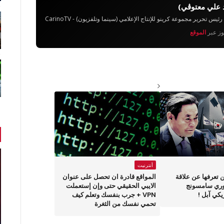
 علي معتوڨي)
تحرير مجموعة كرينو للإنتاج الإعلامي (سينما وتلفزيون) - CarinoTV
يوز عبر
الموقع
أنترنيت
كن تعرفها عن علاقة
المواقع قادرة ان تحصل على عنوان
وري سامسونج
الايبي الحقيقي حتى وإن إستعملت
يكي آبل !
VPN + جرب بنفسك وتعلم كيف
تحمي نفسك من الثغرة