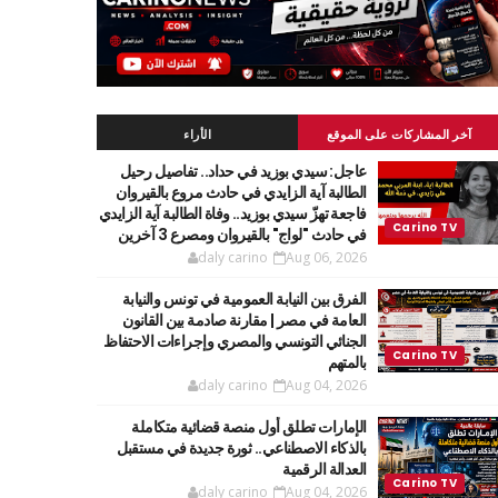
آخر المشاركات على الموقع
الأراء
عاجل: سيدي بوزيد في حداد.. تفاصيل رحيل
الطالبة آية الزايدي في حادث مروع بالقيروان
فاجعة تهزّ سيدي بوزيد.. وفاة الطالبة آية الزايدي
في حادث "لواج" بالقيروان ومصرع 3 آخرين
daly carino
Aug 06, 2026
الفرق بين النيابة العمومية في تونس والنيابة
العامة في مصر | مقارنة صادمة بين القانون
الجنائي التونسي والمصري وإجراءات الاحتفاظ
بالمتهم
daly carino
Aug 04, 2026
الإمارات تطلق أول منصة قضائية متكاملة
بالذكاء الاصطناعي.. ثورة جديدة في مستقبل
العدالة الرقمية
daly carino
Aug 04, 2026