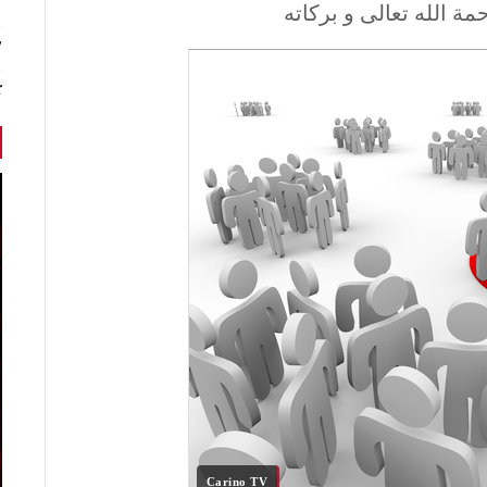
مة الله تعالى و بركاته
7 أخبا
ك
Carino TV