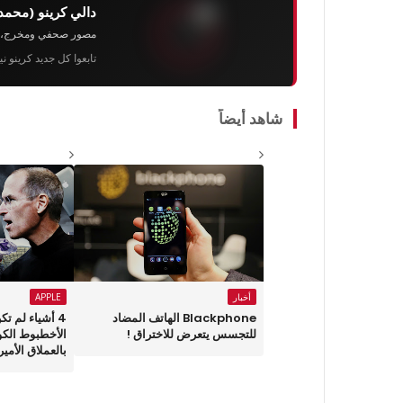
دالي كرينو (محمد
مصور صحفي ومخرج، رئيس 
تابعوا كل جديد كرينو ن
شاهد أيضاً
أخبار
APPLE
Blackphone الهاتف المضاد
4 أشياء لم ت
للتجسس يتعرض للاختراق !
الأخطبوط الك
بالعملاق الأمير