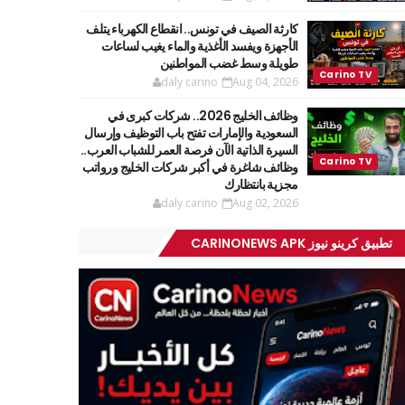
كارثة الصيف في تونس.. انقطاع الكهرباء يتلف
الأجهزة ويفسد الأغذية والماء يغيب لساعات
طويلة وسط غضب المواطنين
daly carino
Aug 04, 2026
وظائف الخليج 2026.. شركات كبرى في
السعودية والإمارات تفتح باب التوظيف وإرسال
السيرة الذاتية الآن فرصة العمر للشباب العرب..
وظائف شاغرة في أكبر شركات الخليج ورواتب
مجزية بانتظارك
daly carino
Aug 02, 2026
تطبيق كرينو نيوز CARINONEWS APK