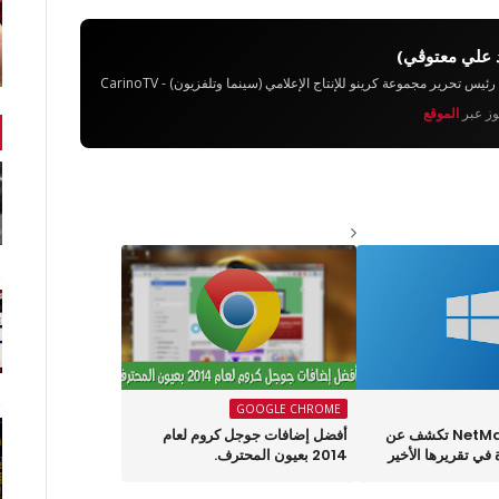
 علي معتوڨي)
تحرير مجموعة كرينو للإنتاج الإعلامي (سينما وتلفزيون) - CarinoTV
يوز عبر
الموقع
GOOGLE CHROME
NetMarketShare تكشف عن
أفضل إضافات جوجل كروم لعام
في تقريرها الأخير
2014 بعيون المحترف.