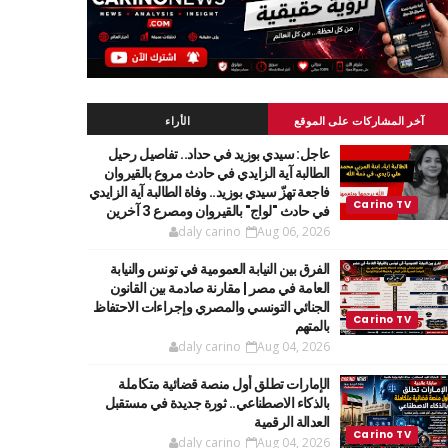
آخر المشاركات على الموقع
الأراء
عاجل: سيدي بوزيد في حداد.. تفاصيل رحيل
الطالبة آية الزايدي في حادث مروع بالقيروان
فاجعة تهزّ سيدي بوزيد.. وفاة الطالبة آية الزايدي
في حادث "لواج" بالقيروان ومصرع 3 آخرين
daly carino
Aug 06, 2026
الفرق بين النيابة العمومية في تونس والنيابة
العامة في مصر | مقارنة صادمة بين القانون
الجنائي التونسي والمصري وإجراءات الاحتفاظ
بالمتهم
daly carino
Aug 04, 2026
الإمارات تطلق أول منصة قضائية متكاملة
بالذكاء الاصطناعي.. ثورة جديدة في مستقبل
العدالة الرقمية
daly carino
Aug 04, 2026