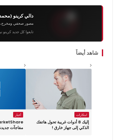
دالي كرينو (محمد
مصور صحفي ومخرج، رئيس 
تابعوا كل جديد كرينو ن
شاهد أيضاً
ابتكارات
أخبار
إليك 8 أدوات غريبة تحول هاتفك
الذكي إلى جهاز خارق !
مفاجآت جديدة 