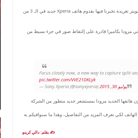
نشرت سوني في حسابها الرسمي Sony Xperia على تويتر تغريدة تخبرنا فيها بقدوم هاتف Xperia جديد في الـ 3 من
أتي مزودا بكاميرا قادرة على إلتقاط صور في جزء بسيط من
Focus closely now, a new way to capture split-s
pic.twitter.com/VVE21DKLyk
يوليو 30, 2015
— Sony Xperia (@sonyxperia)
 هاتفها الجديد مزودا بمستشعر جديد متطور من الشركة
هاتف لكي نعرف المزيد من التفاصيل، وهذا ما سنوافيكم به
✍️ بقلم: دالي كرينو