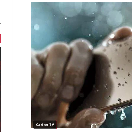
7 أخبا
ك
Carino TV