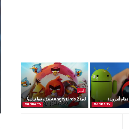
أخبار
ظام أندرويد !
لعبة Angry Birds 2 تحقق رقما قياسيا !
ا
ت