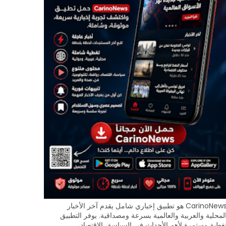
CarinoNews هو تطبيق إخباري شامل يقدم آخر الأخبار
لمحلية والعربية والعالمية بسرعة ومصداقية. يوفر التطبيق
غطية مستمرة لأهم الأحداث في السياسة، الاقتصاد،