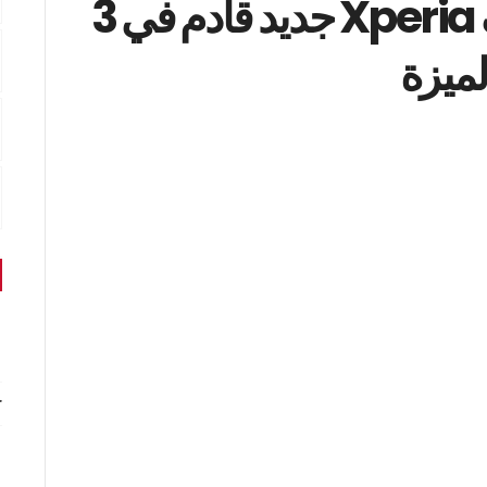
سوني تكشف عن هاتف Xperia جديد قادم في 3
ميزة
r