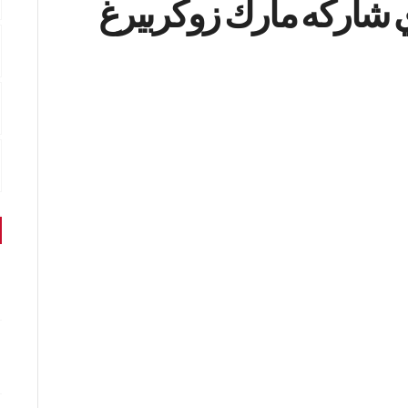
ذي شاركه مارك زوكربيرغ