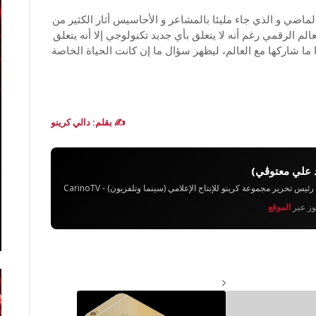
كشف عنه مارك زوكربيرغ في 31 يوليوز الماضي و الذي جاء مليئا بالمشاعر و الأحاسيس أثار الكثير من
م الرقمي رغم أنه لا يتعلق بأي جديد تكنولوجي إلا أنه يتعلق
ما شاركها مع العالم، ليظهر سؤال ما إن كانت الحياة الخاصة
✍️ بقلم: دالي كرينو
 علي معتوڨي)
تحرير مجموعة كرينو للإنتاج الإعلامي (سينما وتلفزيون) - CarinoTV
يوز عبر
الموقع