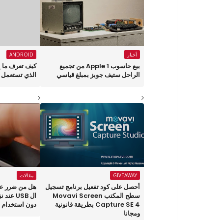
أخبار
ANDROID
بيع حاسوب Apple 1 من تجميع
كيف تعرف ما إ
الراحل ستيف جوبز بمبلغ قياسي
الذي تستعمل 
GIVEAWAY
مقالات
أحصل على كود تفعيل برنامج تسجيل
هل من ضرر عل
سطح المكتب Movavi Screen
ال USB 
Capture SE 4 بطريقة قانونية
دون استخدام Safe Removal ؟
ومجانا