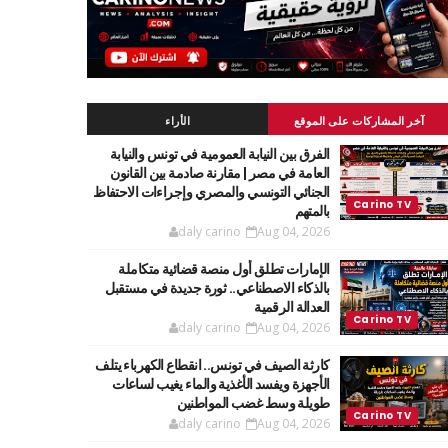
آخر المشاركات على الموقع
الأراء
الفرق بين النيابة العمومية في تونس والنيابة
العامة في مصر | مقارنة صادمة بين القانون
الجنائي التونسي والمصري وإجراءات الاحتفاظ
بالمتهم
daly carino
Aug 04, 2026
الإمارات تطلق أول منصة قضائية متكاملة
بالذكاء الاصطناعي.. ثورة جديدة في مستقبل
العدالة الرقمية
daly carino
Aug 04, 2026
كارثة الصيف في تونس.. انقطاع الكهرباء يتلف
الأجهزة ويفسد الأغذية والماء يغيب لساعات
طويلة وسط غضب المواطنين
daly carino
Aug 04, 2026