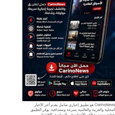
CarinoNews هو تطبيق إخباري شامل يقدم آخر الأخبار
لمحلية والعربية والعالمية بسرعة ومصداقية. يوفر التطبيق
غطية مستمرة لأهم الأحداث في السياسة، الاقتصاد،