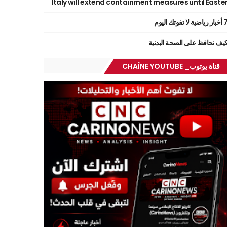
Italy will extend containment measures until Easte
ر رياضية لا تفوتك اليوم
يف نحافظ على الصحة البدنية
قناة يوتوب_ CHAÎNE YOUTUBE