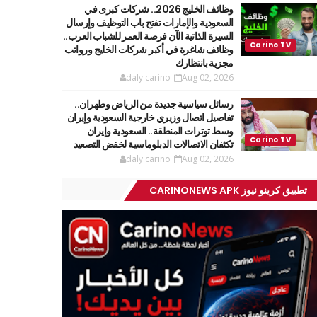
وظائف الخليج 2026.. شركات كبرى في
السعودية والإمارات تفتح باب التوظيف وإرسال
السيرة الذاتية الآن فرصة العمر للشباب العرب..
وظائف شاغرة في أكبر شركات الخليج ورواتب
مجزية بانتظارك
daly carino
Aug 02, 2026
رسائل سياسية جديدة من الرياض وطهران..
تفاصيل اتصال وزيري خارجية السعودية وإيران
وسط توترات المنطقة.. السعودية وإيران
تكثفان الاتصالات الدبلوماسية لخفض التصعيد
daly carino
Aug 02, 2026
تطبيق كرينو نيوز CARINONEWS APK