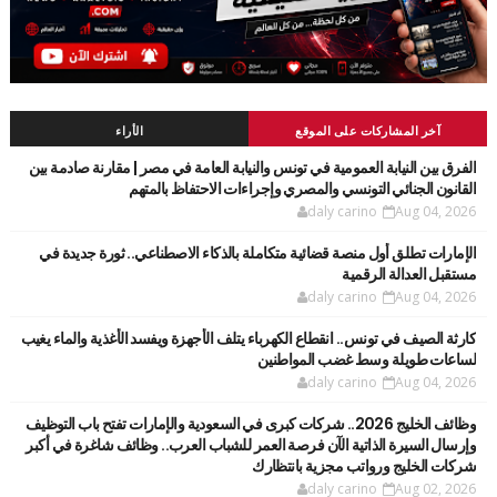
آخر المشاركات على الموقع
الأراء
الفرق بين النيابة العمومية في تونس والنيابة العامة في مصر | مقارنة صادمة بين
القانون الجنائي التونسي والمصري وإجراءات الاحتفاظ بالمتهم
daly carino
Aug 04, 2026
الإمارات تطلق أول منصة قضائية متكاملة بالذكاء الاصطناعي.. ثورة جديدة في
مستقبل العدالة الرقمية
daly carino
Aug 04, 2026
كارثة الصيف في تونس.. انقطاع الكهرباء يتلف الأجهزة ويفسد الأغذية والماء يغيب
لساعات طويلة وسط غضب المواطنين
daly carino
Aug 04, 2026
وظائف الخليج 2026.. شركات كبرى في السعودية والإمارات تفتح باب التوظيف
وإرسال السيرة الذاتية الآن فرصة العمر للشباب العرب.. وظائف شاغرة في أكبر
شركات الخليج ورواتب مجزية بانتظارك
daly carino
Aug 02, 2026