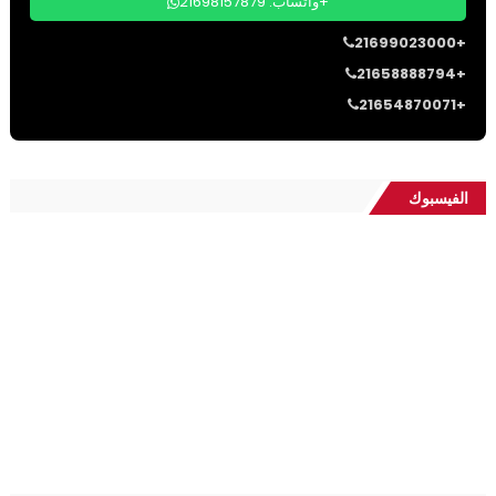
واتساب: 21698157879+
21699023000+
21658888794+
21654870071+
الفيسبوك