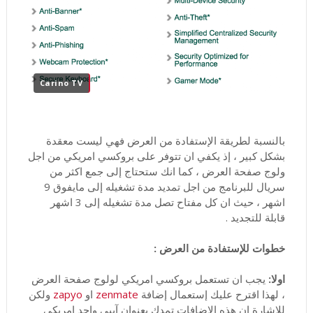
Carino TV
بالنسبة لطريقة الإستفادة من العرض فهي ليست معقدة
بشكل كبير ، إذ يكفي ان تتوفر على بروكسي امريكي من اجل
ولوج صفحة العرض ، كما انك ستحتاج إلى جمع اكثر من
سريال للبرنامج من اجل تمديد مدة تشغيله إلى مايفوق 9
اشهر ، حيث ان كل مفتاح تصل مدة تشغيله إلى 3 اشهر
قابلة للتجديد .
خطوات للإستفادة من العرض :
اولا:
يجب ان تستعمل بروكسي امريكي لولوج صفحة العرض
، لهذا اقترح عليك إستعمال إضافة
zenmate
او
zapyo
ولكن
للإشارة ان هذه الإضافات تمدك بعنوان آيبي واحد امريكي