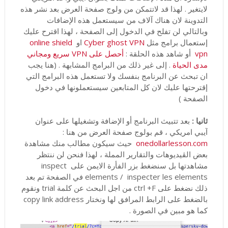
لايتغير . لهذا قد لاتتمكن من ولوج صفحة العرض بعد نشر هذه
التدوينة لان هناك آلاف من سيستعمل هذه الإضافات
وبالتالي لن تفلح في الدخول إلى الصفحة ، لهذا اقترح عليك
إستعمال برامج مثل
Cyber ghost VPN
او
online shield
vpn
أو شاهد هذه الحلقة :
أحصل على VPN سريع ومجاني
مدى الحياة
. إلى غير ذلك من البرامج المشابهة . (هنا يجب
ان تبحث عن البرنامج بنفسك ولا تستعمل هذه البرامج التي
إقترحتها عليك لان كل المتابعين سيستعملونها في دخول
الصفحة )
ثانيا :
بعد تتبيث البرنامج أو الإضافة وتشغيلها على عنوان
آيبي امريكي ، قم بولوج صفحة العرض من هنا :
onedollarlesson.com
حيث سيكون مطالب منك مشاهدة
بعض الڤيديوهات والتقارير المملة ، لهذا فنحن لن ننتظر
مشاهدتها بل سنضغط بزر الفأرة الايمن على inspect
elements / inspecter les elements في الصفحة تم بعد
ذلك نضغط على ctrl +F من اجل البحث عن كلمة trial ونقوم
بالضغط على الرابط المرافق لها ونختار copy link address
كما هو مبين في الصورة .