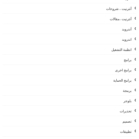
أنترنيت ، شروحات
أنترنيت ،مقالات
أندرويد
اندرويد
انظمة التشغيل
برامج
برامج اخرى
برامج الحماية
برمجة
بلوجر
تحذيرات
تصميم
تطبيقات