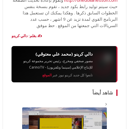
http://onedollarlesson.com
وتقوم بإعادة تحديث الصفحة
حيث سيتم توليد رابط بكود جديد ، تقوم بنسخة بنفس
الخطوات السابق ذكرها . وهكذا يمكنك ان تستعمل هذا
البرنامج القوي لمدة تزيد عن 9 اشهر ، حسب عدد
السريالات التي جمعتها من الموقع . حظ موفق
✍️ بقلم: دالي كرينو
دالي كرينو (محمد علي معتوڨي)
مصور صحفي ومخرج، رئيس تحرير مجموعة كرينو
للإنتاج الإعلامي (سينما وتلفزيون) - CarinoTV
تابعوا كل جديد كرينو نيوز عبر
الموقع
شاهد أيضاً