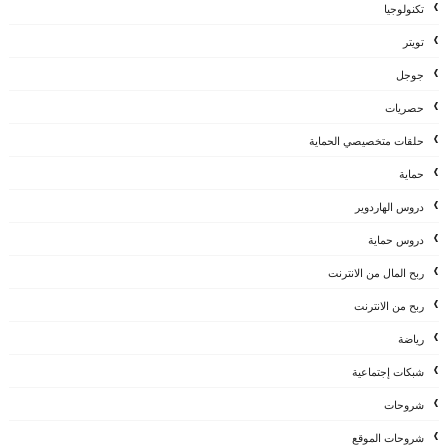
تكنولوجيا
تويتر
جوجل
حصريات
حلقات متخصيصي الحماية
حماية
دروس الهاردوير
دروس حماية
ربح المال من الانترنت
ربح من الانترنت
رياضة
شبكات إجتماعية
شروحات
شروحات الموقع