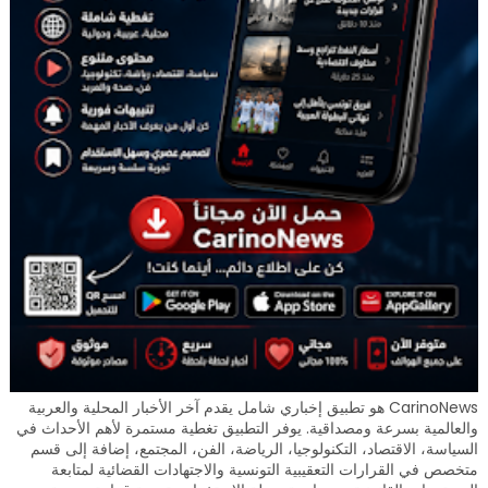
CarinoNews هو تطبيق إخباري شامل يقدم آخر الأخبار المحلية والعربية
والعالمية بسرعة ومصداقية. يوفر التطبيق تغطية مستمرة لأهم الأحداث في
السياسة، الاقتصاد، التكنولوجيا، الرياضة، الفن، المجتمع، إضافة إلى قسم
متخصص في القرارات التعقيبية التونسية والاجتهادات القضائية لمتابعة