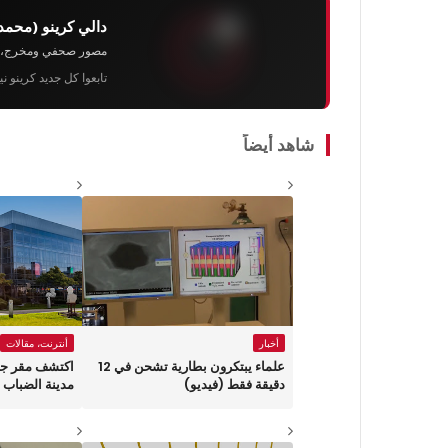
دالي كرينو (محمد
مصور صحفي ومخرج، رئيس 
تابعوا كل جديد كرينو ن
شاهد أيضاً
أخبار
أنترنت، مقالات
علماء يبتكرون بطارية تشحن في 12
اكتشف مقر جو
دقيقة فقط (فيديو)
مدينة الضباب 