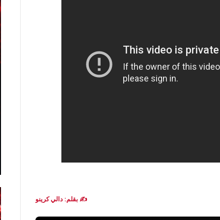
✍️ بقلم: دالي كرينو