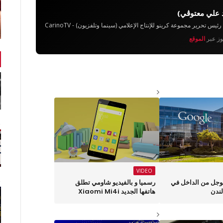
 علي معتوڨي)
تحرير مجموعة كرينو للإنتاج الإعلامي (سينما وتلفزيون) - CarinoTV
يوز عبر
الموقع
VIDEO
جل من الداخل في
رسميا و بالفيديو شاومي تطلق
لندن
هاتفها الجديد Xiaomi Mi4i