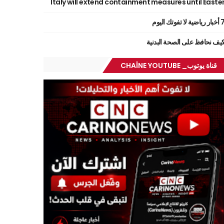
Italy will extend containment measures until Easte
ر رياضية لا تفوتك اليوم
يف نحافظ على الصحة البدنية
قناة يوتوب_ CHAÎNE YOUTUBE