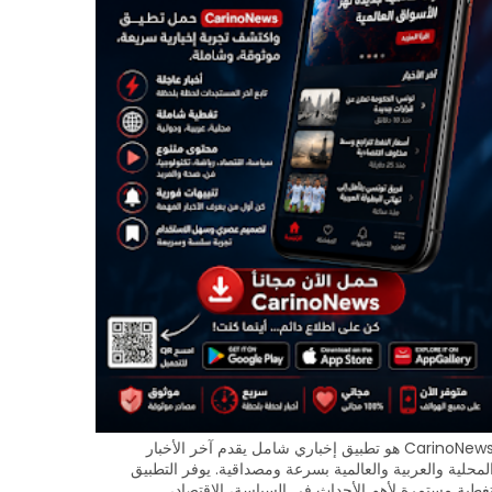
CarinoNews هو تطبيق إخباري شامل يقدم آخر الأخبار
لمحلية والعربية والعالمية بسرعة ومصداقية. يوفر التطبيق
غطية مستمرة لأهم الأحداث في السياسة، الاقتصاد،