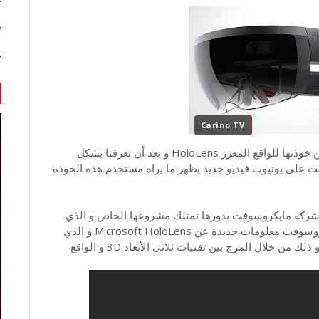
r
7 أخبا
ك
Carino TV
بعد أن كشفت مايكروسوفت في بداية السنة الجارية عن خوذتها للواقع المعزز HoloLens و بعد أن تعرفنا بشكل
على يوتيوب فيديو جديد يظهر ما يراه مستخدم هذه الخوذة
إن شركة مايكروسوفت بدورها تمتلك مشروعها الخاص و الذي
يجمع بين هذين التقنيتين، و في هذا الإطار قدمت مايكروسوفت معلومات جديدة عن Microsoft HoloLens و الذي
يعتمد على تكنولوجيا التصوير التجسيمي أو التجسيدي و ذلك من خلال المزج بين تقنيات ثلاثي الأبعاد 3D و الواقع