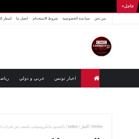
عاجل
من نحن
سيا سة الخصوصية
شروط الاستخدام
اتصل بنا
اسعار ال
اخبار تونس
عربي و دولي
رياض
متابعة القضايا عن بعد (وزارة العدل تونس)
Home
/
أخبار
/
video
/
بالفيديو: مايكروسوفت تكشف عن قدرات HoloLens