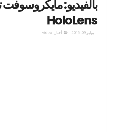
بالفيديو: مايكروسوفت
HoloLens
يوليو 09, 2015
أخبار
,
video