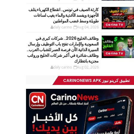
كارثة الصيف في تونس.. انقطاع الكهرباء يتلف
الأجهزة ويفسد الأغذية والماء يغيب لساعات
طويلة وسط غضب المواطنين
daly carino
Aug 04, 2026
وظائف الخليج 2026.. شركات كبرى في
السعودية والإمارات تفتح باب التوظيف وإرسال
السيرة الذاتية الآن فرصة العمر للشباب العرب..
وظائف شاغرة في أكبر شركات الخليج ورواتب
مجزية بانتظارك
daly carino
Aug 02, 2026
تطبيق كرينو نيوز CARINONEWS APK