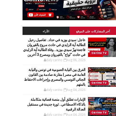
آخر المشاركات على الموقع
الأراء
عاجل: سيدي بوزيد في حداد.. تفاصيل رحيل
الطالبة آية الزايدي في حادث مروع بالقيروان
فاجعة تهزّ سيدي بوزيد.. وفاة الطالبة آية الزايدي
في حادث "لواج" بالقيروان ومصرع 3 آخرين
daly carino
Aug 06, 2026
الفرق بين النيابة العمومية في تونس والنيابة
العامة في مصر | مقارنة صادمة بين القانون
الجنائي التونسي والمصري وإجراءات الاحتفاظ
بالمتهم
daly carino
Aug 04, 2026
الإمارات تطلق أول منصة قضائية متكاملة
بالذكاء الاصطناعي.. ثورة جديدة في مستقبل
العدالة الرقمية
daly carino
Aug 04, 2026