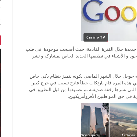
r
7 أخبا
ك
Carino TV
ب جديدة خلال الفترة القادمة، حيث أصبحت موجودة في قلب
وه و الأشياء في تطبيقها الجديد الخاص بمشاركة و نشر
يد Google Photos و الذي أطلقته جوجل خلال الشهر الماضي بكونه يتميز بنظام ذكي خاص
ه في هذه المرة قام بارتكاب خطأ فادح تسبب في حرج كبير
لتي نشرها رفقة صديقته تم تصنيفها من قبل التطبيق في
رية في حق المواطنين الأفروأمريكيين.