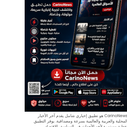
CarinoNews هو تطبيق إخباري شامل يقدم آخر الأخبار
لمحلية والعربية والعالمية بسرعة ومصداقية. يوفر التطبيق
غطية مستمرة لأهم الأحداث في السياسة، الاقتصاد،