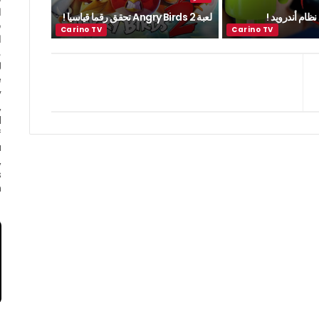
ا
ظام أندرويد !
لعبة Angry Birds 2 تحقق رقما قياسيا !
ف
ا
e
y
,
d
f
a
,
s
.