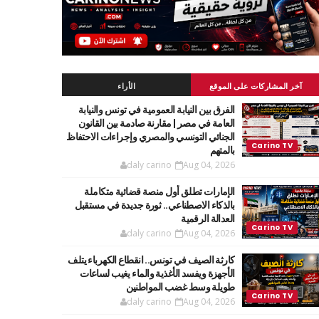
آخر المشاركات على الموقع
الأراء
الفرق بين النيابة العمومية في تونس والنيابة
العامة في مصر | مقارنة صادمة بين القانون
الجنائي التونسي والمصري وإجراءات الاحتفاظ
بالمتهم
daly carino
Aug 04, 2026
الإمارات تطلق أول منصة قضائية متكاملة
بالذكاء الاصطناعي.. ثورة جديدة في مستقبل
العدالة الرقمية
daly carino
Aug 04, 2026
كارثة الصيف في تونس.. انقطاع الكهرباء يتلف
الأجهزة ويفسد الأغذية والماء يغيب لساعات
طويلة وسط غضب المواطنين
daly carino
Aug 04, 2026