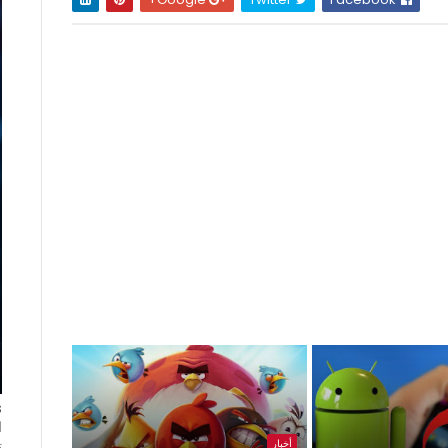
ا
أخبار
ت