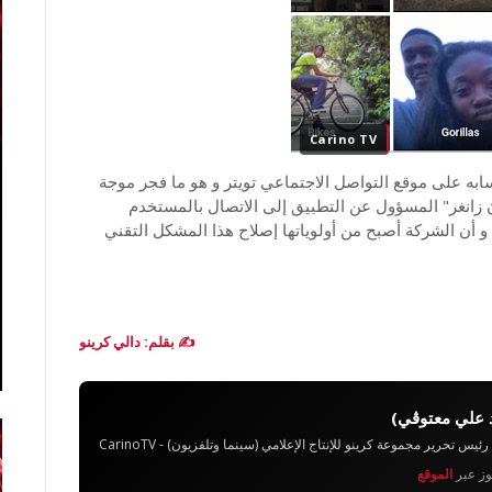
Carino TV
به على موقع التواصل الاجتماعي تويتر و هو ما فجر موجة
 زانغر" المسؤول عن التطبيق إلى الاتصال بالمستخدم
 أن الشركة أصبح من أولوياتها إصلاح هذا المشكل التقني
✍️ بقلم: دالي كرينو
 علي معتوڨي)
تحرير مجموعة كرينو للإنتاج الإعلامي (سينما وتلفزيون) - CarinoTV
يوز عبر
الموقع