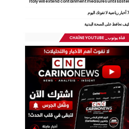
Italy will extend containment measures until Easte
ر رياضية لا تفوتك اليوم
يف نحافظ على الصحة البدنية
قناة يوتوب_ CHAÎNE YOUTUBE