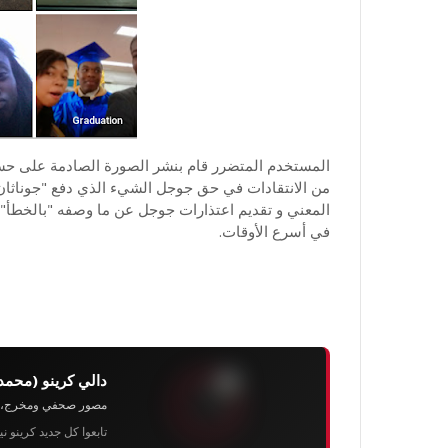
المستخدم المتضرر قام بنشر الصورة الصادمة على حسا
من الانتقادات في حق جوجل الشيء الذي دفع "جوناثان
المعني و تقديم اعتذارات جوجل عن ما وصفه "بالخطأ" و
في أسرع الأوقات.
دالي كرينو (محمد
مصور صحفي ومخرج، رئيس 
تابعوا كل جديد كرينو ن