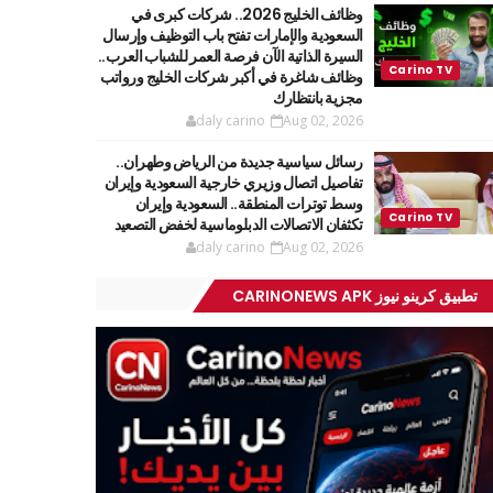
وظائف الخليج 2026.. شركات كبرى في
السعودية والإمارات تفتح باب التوظيف وإرسال
السيرة الذاتية الآن فرصة العمر للشباب العرب..
وظائف شاغرة في أكبر شركات الخليج ورواتب
مجزية بانتظارك
daly carino
Aug 02, 2026
رسائل سياسية جديدة من الرياض وطهران..
تفاصيل اتصال وزيري خارجية السعودية وإيران
وسط توترات المنطقة.. السعودية وإيران
تكثفان الاتصالات الدبلوماسية لخفض التصعيد
daly carino
Aug 02, 2026
تطبيق كرينو نيوز CARINONEWS APK