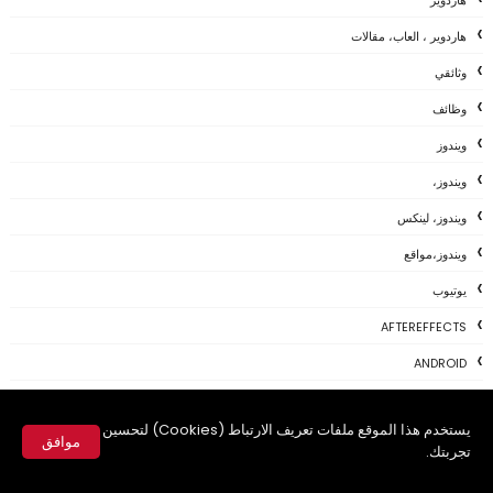
هاردوير ، العاب، مقالات
وثائقي
وظائف
ويندوز
ويندوز،
ويندوز، لينكس
ويندوز،مواقع
يوتيوب
AFTEREFFECTS
ANDROID
APP
يستخدم هذا الموقع ملفات تعريف الارتباط (Cookies) لتحسين
APPLE
موافق
تجربتك.
APPS
✕