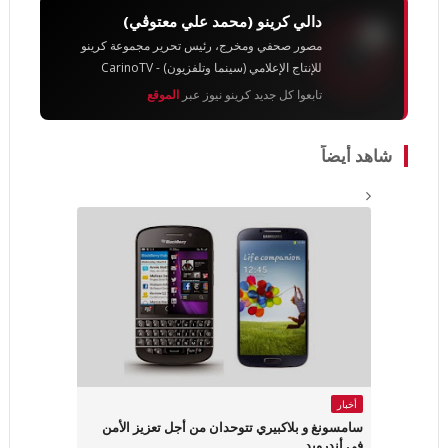
دالي كرينو (محمد علي معتوڨي)
مصور صحفي ومخرج، رئيس تحرير مجموعة كرينو
للإنتاج الإعلامي (سينما وتلفزيون) - CarinoTV
تابعوا كل جديد كرينو نيوز عبر
الموقع
شاهد أيضاً
أخبار
سامسونغ و بلاكبيري تتوحدان من أجل تعزيز الأمن
في أندرويد