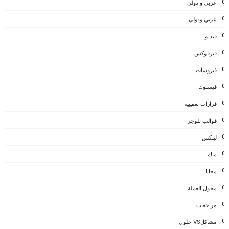
عربي و دولي
عربي ودولي
فيديو
فيرفوكس
فيروسات
فيسبوك
قرارات تعقيبية
قوالب بلوجر
لينكس
ماك
مجانا
محول العملة
مراجعات
مشاكلVS حلول