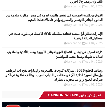
بالقيروان ومصرع 3 آخرين
daly carino
Aug 06, 2026
الفرق بين النيابة العمومية في تونس والنيابة العامة في مصر | مقارنة صادمة بين
القانون الجنائي التونسي والمصري وإجراءات الاحتفاظ بالمتهم
daly carino
Aug 04, 2026
الإمارات تطلق أول منصة قضائية متكاملة بالذكاء الاصطناعي.. ثورة جديدة في
مستقبل العدالة الرقمية
daly carino
Aug 04, 2026
كارثة الصيف في تونس.. انقطاع الكهرباء يتلف الأجهزة ويفسد الأغذية والماء يغيب
لساعات طويلة وسط غضب المواطنين
daly carino
Aug 04, 2026
وظائف الخليج 2026.. شركات كبرى في السعودية والإمارات تفتح باب التوظيف
وإرسال السيرة الذاتية الآن فرصة العمر للشباب العرب.. وظائف شاغرة في أكبر
شركات الخليج ورواتب مجزية بانتظارك
daly carino
Aug 02, 2026
تطبيق كرينو نيوز CARINONEWS APK