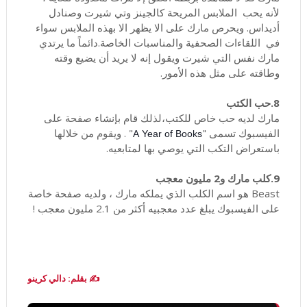
لأنه يحب الملابس المريحة كالجينز وتي شيرت وصنادل
أديداس. ويحرص مارك على الا يظهر الا بهذه الملابس سواء
في اللقاءات الصحفية والمناسبات الخاصة.دائماً ما يرتدي
مارك نفس التي شيرت ويقول إنه لا يريد أن يضيع وقته
وطاقته على مثل هذه الأمور.
8.حب الكتب
مارك لديه حب خاص للكتب،لذلك قام بإنشاء صفحة على
الفيسبوك تسمى "
" . ويقوم من خلالها
A Year of Books
باستعراض التكب التي يوصي بها لمتابعيه.
9.كلب مارك و2 مليون معجب
Beast هو اسم الكلب الذي يملكه مارك ، ولديه صفحة خاصة
على الفيسبوك يبلغ عدد معجبيه أكثر من 2.1 مليون معجب !
✍️ بقلم: دالي كرينو