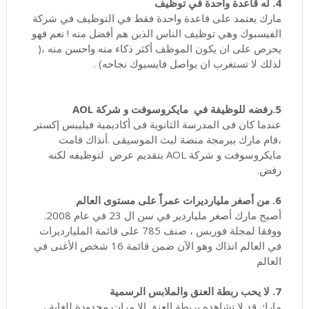
4. له قاعدة واحدة في توظيف
مارك يعتمد على قاعدة واحدة فقط في التوظيف في شركة
الفيسبوك وهي توظيف الناس الذين هم أفضل منه ! نعم فهو
يحرص على ان يكون الموظف أكثر ذكاء منه واحسن منه ،(
لذلك لا تستغرب ان يواصل فايسبوك نجاحه) .
5.رفضه للوظيفة في مايكروسوفت و شركة AOL
عندما كان فى المدرسة الثانوية فى أكاديمية فيليبس إكستر
،قام مارك ببرمجة منصة لبث الموسيقى .أنذاك قامت
مايكروسوفت و شركة AOL بتقديم عرض لتوظيفه لكنه
رفض.
6. من أصغر مليارديرات عمراً على مستوى العالم
أصبح مارك أصغر ملياردير في سن ال 23 في عام 2008.
ووفقا لمجلة فوربس ، صنف 785 على قائمة المليارديرات
في العالم انذاك وهو الآن ضمن قائمة 16 شخص الأغنى في
العالم
7. لا يحب ربطة العنق والملابس الرسمية
مارك قد لا تشاهده بربطة العنق إلا مرات محدودة للغاية ،