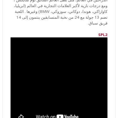
ومع درجات نارية لأكبر العلامات التجارية في العالم (ابريليا،
كاوازاكي، هوندا، دوكاتي، سوزوكي، BMW) وغيرها . اللعبة
تضم 13 جولة مع 24 من نخبة المتسابقين ينتمون إلى 14
فريق سباق.
SPL2