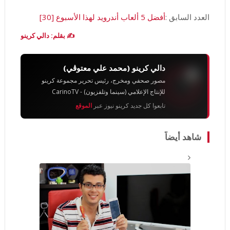
العدد السابق :
أفضل 5 ألعاب أندرويد لهذا الأسبوع [30]
✍️ بقلم: دالي كرينو
دالي كرينو (محمد علي معتوڨي)
مصور صحفي ومخرج، رئيس تحرير مجموعة كرينو
للإنتاج الإعلامي (سينما وتلفزيون) - CarinoTV
تابعوا كل جديد كرينو نيوز عبر
الموقع
شاهد أيضاً