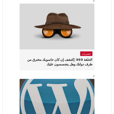
حصريات
الحلقة 969: إكتشف إن كان حاسوبك مخترق من
طرف دولتك وهل يتجسسون عليك