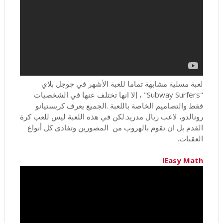
لعبة مسلية مشابهة تماما للعبة الأشهر في جوجل بلاي
"Subway Surfers" ، إلا انها تختلف عنها في الشخصيات
فقط والتصاميم الخاصة باللعبة .الجميع يعرف كريستيانو
رونالدو، لاعب ريال مدريد.لكن في هذه اللعبة ليس للعب كرة
القدم بل ان تقوم بالهروب من المصورين وتفادى كل أنواع
العقبات.
Easy Math!