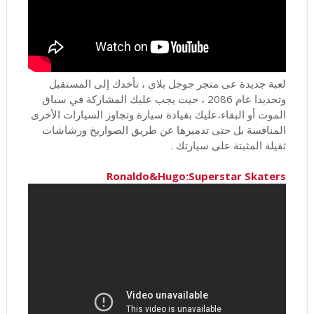
لعبة جديدة عى متجر جوجل بلاي ، تأخدك إلى المستقبل
وتحديدا عام 2086 ، حيت يجب عليك المشاركة في سباق
الموت أو البقاء،عليك بقيادة سيارة وتجاوز السيارات الأخرى
المنافسة بل حتى تدميرها عن طريق الصواريخ ورشاشات
ثقيلة المثبتة على سيارتك .
Ronaldo&Hugo:Superstar Skaters