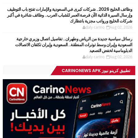
وظائف الخليج 2026.. شركات كبرى في السعودية والإمارات تفتح باب التوظيف
وإرسال السيرة الذاتية الآن فرصة العمر للشباب العرب.. وظائف شاغرة في أكبر
شركات الخليج ورواتب مجزية بانتظارك
daly carino
Aug 02, 2026
رسائل سياسية جديدة من الرياض وطهران.. تفاصيل اتصال وزيري خارجية
السعودية وإيران وسط توترات المنطقة.. السعودية وإيران تكثفان الاتصالات
الدبلوماسية لخفض التصعيد
daly carino
Aug 02, 2026
تطبيق كرينو نيوز CARINONEWS APK