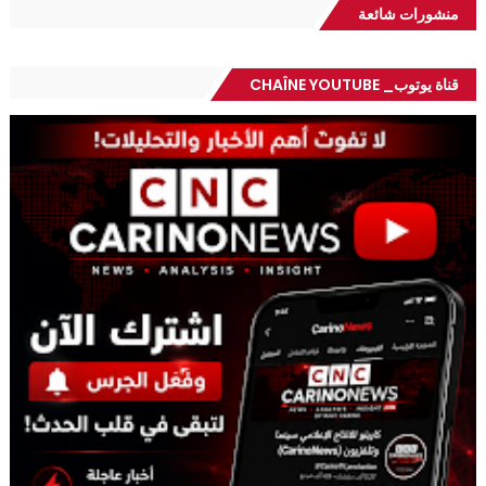
منشورات شائعة
قناة يوتوب_ CHAÎNE YOUTUBE