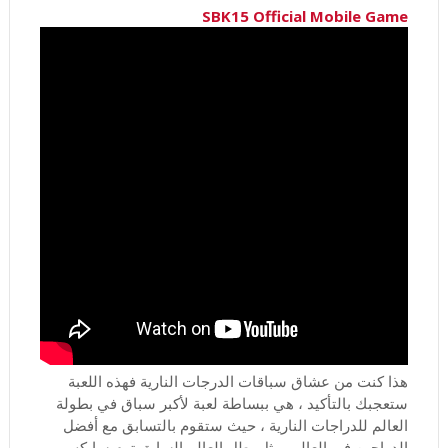
SBK15 Official Mobile Game
هذا كنت من عشاق سباقات الدرجات النارية فهذه اللعبة
ستعجبك بالتأكيد ، هي ببساطة لعبة لأكبر سباق في بطولة
العالم للدراجات النارية ، حيث ستقوم بالتسابق مع أفضل
الدراجين في العالم، مثل بطل العالم السابق توم سايكس ،