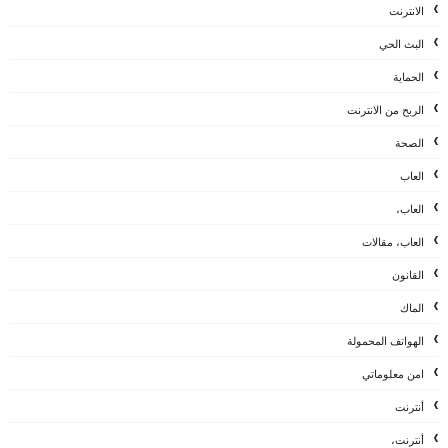
الانترنت
البث الحي
الحماية
الربح من الانترنت
الصحة
العاب
العاب،
العاب، مقالات
القانون
الماك
الهواتف المحمولة
امن معلوماتي
أنترنت
أنترنت،