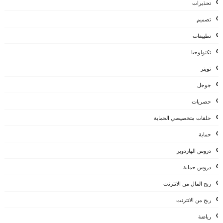
تحذيرات
تصميم
تطبيقات
تكنولوجيا
تويتر
جوجل
حصريات
حلقات متخصيصي الحماية
حماية
دروس الهاردوير
دروس حماية
ربح المال من الانترنت
ربح من الانترنت
رياضة