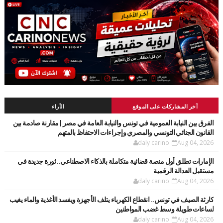
آخر المشاركات على الموقع
الأراء
الفرق بين النيابة العمومية في تونس والنيابة العامة في مصر | مقارنة صادمة بين
القانون الجنائي التونسي والمصري وإجراءات الاحتفاظ بالمتهم
daly carino
Aug 04, 2026
الإمارات تطلق أول منصة قضائية متكاملة بالذكاء الاصطناعي.. ثورة جديدة في
مستقبل العدالة الرقمية
daly carino
Aug 04, 2026
كارثة الصيف في تونس.. انقطاع الكهرباء يتلف الأجهزة ويفسد الأغذية والماء يغيب
لساعات طويلة وسط غضب المواطنين
daly carino
Aug 04, 2026