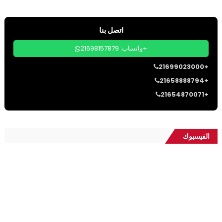
اتصل بنا
واتساب: 21698157879+
21699023000+
21658888794+
21654870071+
الفيسبوك