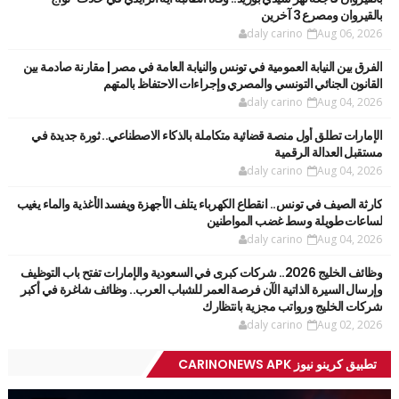
بالقيروان ومصرع 3 آخرين
daly carino
Aug 06, 2026
الفرق بين النيابة العمومية في تونس والنيابة العامة في مصر | مقارنة صادمة بين
القانون الجنائي التونسي والمصري وإجراءات الاحتفاظ بالمتهم
daly carino
Aug 04, 2026
الإمارات تطلق أول منصة قضائية متكاملة بالذكاء الاصطناعي.. ثورة جديدة في
مستقبل العدالة الرقمية
daly carino
Aug 04, 2026
كارثة الصيف في تونس.. انقطاع الكهرباء يتلف الأجهزة ويفسد الأغذية والماء يغيب
لساعات طويلة وسط غضب المواطنين
daly carino
Aug 04, 2026
وظائف الخليج 2026.. شركات كبرى في السعودية والإمارات تفتح باب التوظيف
وإرسال السيرة الذاتية الآن فرصة العمر للشباب العرب.. وظائف شاغرة في أكبر
شركات الخليج ورواتب مجزية بانتظارك
daly carino
Aug 02, 2026
تطبيق كرينو نيوز CARINONEWS APK