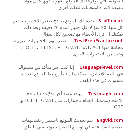
الصوتية التي يوفرها لك الموقع ، فهو يحتوي على مواد
مفيدة لإعداد امتحانات للغات أخرى.
Stuff.co.uk
-يقدم لك الموقع نماذج صغير للاختبارات تضم
كل منها 20 سؤالا. كل اختبار لمدة 20 دقيقة وبعد ذلك
يمكنك أن ترى الأخطاء مع تصحيح لكل سؤال.
TestPrepPractice.net
- مصدر مهم للاختبارات تدريبية
مجانية منها TOEFL، IELTS، GRE، GMAT، SAT، ACT،
وعدد من الاختبارات الأخرى.
Languagelevel.com
- إذا كنت غير متأكد من مستواك
في اللغة الإنجليزية، يمكنك ان تبدأ مع هذا الموقع لتحديد
مستواك في هذه اللغة .
Testmagic.com
- موقع مفيد آخر للالإعداد الناجح
للامتحان.يمكنك القيام باختبارات مثل TOEFL، GMAT و
GRE.
Engvid.com
- يتم تحديث الموقع باستمرار بفيديوهات
جديدة للمساعدة في توسيع المفردات وتحسين النطق.