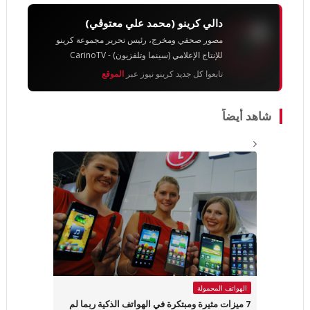
دالي كرينو (محمد علي معتوڨي)
مصور صحفي ومخرج، رئيس تحرير مجموعة كرينو
للإنتاج الإعلامي (سينما وتلفزيون) - CarinoTV
تابعوا كل جديد كرينو نيوز عبر
الموقع
شاهد أيضاً
الهواتف المحمولة
7 ميزات مثيرة ومبتكرة في الهواتف الذكية ربما لم