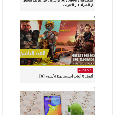
المصرفية (payoneer اوغيرها ) في تعريف البايبال
او الشراء عبر الانترنت
ANDROID
أفضل 5 ألعاب أندرويد لهذا الأسبوع [9]