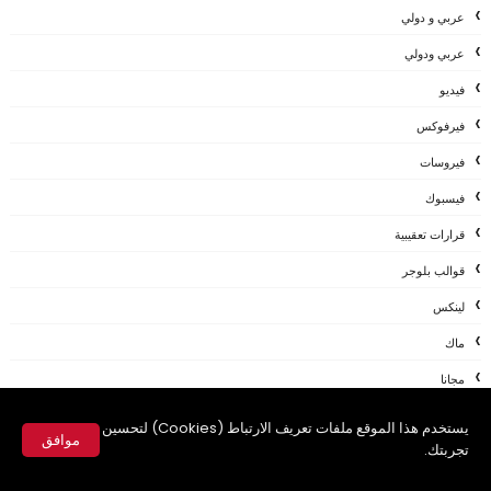
عربي و دولي
عربي ودولي
فيديو
فيرفوكس
فيروسات
فيسبوك
قرارات تعقيبية
قوالب بلوجر
لينكس
ماك
مجانا
محول العملة
يستخدم هذا الموقع ملفات تعريف الارتباط (Cookies) لتحسين
موافق
تجربتك.
مراجعات
✕
مشاكلVS حلول