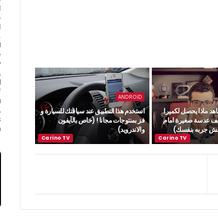
ا
ف
ا
e
y
,
d
f
ANDROID
a
,
ة 1059 : شاهد ماذا يحصل لكميرا
استخدم هذا التطبيق عند سياقتك للسيارة و
s
يف عدسة صغيرة امام
فز بمنتوجات مجانا ! (خاص بالآيفون
.
دهش جربه بنفسك)
والاندرويد)