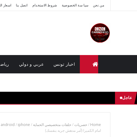
من نحن
سيا سة الخصوصية
شروط الاستخدام
اتصل بنا
اسعار ال
اخبار تونس
عربي و دولي
رياض
متابعة القضايا عن بعد (وزارة العدل تونس)
عاجل
Home
/
حصريات
/
حلقات متخصيصي الحماية
/
iphone
/
android
امام الكميرا (أمر مدهش جربه بنفسك)