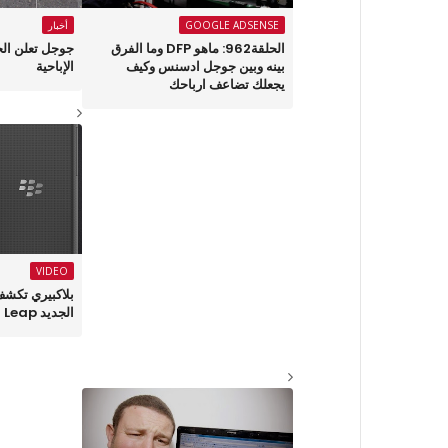
GOOGLE ADSENSE
أخبار
الحلقة962: ماهو DFP وما الفرق
جوجل تعلن ال
بينه وبين جوجل ادسنس وكيف
الإباحية
يجعلك تضاعف ارباحك
VIDEO
بلاكبيري تكشف
الجديد Leap