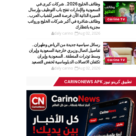
وظائف الخليج 2026.. شركات كبرى في
السعودية والإمارات تفتح باب التوظيف وإرسال
السيرة الذاتية الآن فرصة العمر للشباب العرب..
وظائف شاغرة في أكبر شركات الخليج ورواتب
مجزية بانتظارك
daly carino
Aug 02, 2026
رسائل سياسية جديدة من الرياض وطهران..
تفاصيل اتصال وزيري خارجية السعودية وإيران
وسط توترات المنطقة.. السعودية وإيران
تكثفان الاتصالات الدبلوماسية لخفض التصعيد
daly carino
Aug 02, 2026
تطبيق كرينو نيوز CARINONEWS APK