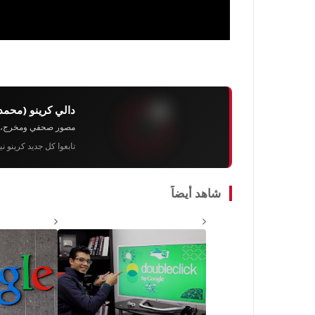
دالي كرينو (محمد
مصور صحفي ومخرج، رئيس 
تابعوا كل جديد كرينو ن
شاهد أيضاً