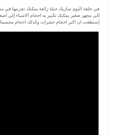
في حلقة اليوم ساريك حيلة رائعة يمكنك تجربتها في 
إلى مجهز صغير يمكنك تكبير به احجام الاشياء إلى ا
إستطعت ان اكبر احجام حشرات وكذلك احجام مجسمات ، 