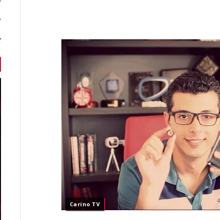
r
7 أخبا
ك
Carino TV