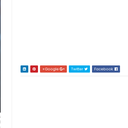
Google+
Twitter
Facebook
ا
ت