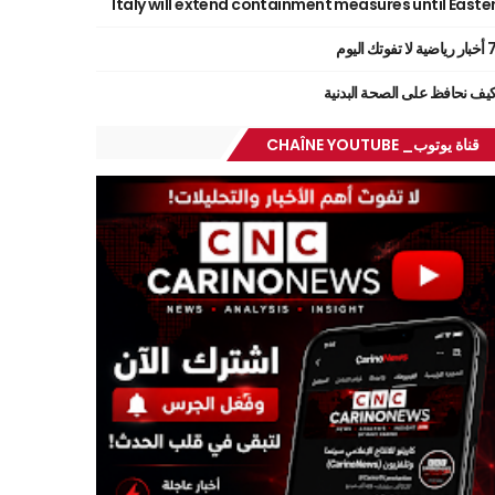
Italy will extend containment measures until Easte
ر رياضية لا تفوتك اليوم
يف نحافظ على الصحة البدنية
قناة يوتوب_ CHAÎNE YOUTUBE