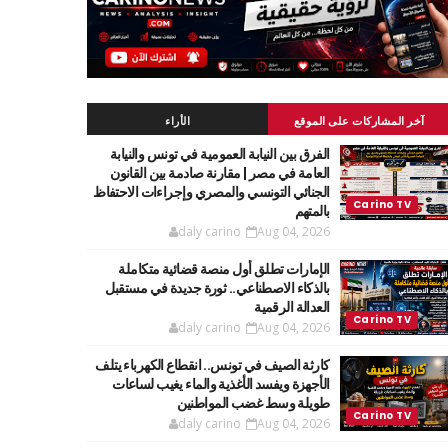
آخر المشاركات على الموقع
الأراء
الفرق بين النيابة العمومية في تونس والنيابة
العامة في مصر | مقارنة صادمة بين القانون
الجنائي التونسي والمصري وإجراءات الاحتفاظ
بالمتهم
daly carino
Aug 04, 2026
الإمارات تطلق أول منصة قضائية متكاملة
بالذكاء الاصطناعي.. ثورة جديدة في مستقبل
العدالة الرقمية
daly carino
Aug 04, 2026
كارثة الصيف في تونس.. انقطاع الكهرباء يتلف
الأجهزة ويفسد الأغذية والماء يغيب لساعات
طويلة وسط غضب المواطنين
daly carino
Aug 04, 2026