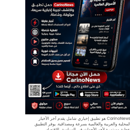
CarinoNews هو تطبيق إخباري شامل يقدم آخر الأخبار
لمحلية والعربية والعالمية بسرعة ومصداقية. يوفر التطبيق
غطية مستمرة لأهم الأحداث في السياسة، الاقتصاد،