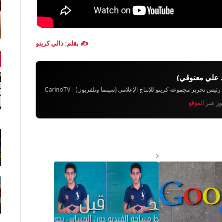
✍️ بقلم: دالي كرينو
 علي معتوڨي)
تحرير مجموعة كرينو للإنتاج الإعلامي (سينما وتلفزيون) - CarinoTV
يوز عبر
الموقع