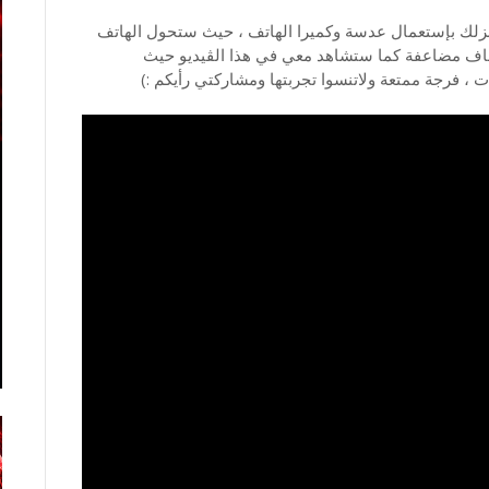
منزلك بإستعمال عدسة وكميرا الهاتف ، حيث ستحول الهاتف
ضعاف مضاعفة كما ستشاهد معي في هذا الڤيديو حيث
فرجة ممتعة ولاتنسوا تجربتها ومشاركتي رأيكم :)