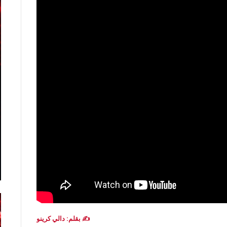
✍️ بقلم: دالي كرينو