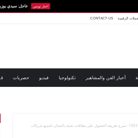
عاجل: سيدي بوزيد في حداد.. تف
اخبار تونس
عملات الرقمية
CONTACT-US
ة
أخبار الفن والمشاهير
تكنولوجيا
فيديو
حصريات
قر
الحلقة 1053 : شرح طريقة الحصول على بطاقات تعبئة بالمجان لجميع شركات