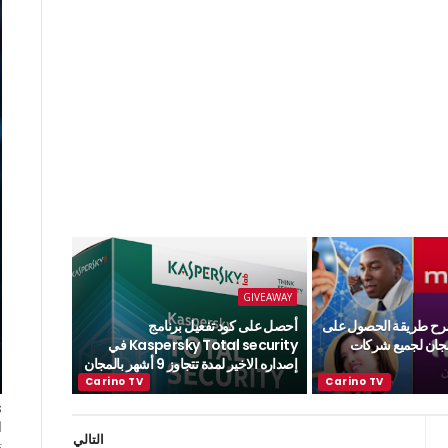
GIVEAWAY
ة 1053 : شرح طريقة الحصول على
أحصل على كود تفعيل برنامج
لمجان لجميع شركات
Kaspersky Total security في
إصداره الاخير لمدة تتجاوز 9 أشهر بالمجان
ا
التالي
ت