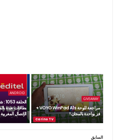
ANDROID
GIVEAWAY
الحلق
مراجعة للوحة VOYO WinPad A1s +
بطاقات تعبئة با
فز بواحدة بالمجان !
الإتصال المغربية
السابق