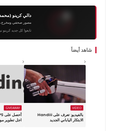
دالي كرينو (محمد
مصور صحفي ومخرج، رئيس 
تابعوا كل جديد كرينو ن
شاهد أيضاً
GIVEAWAY
VIDEO
بالفيديو: تعرف على Handiii
الابتكار الياباني الجديد
اجل تطوير موق