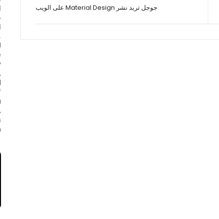
جوجل تريد نشر Material Design على الويب
ا
ف
ا
e
y
,
d
f
a
,
s
.