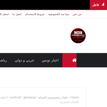
عاجل
من نحن
سيا سة الخصوصية
شروط الاستخدام
اتصل بنا
اسعار ال
اخبار تونس
عربي و دولي
رياض
متابعة القضايا عن بعد (وزارة العدل تونس)
Home
/
حلقات متخصيصي الحماية
/
giveaway
/
android
/
الإتصال المغربية