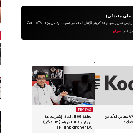
 علي معتوڨي)
تحرير مجموعة كرينو للإنتاج الإعلامي (سينما وتلفزيون) - CarinoTV
يوز عبر
الموقع
REVIEWS
أحصل على VPS مجاني للأبد من
الحلقة 996 : لماذا إشتريت هذا
عك !
الروتر بـ 1100 درهم (115 دولار)
TP-link archer D5