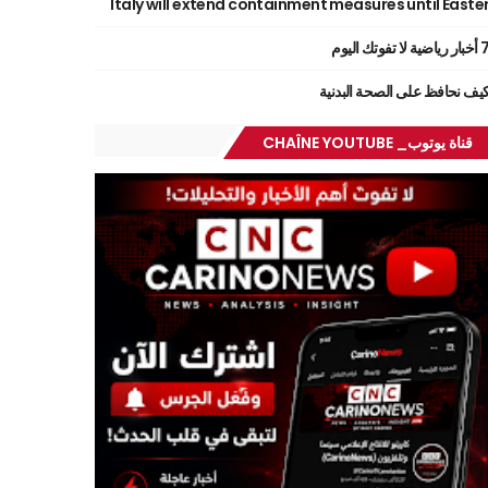
Italy will extend containment measures until Easte
ر رياضية لا تفوتك اليوم
يف نحافظ على الصحة البدنية
قناة يوتوب_ CHAÎNE YOUTUBE