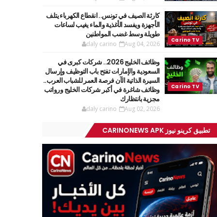
كارثة الصيف في تونس.. انقطاع الكهرباء يتلف
الأجهزة ويفسد الأغذية والماء يغيب لساعات
طويلة وسط غضب المواطنين
daly carino
Aug 04, 2026
وظائف الخليج 2026.. شركات كبرى في
السعودية والإمارات تفتح باب التوظيف وإرسال
السيرة الذاتية الآن فرصة العمر للشباب العرب..
وظائف شاغرة في أكبر شركات الخليج ورواتب
مجزية بانتظارك
daly carino
Aug 02, 2026
تطبيق كرينو نيوز CARINONEWS APK