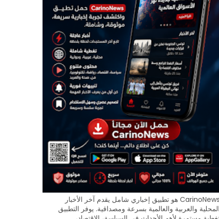
CarinoNews هو تطبيق إخباري شامل يقدم آخر الأخبار
لمحلية والعربية والعالمية بسرعة ومصداقية. يوفر التطبيق
غطية مستمرة لأهم الأحداث في السياسة، الاقتصاد،