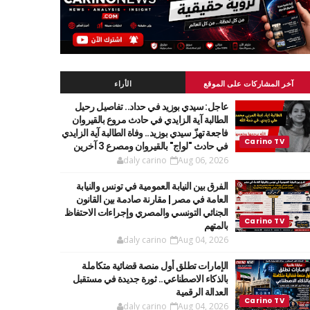
آخر المشاركات على الموقع
الأراء
عاجل: سيدي بوزيد في حداد.. تفاصيل رحيل
الطالبة آية الزايدي في حادث مروع بالقيروان
فاجعة تهزّ سيدي بوزيد.. وفاة الطالبة آية الزايدي
في حادث "لواج" بالقيروان ومصرع 3 آخرين
daly carino
Aug 06, 2026
الفرق بين النيابة العمومية في تونس والنيابة
العامة في مصر | مقارنة صادمة بين القانون
الجنائي التونسي والمصري وإجراءات الاحتفاظ
بالمتهم
daly carino
Aug 04, 2026
الإمارات تطلق أول منصة قضائية متكاملة
بالذكاء الاصطناعي.. ثورة جديدة في مستقبل
العدالة الرقمية
daly carino
Aug 04, 2026