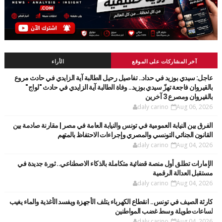
آخر المشاركات على الموقع
الأراء
عاجل: سيدي بوزيد في حداد.. تفاصيل رحيل الطالبة آية الزايدي في حادث مروع
بالقيروان فاجعة تهزّ سيدي بوزيد.. وفاة الطالبة آية الزايدي في حادث "لواج"
بالقيروان ومصرع 3 آخرين
daly carino
Aug 06, 2026
الفرق بين النيابة العمومية في تونس والنيابة العامة في مصر | مقارنة صادمة بين
القانون الجنائي التونسي والمصري وإجراءات الاحتفاظ بالمتهم
daly carino
Aug 04, 2026
الإمارات تطلق أول منصة قضائية متكاملة بالذكاء الاصطناعي.. ثورة جديدة في
مستقبل العدالة الرقمية
daly carino
Aug 04, 2026
كارثة الصيف في تونس.. انقطاع الكهرباء يتلف الأجهزة ويفسد الأغذية والماء يغيب
لساعات طويلة وسط غضب المواطنين
daly carino
Aug 04, 2026