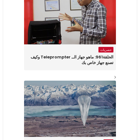
حصريات
الحلقة961: ماهو جهاز الــ Teleprompter وكيف
تصنع جهاز خاص بك