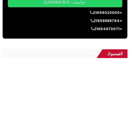
واتساب: 21698157879+
21699023000+
21658888794+
21654870071+
الفيسبوك