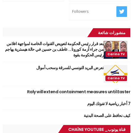
Followers
منشورات شائعة
بعد قرار رئيس الحكومة لتعويض القنوات الخاصة لمواجهة افلاس
من جراء أزمة كورونا... عاطف بن حسين في حالة هيسترية يهاجم
رئيس الحكومة بقوة
تعرض البريد التونسي للسرقة وسحب أموال
Italy will extend containment measures until Easter
7 أخبار رياضية لا تفوتك اليوم
كيف نحافظ على الصحة البدنية
قناة يوتوب_ CHAÎNE YOUTUBE