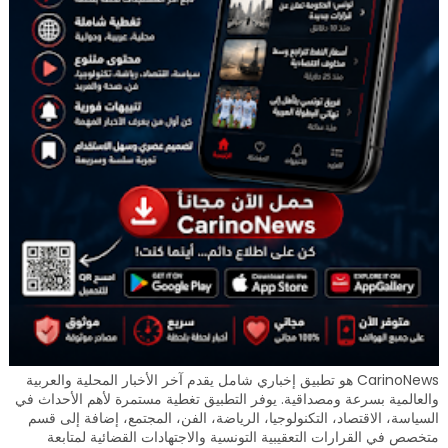
CarinoNews هو تطبيق إخباري شامل يقدم آخر الأخبار المحلية والعربية
والعالمية بسرعة ومصداقية. يوفر التطبيق تغطية مستمرة لأهم الأحداث في
السياسة، الاقتصاد، التكنولوجيا، الرياضة، الفن، المجتمع، إضافة إلى قسم
متخصص في القرارات التعقيبية التونسية والاجتهادات القضائية لمتابعة