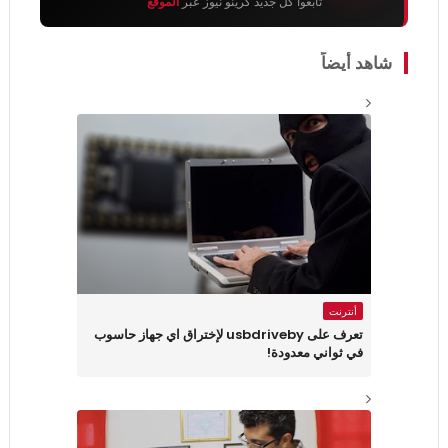
تابعوا كل جديد كرينو نيوز عبر
الموقع
شاهد أيضاً
أنترنت
تعرف على usbdriveby لإختراق اي جهاز حاسوب
في ثواني معدودة!