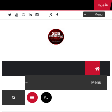
عاجل
01:17 م