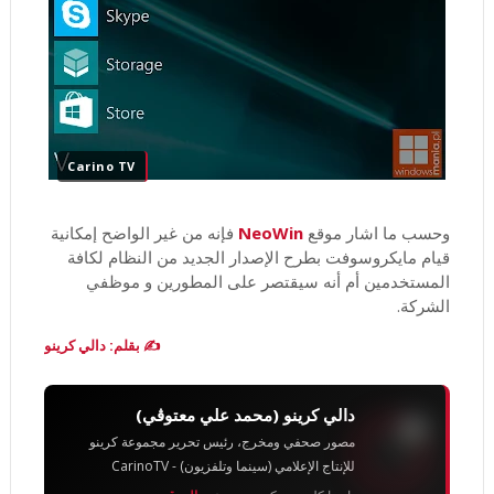
Carino TV
وحسب ما اشار موقع
NeoWin
فإنه من غير الواضح إمكانية
قيام مايكروسوفت بطرح الإصدار الجديد من النظام لكافة
المستخدمين أم أنه سيقتصر على المطورين و موظفي
الشركة.
✍️ بقلم: دالي كرينو
دالي كرينو (محمد علي معتوڨي)
مصور صحفي ومخرج، رئيس تحرير مجموعة كرينو
للإنتاج الإعلامي (سينما وتلفزيون) - CarinoTV