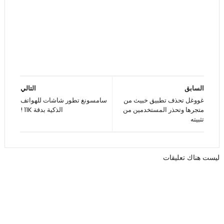
السابق
التالي
غووغل تحذف تطبيق خبيث من
سامسونغ تطور شاشات للهواتف
متجرها وتحذر المستخدمين من
الذكية بدقة 11K !
تثبيته
ليست هناك تعليقات