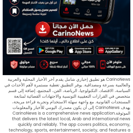
CarinoNews هو تطبيق إخباري شامل يقدم آخر الأخبار المحلية والعربية
والعالمية بسرعة ومصداقية. يوفر التطبيق تغطية مستمرة لأهم الأحداث في
السياسة، الاقتصاد، التكنولوجيا، الرياضة، الفن، المجتمع، إضافة إلى قسم
متخصص في القرارات التعقيبية التونسية والاجتهادات القضائية لمتابعة
المستجدات القانونية. مع واجهة سهلة الاستخدام وتجربة قراءة مريحة،
يهدف CarinoNews إلى أن يكون مصدرك اليومي للأخبار والمعلومات
الموثوقة.CarinoNews is a comprehensive news application
that delivers the latest local, Arab and international news
quickly and reliably. The app covers politics, economy,
technology, sports, entertainment, society, and features a