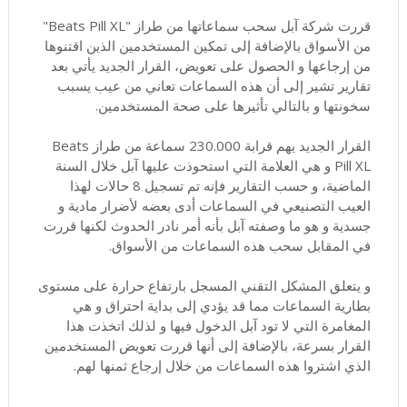
قررت شركة آبل سحب سماعاتها من طراز "Beats Pill XL"
من الأسواق بالإضافة إلى تمكين المستخدمين الذين اقتنوها
من إرجاعها و الحصول على تعويض، القرار الجديد يأتي بعد
تقارير تشير إلى أن هذه السماعات تعاني من عيب يسبب
سخونتها و بالتالي تأثيرها على صحة المستخدمين.
القرار الجديد يهم قرابة 230.000 سماعة من طراز Beats
Pill XL و هي العلامة التي استحوذت عليها آبل خلال السنة
الماضية، و حسب التقارير فإنه تم تسجيل 8 حالات لهذا
العيب التصنيعي في السماعات أدى بعضه لأضرار مادية و
جسدية و هو ما وصفته آبل بأنه أمر نادر الحدوث لكنها قررت
في المقابل سحب هذه السماعات من الأسواق.
و يتعلق المشكل التقني المسجل بارتفاع حرارة على مستوى
بطارية السماعات مما قد يؤدي إلى بداية احتراق و هي
المغامرة التي لا تود آبل الدخول فيها و لذلك اتخذت هذا
القرار بسرعة، بالإضافة إلى أنها قررت تعويض المستخدمين
الذي اشتروا هذه السماعات من خلال إرجاع ثمنها لهم.