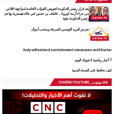
بعد قرار رئيس الحكومة لتعويض القنوات الخاصة لمواجهة افلاس
من جراء أزمة كورونا... عاطف بن حسين في حالة هيسترية يهاجم
رئيس الحكومة بقوة
تعرض البريد التونسي للسرقة وسحب أموال
Italy will extend containment measures until Easter
7 أخبار رياضية لا تفوتك اليوم
كيف نحافظ على الصحة البدنية
قناة يوتوب_ CHAÎNE YOUTUBE