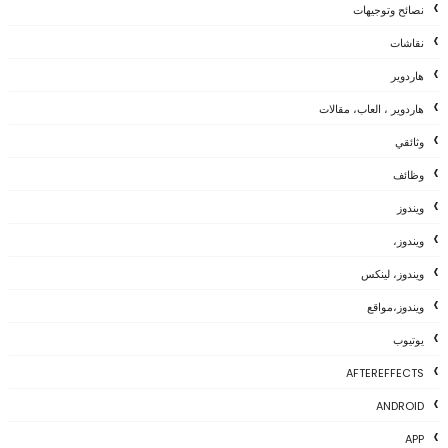
نصائح وتوجيهات
نقاشات
هاردوير
هاردوير ، العاب، مقالات
وثائقي
وظائف
ويندوز
ويندوز،
ويندوز، لينكس
ويندوز،مواقع
يوتيوب
AFTEREFFECTS
ANDROID
APP