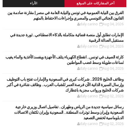
آخر المشاركات على الموقع
الأراء
الفرق بين النيابة العمومية في تونس والنيابة العامة في مصر | مقارنة صادمة بين
القانون الجنائي التونسي والمصري وإجراءات الاحتفاظ بالمتهم
daly carino
Aug 04, 2026
الإمارات تطلق أول منصة قضائية متكاملة بالذكاء الاصطناعي.. ثورة جديدة في
مستقبل العدالة الرقمية
daly carino
Aug 04, 2026
كارثة الصيف في تونس.. انقطاع الكهرباء يتلف الأجهزة ويفسد الأغذية والماء يغيب
لساعات طويلة وسط غضب المواطنين
daly carino
Aug 04, 2026
وظائف الخليج 2026.. شركات كبرى في السعودية والإمارات تفتح باب التوظيف
وإرسال السيرة الذاتية الآن فرصة العمر للشباب العرب.. وظائف شاغرة في أكبر
شركات الخليج ورواتب مجزية بانتظارك
daly carino
Aug 02, 2026
رسائل سياسية جديدة من الرياض وطهران.. تفاصيل اتصال وزيري خارجية
السعودية وإيران وسط توترات المنطقة.. السعودية وإيران تكثفان الاتصالات
الدبلوماسية لخفض التصعيد
daly carino
Aug 02, 2026