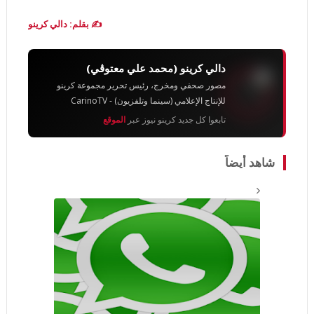
✍️ بقلم: دالي كرينو
دالي كرينو (محمد علي معتوڨي)
مصور صحفي ومخرج، رئيس تحرير مجموعة كرينو
للإنتاج الإعلامي (سينما وتلفزيون) - CarinoTV
تابعوا كل جديد كرينو نيوز عبر
الموقع
شاهد أيضاً