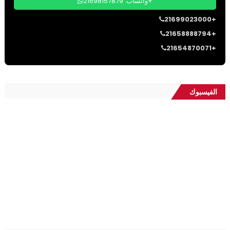
واتساب: 21698157879+
21699023000+
21658888794+
21654870071+
الفيسبوك