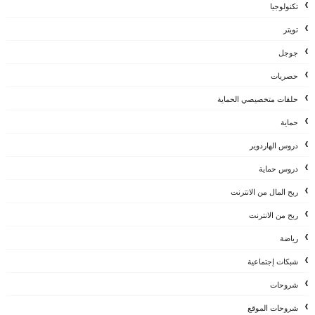
تكنولوجيا
تويتر
جوجل
حصريات
حلقات متخصيصي الحماية
حماية
دروس الهاردوير
دروس حماية
ربح المال من الانترنت
ربح من الانترنت
رياضة
شبكات إجتماعية
شروحات
شروحات الموقع