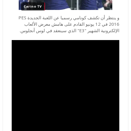
Carino TV
و ينتظر أن تكشف كونامي رسميا عن اللعبة الجديدة PES
2016 في 12 يونيو القادم على هامش معرض الألعاب
الإلكترونية الشهير "E3" الذي سينعقد في لوس أنجلوس.