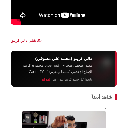
✍️ بقلم: دالي كرينو
دالي كرينو (محمد علي معتوڨي)
مصور صحفي ومخرج، رئيس تحرير مجموعة كرينو
للإنتاج الإعلامي (سينما وتلفزيون) - CarinoTV
تابعوا كل جديد كرينو نيوز عبر
الموقع
شاهد أيضاً