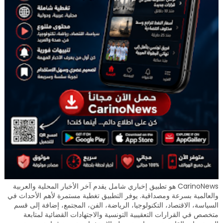
CarinoNews هو تطبيق إخباري شامل يقدم آخر الأخبار المحلية والعربية
والعالمية بسرعة ومصداقية. يوفر التطبيق تغطية مستمرة لأهم الأحداث في
السياسة، الاقتصاد، التكنولوجيا، الرياضة، الفن، المجتمع، إضافة إلى قسم
متخصص في القرارات التعقيبية التونسية والاجتهادات القضائية لمتابعة