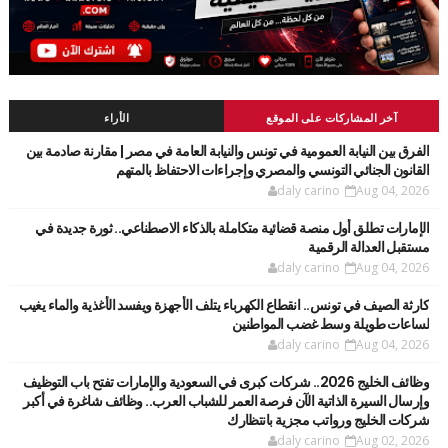
آخر المشاركات على الموقع
الأراء
الفرق بين النيابة العمومية في تونس والنيابة العامة في مصر | مقارنة صادمة بين
القانون الجنائي التونسي والمصري وإجراءات الاحتفاظ بالمتهم
daly carino
Aug 04, 2026
الإمارات تطلق أول منصة قضائية متكاملة بالذكاء الاصطناعي.. ثورة جديدة في
مستقبل العدالة الرقمية
daly carino
Aug 04, 2026
كارثة الصيف في تونس.. انقطاع الكهرباء يتلف الأجهزة ويفسد الأغذية والماء يغيب
لساعات طويلة وسط غضب المواطنين
daly carino
Aug 04, 2026
وظائف الخليج 2026.. شركات كبرى في السعودية والإمارات تفتح باب التوظيف
وإرسال السيرة الذاتية الآن فرصة العمر للشباب العرب.. وظائف شاغرة في أكبر
شركات الخليج ورواتب مجزية بانتظارك
daly carino
Aug 02, 2026