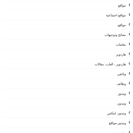
مواقع
مواقع اجتماعية
مواقع،
نصائح وتوجيهات
نقاشات
هاردوير
هاردوير ، العاب، مقالات
وثائقي
وظائف
ويندوز
ويندوز،
ويندوز، لينكس
ويندوز،مواقع
يوتيوب