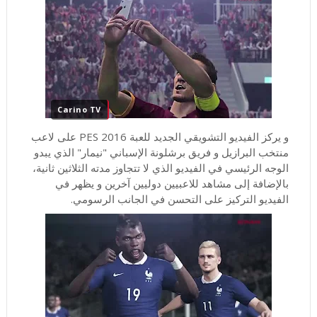
Carino TV
و يركز الفيديو التشويقي الجديد للعبة PES 2016 على لاعب
منتخب البرازيل و فريق برشلونة الإسباني "نيمار" الذي يبدو
الوجه الرئيسي في الفيديو الذي لا تتجاوز مدته الثلاثين ثانية،
بالإضافة إلى مشاهد للاعبيين دوليين آخرين و يظهر في
الفيديو التركيز على التحسن في الجانب الرسومي.