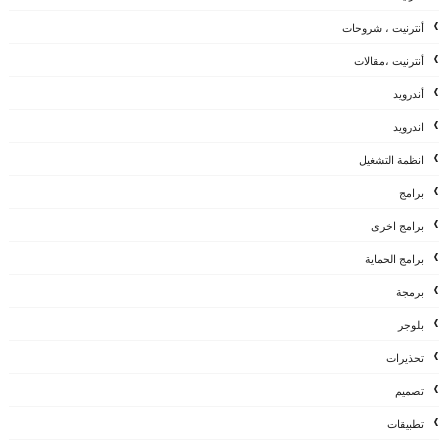
أنترنيت ، شروحات
أنترنيت ،مقالات
أندرويد
اندرويد
انظمة التشغيل
برامج
برامج اخرى
برامج الحماية
برمجة
بلوجر
تحذيرات
تصميم
تطبيقات