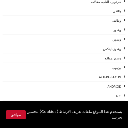
هاردوير ، العاب، مقالات
وثائقي
وظائف
ويندوز
ويندوز،
ويندوز، لينكس
ويندوز،مواقع
يوتيوب
AFTEREFFECTS
ANDROID
APP
APPLE
يستخدم هذا الموقع ملفات تعريف الارتباط (Cookies) لتحسين
موافق
APPS
تجربتك.
APPS مقالات
✕