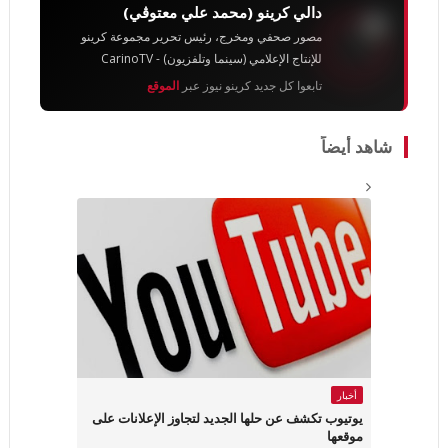
دالي كرينو (محمد علي معتوڨي)
مصور صحفي ومخرج، رئيس تحرير مجموعة كرينو
للإنتاج الإعلامي (سينما وتلفزيون) - CarinoTV
تابعوا كل جديد كرينو نيوز عبر
الموقع
شاهد أيضاً
أخبار
يوتيوب تكشف عن حلها الجديد لتجاوز الإعلانات على
موقعها