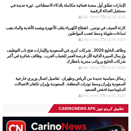
الإمارات تطلق أول منصة قضائية متكاملة بالذكاء الاصطناعي.. ثورة جديدة في
مستقبل العدالة الرقمية
daly carino
Aug 04, 2026
كارثة الصيف في تونس.. انقطاع الكهرباء يتلف الأجهزة ويفسد الأغذية والماء يغيب
لساعات طويلة وسط غضب المواطنين
daly carino
Aug 04, 2026
وظائف الخليج 2026.. شركات كبرى في السعودية والإمارات تفتح باب التوظيف
وإرسال السيرة الذاتية الآن فرصة العمر للشباب العرب.. وظائف شاغرة في أكبر
شركات الخليج ورواتب مجزية بانتظارك
daly carino
Aug 02, 2026
رسائل سياسية جديدة من الرياض وطهران.. تفاصيل اتصال وزيري خارجية
السعودية وإيران وسط توترات المنطقة.. السعودية وإيران تكثفان الاتصالات
الدبلوماسية لخفض التصعيد
daly carino
Aug 02, 2026
تطبيق كرينو نيوز CARINONEWS APK