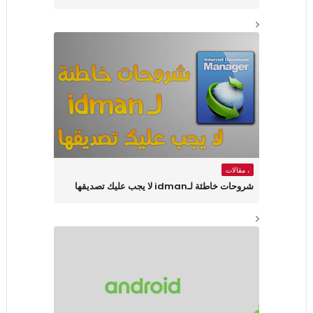
، مقالات
شروحات خاطئة لـidman لا يجب عليك تصديقها