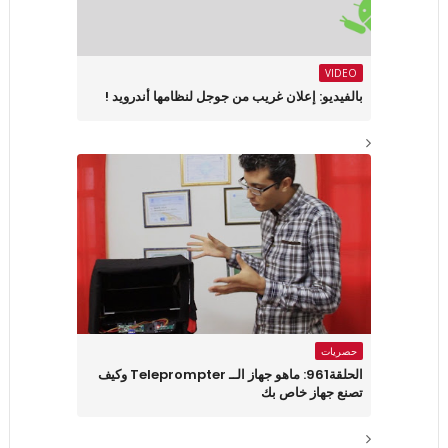
VIDEO
بالفيديو: إعلان غريب من جوجل لنظامها أندرويد !
حصريات
الحلقة961: ماهو جهاز الــ Teleprompter وكيف
تصنع جهاز خاص بك