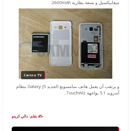
ميغابيكسيل و بسعة بطارية 2600mAh.
Carino TV
و يرتقب أن يعمل هاتف سامسونغ الجديد Galaxy J5 بنظام
أندرويد 5.1 بواجهة TouchWiz.
✍️ بقلم: دالي كرينو