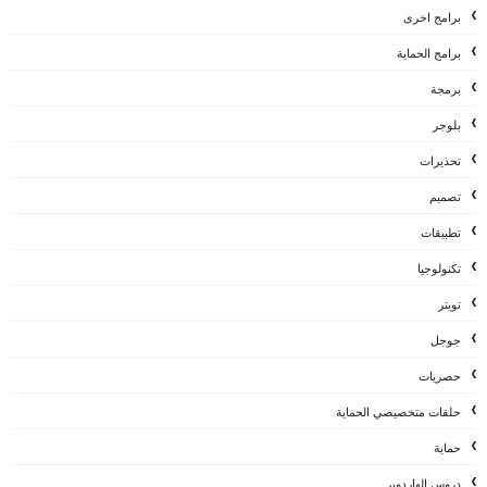
برامج اخرى
برامج الحماية
برمجة
بلوجر
تحذيرات
تصميم
تطبيقات
تكنولوجيا
تويتر
جوجل
حصريات
حلقات متخصيصي الحماية
حماية
دروس الهاردوير