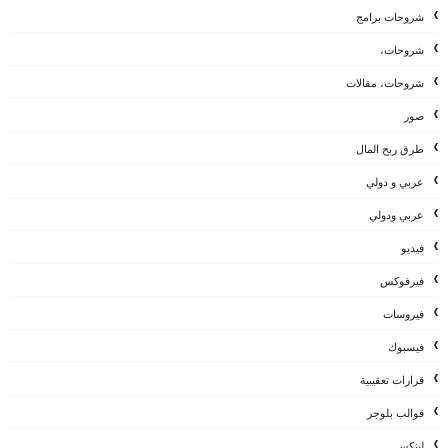
شروحات برامج
شروحات،
شروحات، مقالات
صور
طرق ربح المال
عربي و دولي
عربي ودولي
فيديو
فيرفوكس
فيروسات
فيسبوك
قرارات تعقيبية
قوالب بلوجر
لينكس