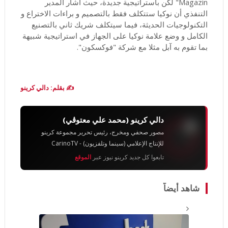
Magazin" لكن باستراتيجية جديدة، حيث أشار المدير
التنفذي أن نوكيا ستتكلف فقط بالتصميم و براءات الاختراع و
التكنولوجيات الحديثة، فيما سيتكلف شريك ثاني بالتصنيع
الكامل و وضع علامة نوكيا على الجهاز في استراتيجية شبيهة
بما تقوم به آبل مثلا مع شركة "فوكسكون".
✍️ بقلم: دالي كرينو
دالي كرينو (محمد علي معتوڨي)
مصور صحفي ومخرج، رئيس تحرير مجموعة كرينو
للإنتاج الإعلامي (سينما وتلفزيون) - CarinoTV
تابعوا كل جديد كرينو نيوز عبر
الموقع
شاهد أيضاً