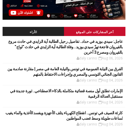
آخر المشاركات على الموقع
الأراء
عاجل: سيدي بوزيد في حداد.. تفاصيل رحيل الطالبة آية الزايدي في حادث مروع
بالقيروان فاجعة تهزّ سيدي بوزيد.. وفاة الطالبة آية الزايدي في حادث "لواج"
بالقيروان ومصرع 3 آخرين
daly carino
Aug 06, 2026
الفرق بين النيابة العمومية في تونس والنيابة العامة في مصر | مقارنة صادمة بين
القانون الجنائي التونسي والمصري وإجراءات الاحتفاظ بالمتهم
daly carino
Aug 04, 2026
الإمارات تطلق أول منصة قضائية متكاملة بالذكاء الاصطناعي.. ثورة جديدة في
مستقبل العدالة الرقمية
daly carino
Aug 04, 2026
كارثة الصيف في تونس.. انقطاع الكهرباء يتلف الأجهزة ويفسد الأغذية والماء يغيب
لساعات طويلة وسط غضب المواطنين
daly carino
Aug 04, 2026