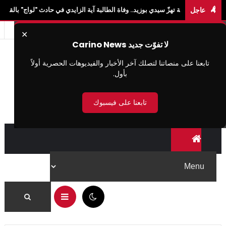
عاجل
هزّ سيدي بوزيد.. وفاة الطالبة آية الزايدي في حادث "لواج" بالقيروان ومصرع 3 آخرين
✕
لا تفوّت جديد Carino News
تابعنا على منصاتنا لتصلك آخر الأخبار والفيديوهات الحصرية أولاً
بأول.
تابعنا على فيسبوك
08:58 م