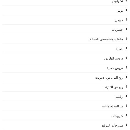
تكنولوجيا
تويتر
جوجل
حصريات
حلقات متخصيصي الحماية
حماية
دروس الهاردوير
دروس حماية
ربح المال من الانترنت
ربح من الانترنت
رياضة
شبكات إجتماعية
شروحات
شروحات الموقع