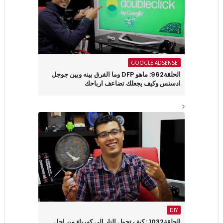
GOOGLE ADSENSE
الحلقة962: ماهو DFP وما الفرق بينه وبين جوجل
ادسنس وكيف يجعلك تضاعف ارباحك
DIY
الحلقة1032 : كيف تحول النار إلى كهرباء من اجل