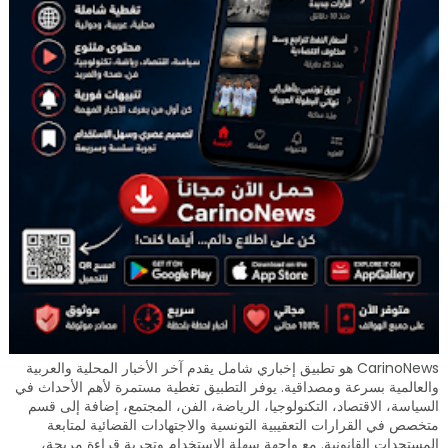
CarinoNews هو تطبيق إخباري شامل يقدم آخر الأخبار المحلية والعربية
والعالمية بسرعة ومصداقية. يوفر التطبيق تغطية مستمرة لأهم الأحداث في
السياسة، الاقتصاد، التكنولوجيا، الرياضة، الفن، المجتمع، إضافة إلى قسم
متخصص في القرارات التعقيبية التونسية والاجتهادات القضائية لمتابعة
المستجدات القانونية. مع واجهة سهلة الاستخدام وتجربة قراءة مريحة،