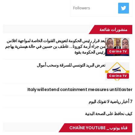
Followers
منشورات شائعة
بعد قرار رئيس الحكومة لتعويض القنوات الخاصة لمواجهة افلاس
من جراء أزمة كورونا... عاطف بن حسين في حالة هيسترية يهاجم
رئيس الحكومة بقوة
تعرض البريد التونسي للسرقة وسحب أموال
Italy will extend containment measures until Easter
7 أخبار رياضية لا تفوتك اليوم
كيف نحافظ على الصحة البدنية
قناة يوتوب_ CHAÎNE YOUTUBE