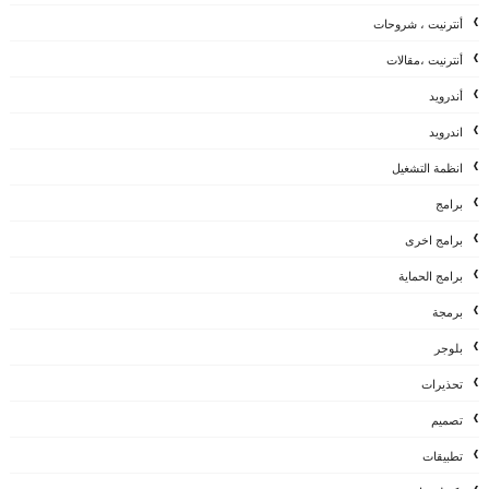
أنترنيت ، شروحات
أنترنيت ،مقالات
أندرويد
اندرويد
انظمة التشغيل
برامج
برامج اخرى
برامج الحماية
برمجة
بلوجر
تحذيرات
تصميم
تطبيقات