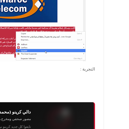
التجربة :
دالي كرينو (محمد
مصور صحفي ومخرج، رئيس 
تابعوا كل جديد كرينو ن