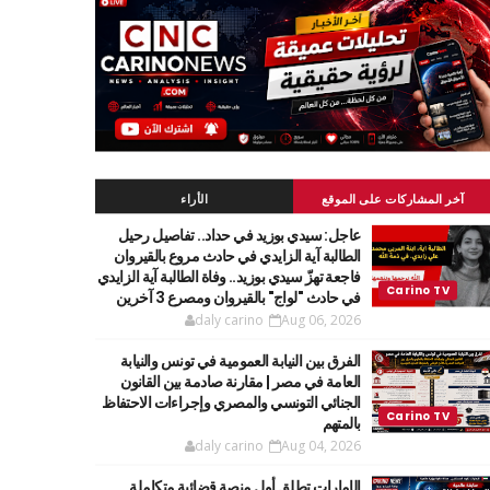
آخر المشاركات على الموقع
الأراء
عاجل: سيدي بوزيد في حداد.. تفاصيل رحيل
الطالبة آية الزايدي في حادث مروع بالقيروان
فاجعة تهزّ سيدي بوزيد.. وفاة الطالبة آية الزايدي
في حادث "لواج" بالقيروان ومصرع 3 آخرين
daly carino
Aug 06, 2026
الفرق بين النيابة العمومية في تونس والنيابة
العامة في مصر | مقارنة صادمة بين القانون
الجنائي التونسي والمصري وإجراءات الاحتفاظ
بالمتهم
daly carino
Aug 04, 2026
الإمارات تطلق أول منصة قضائية متكاملة