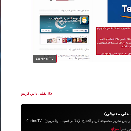
Carino TV
✍️ بقلم: دالي كرينو
 علي معتوڨي)
تحرير مجموعة كرينو للإنتاج الإعلامي (سينما وتلفزيون) - CarinoTV
يوز عبر
الموقع