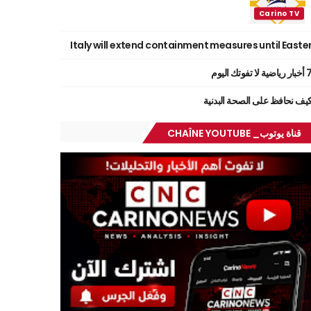
Italy will extend containment measures until Easte
ر رياضية لا تفوتك اليوم
يف نحافظ على الصحة البدنية
قناة يوتوب_ CHAÎNE YOUTUBE