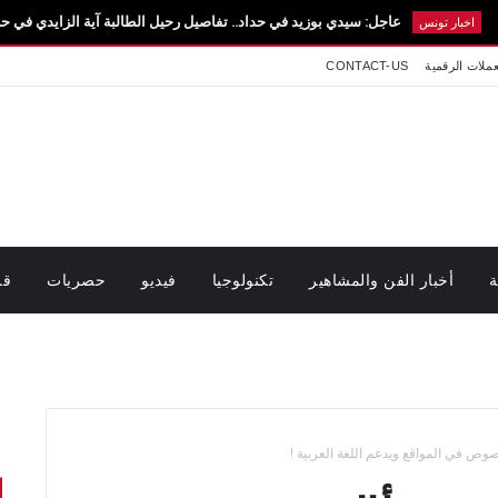
عاجل: سيدي بوزيد في حداد.. تفاصيل رحيل الطالبة آية الزايدي في حادث مروع بالقيروا
عملات الرقمية
CONTACT-US
ة
أخبار الفن والمشاهير
تكنولوجيا
فيديو
حصريات
قر
وص في المواقع ويدعم اللغة العربية !