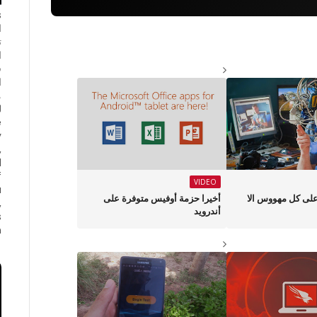
ا
ت
ا
ف
ا
e
y
,
d
f
VIDEO
a
على كل مهووس الا
أخيرا حزمة أوفيس متوفرة على
,
أندرويد
s
.