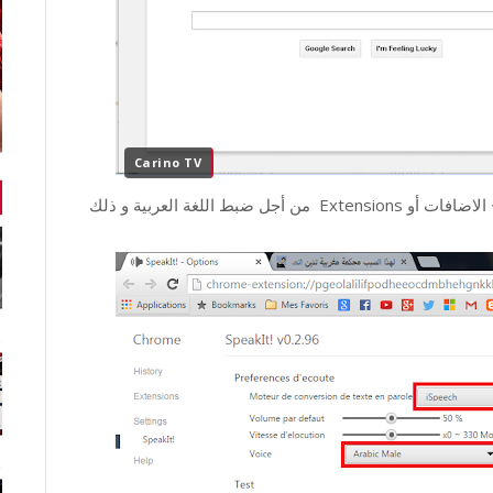
Carino TV
و الأن بعد تثبيتك للاضافة سوف تذهب الى الاعدادات > الاضافات أو Extensions من أجل ضبط اللغة العربية و ذلك