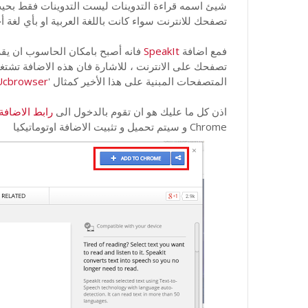
شيئ اسمه قراءة التدوينات ليست التدوينات فقط بحيث ا
تصفحك للانترنت سواء كانت باللغة العربية او بأي لغة أ
فمع اضافة
SpeakIt
فانه أصبح بامكان الحاسوب ان يق
المتصفحات المبنية على هذا الأخير كمثال '
Ucbrowser
اذن كل ما عليك هو ان تقوم بالدخول الى
رابط الاضافة
Chrome و سيتم تحميل و تثبيت الاضافة اوتوماتيكيا