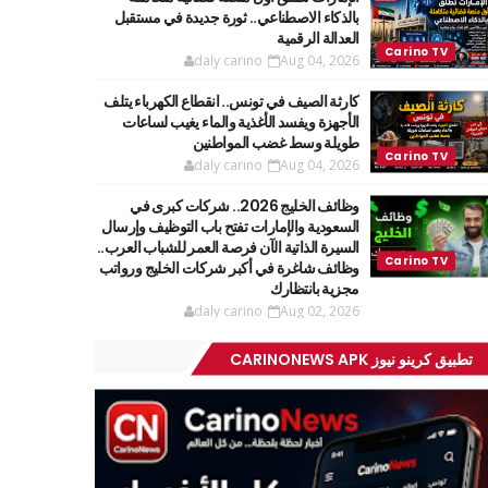
بالذكاء الاصطناعي.. ثورة جديدة في مستقبل
العدالة الرقمية
daly carino
Aug 04, 2026
كارثة الصيف في تونس.. انقطاع الكهرباء يتلف
الأجهزة ويفسد الأغذية والماء يغيب لساعات
طويلة وسط غضب المواطنين
daly carino
Aug 04, 2026
وظائف الخليج 2026.. شركات كبرى في
السعودية والإمارات تفتح باب التوظيف وإرسال
السيرة الذاتية الآن فرصة العمر للشباب العرب..
وظائف شاغرة في أكبر شركات الخليج ورواتب
مجزية بانتظارك
daly carino
Aug 02, 2026
تطبيق كرينو نيوز CARINONEWS APK