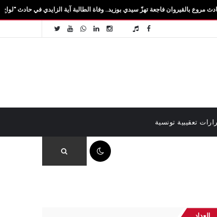
ن فاجعة تهزّ سيدي بوزيد.. وفاة الطالبة آية الزايدي في حادث "لواج" بالقيروان ومصرع 3 
ارات تعقيبية تونسية
05:54 م
العداد