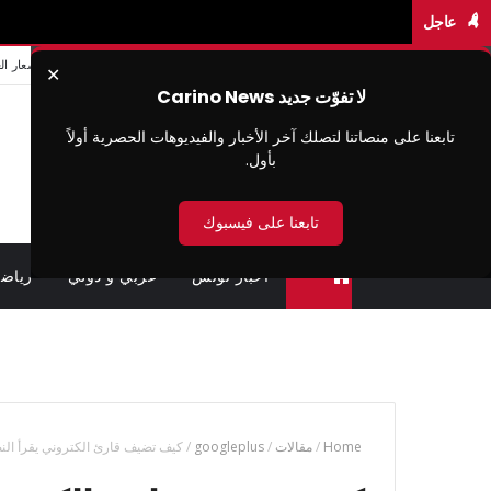
عاجل
اخبار تونس
من نحن
سيا سة الخصوصية
شروط الاستخدام
اتصل بنا
اسعار ال
✕
لا تفوّت جديد Carino News
تابعنا على منصاتنا لتصلك آخر الأخبار والفيديوهات الحصرية أولاً
بأول.
تابعنا على فيسبوك
اخبار تونس
عربي و دولي
رياض
متابعة القضايا عن بعد (وزارة العدل تونس)
Home
/
مقالات
/
googleplus
/
كيف تضيف قارئ الكتروني يقرأ النص