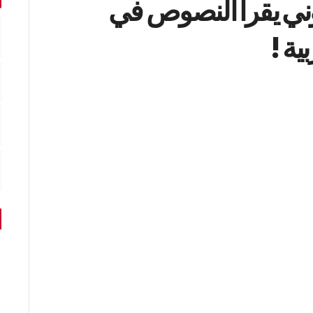
ني يقرأ النصوص في
ية !