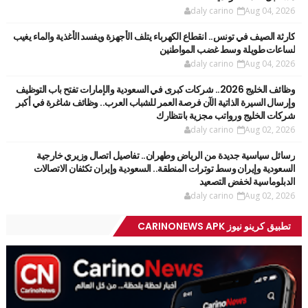
daly carino
Aug 04, 2026
كارثة الصيف في تونس.. انقطاع الكهرباء يتلف الأجهزة ويفسد الأغذية والماء يغيب
لساعات طويلة وسط غضب المواطنين
daly carino
Aug 04, 2026
وظائف الخليج 2026.. شركات كبرى في السعودية والإمارات تفتح باب التوظيف
وإرسال السيرة الذاتية الآن فرصة العمر للشباب العرب.. وظائف شاغرة في أكبر
شركات الخليج ورواتب مجزية بانتظارك
daly carino
Aug 02, 2026
رسائل سياسية جديدة من الرياض وطهران.. تفاصيل اتصال وزيري خارجية
السعودية وإيران وسط توترات المنطقة.. السعودية وإيران تكثفان الاتصالات
الدبلوماسية لخفض التصعيد
daly carino
Aug 02, 2026
تطبيق كرينو نيوز CARINONEWS APK