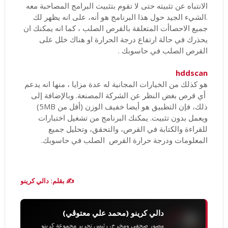
الانتباه عن تثبيته حتى لا تقوم بتثبيت البرامج المصاحبة معه
.الشيء الجيد حول هذا البرنامج هو أنه، على انه يظهر لك
جميع الاحصاأت المتعلقة بالقرص الصلب ، كما انه يمكنك ان
يحذرك في حالة ارتفاع درجة الحرارة او هناك خلل على
القرص الصلب في حاسوبك .
hddscan
هو كذلك من الخيارات المجانية له عدة مزايا ، منها انه يدعم
أي قرص بغض النظر عن الشركة المصنعة. وبالإضافة إلى
ذلك، فإن التطبيق هو أيضا خفيف الوزن (أقل من 5MB)
ويعمل بدون تثبيت. يمكنك البرنامج من تشغيل اختبارات
للقراءة والكتابة في القرص، والتحقق، وتحليل جميع
المعلومات ودرجة حرارة القرص الصلب في حاسوبك.
✍️ بقلم: دالي كرينو
دالي كرينو (محمد علي معتوڨي)
مصور صحفي ومخرج، رئيس تحرير مجموعة كرينو