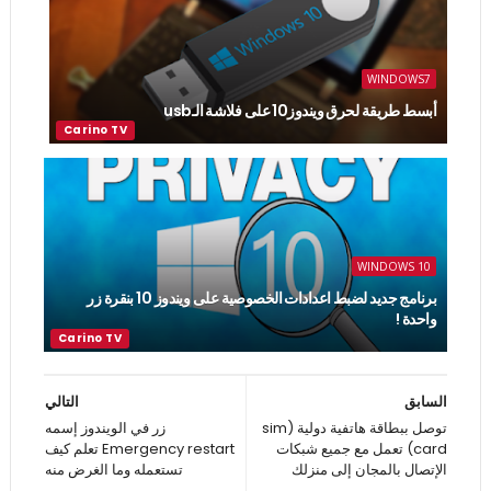
WINDOWS7
أبسط طريقة لحرق ويندوز10 على فلاشة الـusb
WINDOWS 10
برنامج جديد لضبط اعدادات الخصوصية على ويندوز 10 بنقرة زر
واحدة !
السابق
التالي
توصل ببطاقة هاتفية دولية (sim
زر في الويندوز إسمه
card) تعمل مع جميع شبكات
Emergency restart تعلم كيف
الإتصال بالمجان إلى منزلك
تستعمله وما الغرض منه