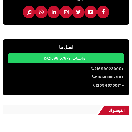
اتصل بنا
واتساب: 21698157879+
21699023000+
21658888794+
21654870071+
الفيسبوك