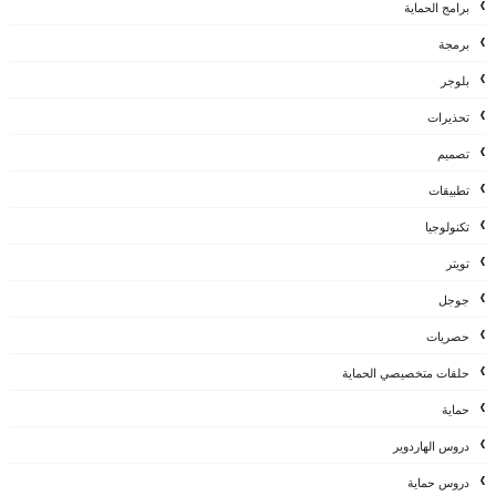
برامج الحماية
برمجة
بلوجر
تحذيرات
تصميم
تطبيقات
تكنولوجيا
تويتر
جوجل
حصريات
حلقات متخصيصي الحماية
حماية
دروس الهاردوير
دروس حماية