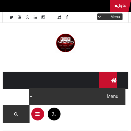
عاجل
10:43 ص