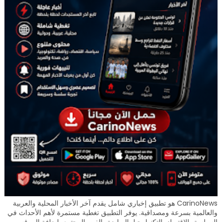
CarinoNews هو تطبيق إخباري شامل يقدم آخر الأخبار المحلية والعربية
والعالمية بسرعة ومصداقية. يوفر التطبيق تغطية مستمرة لأهم الأحداث في
السياسة، الاقتصاد، التكنولوجيا، الرياضة، الفن، المجتمع، إضافة إلى قسم