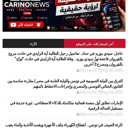
آخر المشاركات على الموقع
الأراء
عاجل: سيدي بوزيد في حداد.. تفاصيل رحيل الطالبة آية الزايدي في حادث مروع
بالقيروان فاجعة تهزّ سيدي بوزيد.. وفاة الطالبة آية الزايدي في حادث "لواج"
بالقيروان ومصرع 3 آخرين
daly carino
Aug 06, 2026
الفرق بين النيابة العمومية في تونس والنيابة العامة في مصر | مقارنة صادمة بين
القانون الجنائي التونسي والمصري وإجراءات الاحتفاظ بالمتهم
daly carino
Aug 04, 2026
الإمارات تطلق أول منصة قضائية متكاملة بالذكاء الاصطناعي.. ثورة جديدة في
مستقبل العدالة الرقمية
daly carino
Aug 04, 2026
كارثة الصيف في تونس.. انقطاع الكهرباء يتلف الأجهزة ويفسد الأغذية والماء يغيب