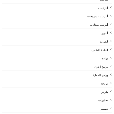
أنترنيت ،
أنترنيت ، شروحات
أنترنيت ،مقالات
أندرويد
اندرويد
انظمة التشغيل
برامج
برامج اخرى
برامج الحماية
برمجة
بلوجر
تحذيرات
تصميم