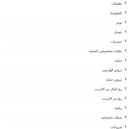
تطبيقات
تكنولوجيا
تويتر
جوجل
حصريات
حلقات متخصيصي الحماية
حماية
دروس الهاردوير
دروس حماية
ربح المال من الانترنت
ربح من الانترنت
رياضة
شبكات إجتماعية
شروحات