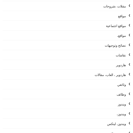
مقلات ،شروحات
مواقع
مواقع اجتماعية
مواقع،
نصائح وتوجيهات
نقاشات
هاردوير
هاردوير ، العاب، مقالات
وثائقي
وظائف
ويندوز
ويندوز،
ويندوز، لينكس