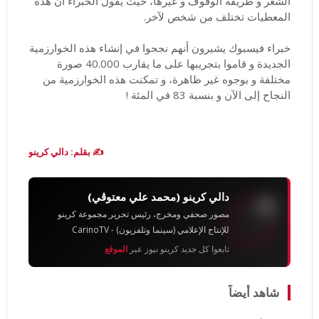
الشعر و طريقة الوقوف و غيرها، حيث يقول الخبراء أن هذه
المعطيات تختلف من شخص لآخر.
خبراء فيسبوك يشيرون أنهم نجحوا في إنشاء هذه الخوارزمية
الجديدة و قاموا بتجريبها على ما يقارب 40.000 صورة
مختلفة و بوجوه غير ظاهرة، و تمكنت هذه الخوارزمية من
النجاح إلى الآن و بنسبة 83 في المئة !
✍️ بقلم: دالي كرينو
دالي كرينو (محمد علي معتوڨي)
مصور صحفي ومخرج، رئيس تحرير مجموعة كرينو
للإنتاج الإعلامي (سينما وتلفزيون) - CarinoTV
تابعوا كل جديد كرينو نيوز عبر
الموقع
شاهد أيضاً