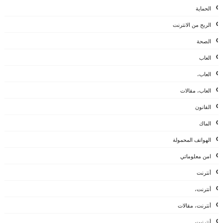
الحماية
الربح من الانترنت
الصحة
العاب
العاب،
العاب، مقالات
القانون
الماك
الهواتف المحمولة
امن معلوماتي
أنترنت
أنترنت،
أنترنت، مقالات
أنترنيت