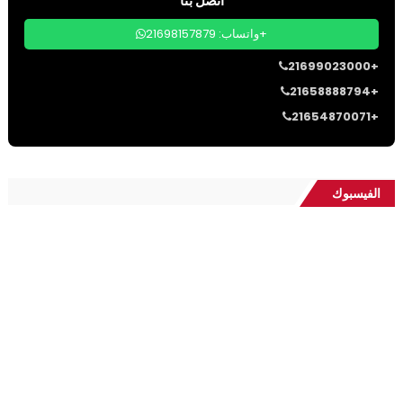
اتصل بنا
واتساب: 21698157879+
21699023000+
21658888794+
21654870071+
الفيسبوك