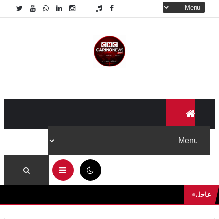
08:34 م
عاجل