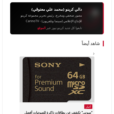
دالي كرينو (محمد علي معتوڨي)
مصور صحفي ومخرج، رئيس تحرير مجموعة كرينو
للإنتاج الإعلامي (سينما وتلفزيون) - CarinoTV
تابعوا كل جديد كرينو نيوز عبر
الموقع
شاهد أيضاً
أخبار
"سوني" تكشف عن بطاقات ذاكرة للصوتيات أفضل