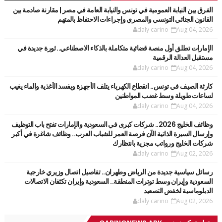
الفرق بين النيابة العمومية في تونس والنيابة العامة في مصر | مقارنة صادمة بين
القانون الجنائي التونسي والمصري وإجراءات الاحتفاظ بالمتهم
daly carino
Aug 04, 2026
الإمارات تطلق أول منصة قضائية متكاملة بالذكاء الاصطناعي.. ثورة جديدة في
مستقبل العدالة الرقمية
daly carino
Aug 04, 2026
كارثة الصيف في تونس.. انقطاع الكهرباء يتلف الأجهزة ويفسد الأغذية والماء يغيب
لساعات طويلة وسط غضب المواطنين
daly carino
Aug 04, 2026
وظائف الخليج 2026.. شركات كبرى في السعودية والإمارات تفتح باب التوظيف
وإرسال السيرة الذاتية الآن فرصة العمر للشباب العرب.. وظائف شاغرة في أكبر
شركات الخليج ورواتب مجزية بانتظارك
daly carino
Aug 02, 2026
رسائل سياسية جديدة من الرياض وطهران.. تفاصيل اتصال وزيري خارجية
السعودية وإيران وسط توترات المنطقة.. السعودية وإيران تكثفان الاتصالات
الدبلوماسية لخفض التصعيد
daly carino
Aug 02, 2026