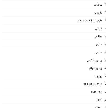
نقاشات
هاردوير
هاردوير ، العاب، مقالات
وثائقي
وظائف
ويندوز
ويندوز،
ويندوز، لينكس
ويندوز،مواقع
يوتيوب
AFTEREFFECTS
ANDROID
APP
APPLE