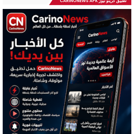
تطبيق كرينو نيوز CARINONEWS APK