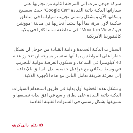
شركة جوجل مرت إلى المرحلة الثانية من تجاربها على
سياراتها الذكية ذاتية القيادة "Google Car" حيث سيصبح
بإمكانها الآن و بشكل رسمي تجريب سياراتها في مناطق
سكنية لأول مرة، بما أنها ستبدأ تجاربها في مدينة "موونتين
فيو / Mountain View" في مقاطعة سانتا كلارا في ولاية
كاليفورنيا الأمريكية.
السيارات الذكية الجديدة و ذاتية القيادة من جوجل لن تشكل
خطرا على المواطنين بما أنها ستسير بسرعة لن تتجاوز عتبة
40 كيلومترا في الساعة، و ستكون الفرصة مواتية للتجريب
في وسط سكاني مع عراقيل حقيقية بدل السابق بالإضافة
إلى معرفة طريقة تعامل الناس مع هذه الأجهزة الذكية.
و تشكل هذه الخطوة أول بداية في طريق استخدام السيارات
الذكية ذاتية القيادة على نطاق واسع في أفق بداية تصنيعها و
تسويقها بشكل رسمي في السنوات القليلة القادمة.
✍️ بقلم: دالي كرينو