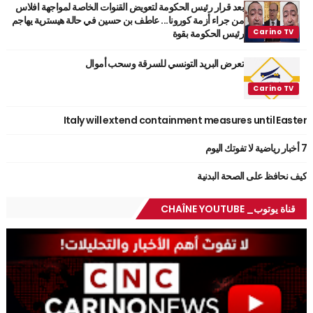
بعد قرار رئيس الحكومة لتعويض القنوات الخاصة لمواجهة افلاس
من جراء أزمة كورونا... عاطف بن حسين في حالة هيسترية يهاجم
رئيس الحكومة بقوة
تعرض البريد التونسي للسرقة وسحب أموال
Italy will extend containment measures until Easter
7 أخبار رياضية لا تفوتك اليوم
كيف نحافظ على الصحة البدنية
قناة يوتوب_ CHAÎNE YOUTUBE