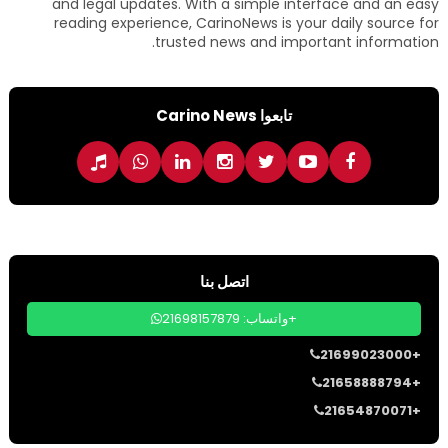
and legal updates. With a simple interface and an easy
reading experience, CarinoNews is your daily source for
trusted news and important information.
تابعوا Carino News
اتصل بنا
واتساب: 21698157879+
21699023000+
21658888794+
21654870071+