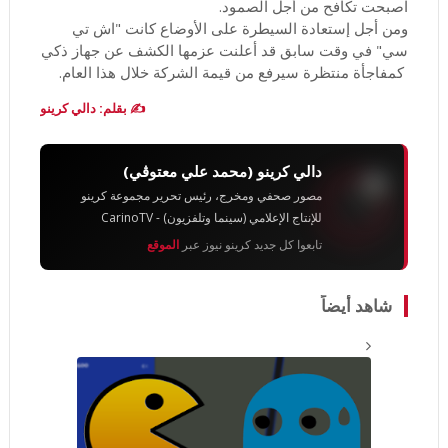
اصبحت تكافح من أجل الصمود.
ومن أجل إستعادة السيطرة على الأوضاع كانت "اش تي
سي" في وقت سابق قد أعلنت عزمها الكشف عن جهاز ذكي
كمفاجأة منتظرة سيرفع من قيمة الشركة خلال هذا العام.
✍️ بقلم: دالي كرينو
دالي كرينو (محمد علي معتوڨي)
مصور صحفي ومخرج، رئيس تحرير مجموعة كرينو
للإنتاج الإعلامي (سينما وتلفزيون) - CarinoTV
تابعوا كل جديد كرينو نيوز عبر
الموقع
شاهد أيضاً