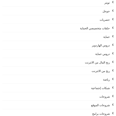
تويتر
جوجل
حصريات
حلقات متخصيصي الحماية
حماية
دروس الهاردوير
دروس حماية
ربح المال من الانترنت
ربح من الانترنت
رياضة
شبكات إجتماعية
شروحات
شروحات الموقع
شروحات برامج