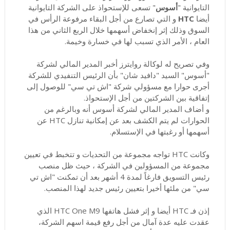
التايوانية "
أسوس
" تسعى للإستحواذ على الشركة التايوانية
أيضا
HTC
و التي تصارع من أجل البقاء مرفوعة الرأس في
السوق وذلك إثر إنخفاض أسهمها خلال الربع الثاني من هذا
العام ، الأمر الذي تسبب لها في خسارة وخيمة.
وفي تصريح له لوكالة روايترز أخبر المدير المالي لشركة
"أسوس" السيد "دافيد شان" بأن الرئيس التنفيدي للشركة
أجرى حوارا مع مسؤولي شركة "اش تي سي" للوصول إلى
إتفاقية بين الشركتين من أجل الإستحواذ.
و أضاف المدير المالي لشركة أسوس أنه وبالرغم من
الحوارات لم يتم الكشف بعد عن إمكانية تنازل HTC عن
أسهمها أو رغبتها في الإستسلام.
وكانت HTC تواجه مجموعة من التحديات و تتخبط في تعيين
مجموعة من المسؤولين في الشركة ، حيث ظل منصب
رئيس التسويق فارغاً لمدة 4 أشهر بعد أن تمكنت "اش تي
سي" من ملئها أخيرا بتعيين رئيس جديد لهذا المنصب.
إذن فـ HTC أيضا و إثر فشل هاتفها HTC One M9 الذي
عقدت عليه عدة آمال من أجل رفع قيمة اسهم الشركة،