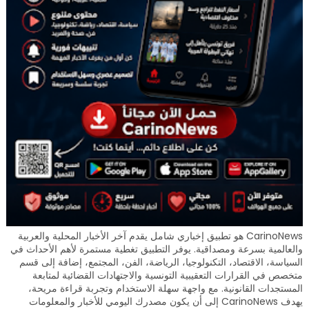
CarinoNews هو تطبيق إخباري شامل يقدم آخر الأخبار المحلية والعربية
والعالمية بسرعة ومصداقية. يوفر التطبيق تغطية مستمرة لأهم الأحداث في
السياسة، الاقتصاد، التكنولوجيا، الرياضة، الفن، المجتمع، إضافة إلى قسم
متخصص في القرارات التعقيبية التونسية والاجتهادات القضائية لمتابعة
المستجدات القانونية. مع واجهة سهلة الاستخدام وتجربة قراءة مريحة،
يهدف CarinoNews إلى أن يكون مصدرك اليومي للأخبار والمعلومات