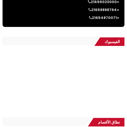
21699023000+
21658888794+
21654870071+
الفيسبوك
نطاق الأقصام