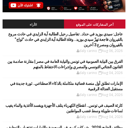
آخر المشاركات على الموقع
الأراء
عاجل: سيدي بوزيد في حداد.. تفاصيل رحيل الطالبة آية الزايدي في حادث مروع
بالقيروان فاجعة تهزّ سيدي بوزيد.. وفاة الطالبة آية الزايدي في حادث "لواج"
بالقيروان ومصرع 3 آخرين
daly carino
Aug 06, 2026
الفرق بين النيابة العمومية في تونس والنيابة العامة في مصر | مقارنة صادمة بين
القانون الجنائي التونسي والمصري وإجراءات الاحتفاظ بالمتهم
daly carino
Aug 04, 2026
الإمارات تطلق أول منصة قضائية متكاملة بالذكاء الاصطناعي.. ثورة جديدة في
مستقبل العدالة الرقمية
daly carino
Aug 04, 2026
كارثة الصيف في تونس.. انقطاع الكهرباء يتلف الأجهزة ويفسد الأغذية والماء يغيب
لساعات طويلة وسط غضب المواطنين
daly carino
Aug 04, 2026
وظائف الخليج 2026.. شركات كبرى في السعودية والإمارات تفتح باب التوظيف