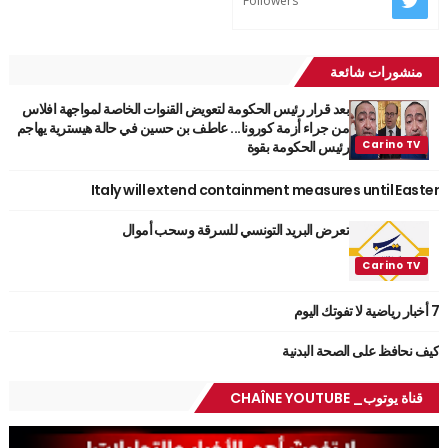
Followers
منشورات شائعة
بعد قرار رئيس الحكومة لتعويض القنوات الخاصة لمواجهة افلاس
من جراء أزمة كورونا... عاطف بن حسين في حالة هيسترية يهاجم
رئيس الحكومة بقوة
Italy will extend containment measures until Easter
تعرض البريد التونسي للسرقة وسحب أموال
7 أخبار رياضية لا تفوتك اليوم
كيف نحافظ على الصحة البدنية
قناة يوتوب_ CHAÎNE YOUTUBE