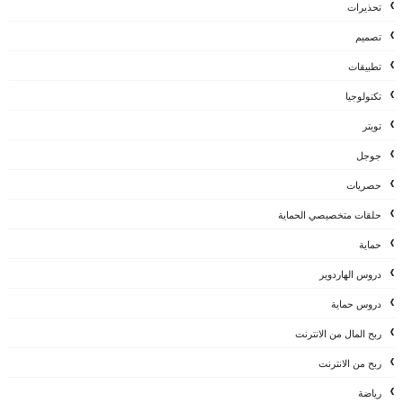
تحذيرات
تصميم
تطبيقات
تكنولوجيا
تويتر
جوجل
حصريات
حلقات متخصيصي الحماية
حماية
دروس الهاردوير
دروس حماية
ربح المال من الانترنت
ربح من الانترنت
رياضة