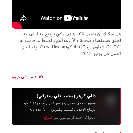
هل يمكنك أن تتخيل 400 هاتف ذكي توضع جنبا إلى جنب
لخلق فسيفساء ضخمة ؟ لأن هذا هو بالضبط ما قامت به
"HTC "بالتعاون مع Sohu IT وChina Unicom. وقد أنجز
العمل في يوليو 2013.
✍️ بقلم: دالي كرينو
دالي كرينو (محمد علي معتوڨي)
مصور صحفي ومخرج، رئيس تحرير مجموعة كرينو
للإنتاج الإعلامي (سينما وتلفزيون) - CarinoTV
تابعوا كل جديد كرينو نيوز عبر
الموقع