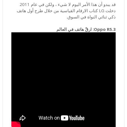
قد يبدو أن هذا الأمر اليوم لا شيء ، ولكن في عام 2011
دخلت LG كتاب الارقام القياسية من خلال طرح أول هاتف
ذكي ثنائي النواة في السوق.
3.Oppo R5: ارقّ هاتف في العالم