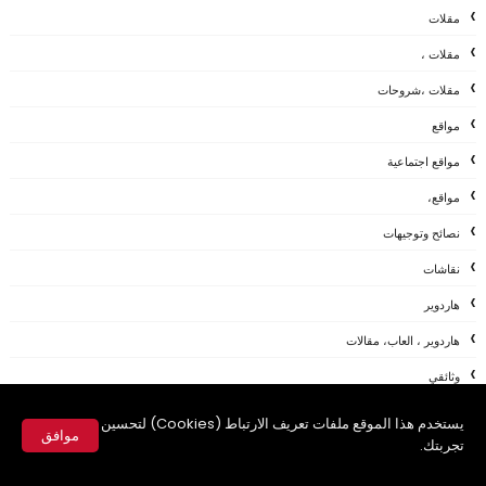
مقلات
مقلات ،
مقلات ،شروحات
مواقع
مواقع اجتماعية
مواقع،
نصائح وتوجيهات
نقاشات
هاردوير
هاردوير ، العاب، مقالات
وثائقي
وظائف
يستخدم هذا الموقع ملفات تعريف الارتباط (Cookies) لتحسين
موافق
تجربتك.
ويندوز
✕
ويندوز،