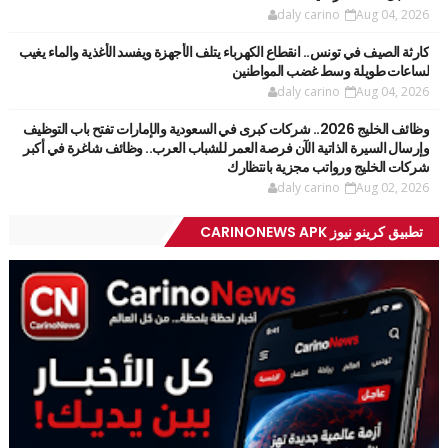
daly carino
Aug 04, 2026
كارثة الصيف في تونس.. انقطاع الكهرباء يتلف الأجهزة ويفسد الأغذية والماء يغيب
لساعات طويلة وسط غضب المواطنين
daly carino
Aug 04, 2026
وظائف الخليج 2026.. شركات كبرى في السعودية والإمارات تفتح باب التوظيف
وإرسال السيرة الذاتية الآن فرصة العمر للشباب العرب.. وظائف شاغرة في أكبر
شركات الخليج ورواتب مجزية بانتظارك
daly carino
Aug 02, 2026
تطبيق كرينو نيوز CARINONEWS APK