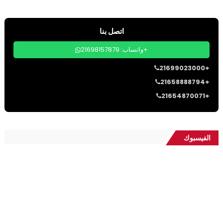
اتصل بنا
واتساب: 21698157879+
21699023000+
21658888794+
21654870071+
الفيسبوك