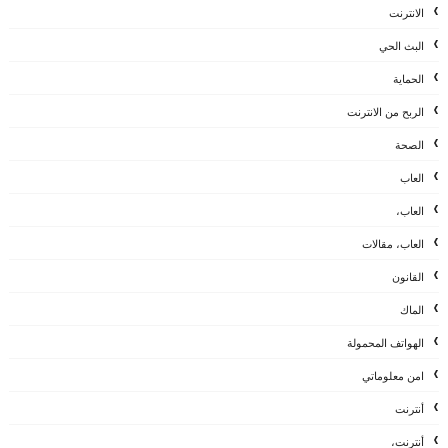
الانترنت
البث الحي
الحماية
الربح من الانترنت
الصحة
العاب
العاب،
العاب، مقالات
القانون
الماك
الهواتف المحمولة
امن معلوماتي
أنترنت
أنترنت،