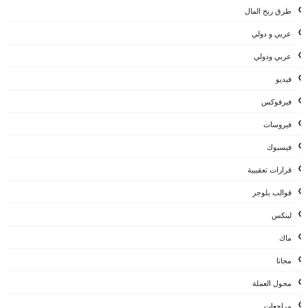
طرق ربح المال
عربي و دولي
عربي ودولي
فيديو
فيرفوكس
فيروسات
فيسبوك
قرارات تعقيبية
قوالب بلوجر
لينكس
ماك
مجانا
محول العملة
مراجعات