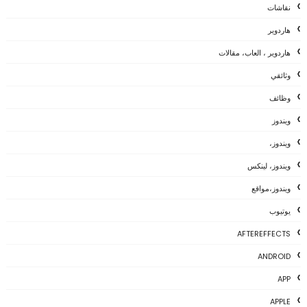
نقاشات
هاردوير
هاردوير ، العاب، مقالات
وثائقي
وظائف
ويندوز
ويندوز،
ويندوز، لينكس
ويندوز،مواقع
يوتيوب
AFTEREFFECTS
ANDROID
APP
APPLE