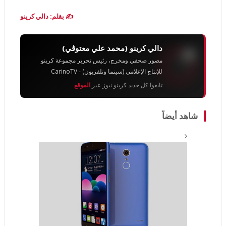
✍️ بقلم: دالي كرينو
دالي كرينو (محمد علي معتوڨي)
مصور صحفي ومخرج، رئيس تحرير مجموعة كرينو
للإنتاج الإعلامي (سينما وتلفزيون) - CarinoTV
تابعوا كل جديد كرينو نيوز عبر
الموقع
شاهد أيضاً