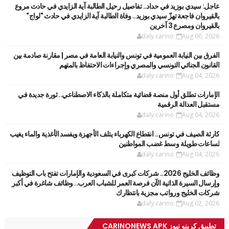
عاجل: سيدي بوزيد في حداد.. تفاصيل رحيل الطالبة آية الزايدي في حادث مروع
بالقيروان فاجعة تهزّ سيدي بوزيد.. وفاة الطالبة آية الزايدي في حادث "لواج"
بالقيروان ومصرع 3 آخرين
daly carino
Aug 06, 2026
الفرق بين النيابة العمومية في تونس والنيابة العامة في مصر | مقارنة صادمة بين
القانون الجنائي التونسي والمصري وإجراءات الاحتفاظ بالمتهم
daly carino
Aug 04, 2026
الإمارات تطلق أول منصة قضائية متكاملة بالذكاء الاصطناعي.. ثورة جديدة في
مستقبل العدالة الرقمية
daly carino
Aug 04, 2026
كارثة الصيف في تونس.. انقطاع الكهرباء يتلف الأجهزة ويفسد الأغذية والماء يغيب
لساعات طويلة وسط غضب المواطنين
daly carino
Aug 04, 2026
وظائف الخليج 2026.. شركات كبرى في السعودية والإمارات تفتح باب التوظيف
وإرسال السيرة الذاتية الآن فرصة العمر للشباب العرب.. وظائف شاغرة في أكبر
شركات الخليج ورواتب مجزية بانتظارك
daly carino
Aug 02, 2026
تطبيق كرينو نيوز CARINONEWS APK