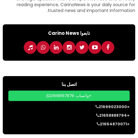
reading experience, CarinoNews is your daily source for
trusted news and important information.
تابعوا Carino News
اتصل بنا
واتساب: 21698157879+
21699023000+
21658888794+
21654870071+