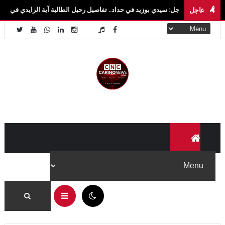
عاجل
عاجل: سيدي بوزيد في حداد.. تفاصيل رحيل الطالبة آية الزايدي في حادث مروع بالقيروان ف
05:42 م