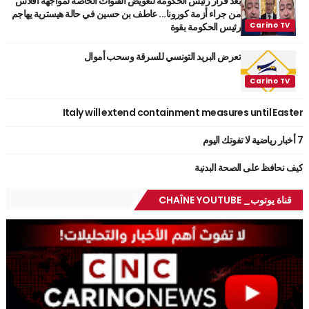
بعد قرار رئيس الحكومة لتعويض القنوات الخاصة لمواجهة افلاس
من جراء أزمة كورونا... عاطف بن حسين في حالة هيسترية يهاجم
رئيس الحكومة بقوة
تعرض البريد التونسي للسرقة وسحب أموال
Italy will extend containment measures until Easter
7 أخبار رياضية لا تفوتك اليوم
كيف نحافظ على الصحة البدنية
قناة يوتوب_ CHAÎNE YOUTUBE