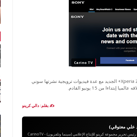
Carino TV
وسبق أن كشفت سوني عن مواصفات هاتف سوني Xperia Z3+ الجديد مع عدة فيديوات ترويجية نشرتها سوني
 إبتداءا من 15 يونيو القادم.
✍️ بقلم: دالي كرينو
 علي معتوڨي)
تحرير مجموعة كرينو للإنتاج الإعلامي (سينما وتلفزيون) - CarinoTV