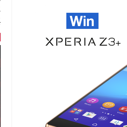
r
7 أخبا
ك