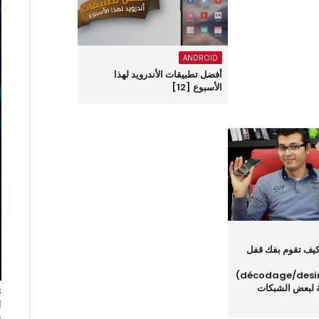
ANDROID
أفضل تطبيقات الأندرويد لهذا
الأسبوع ‏[12]
لقة 995 : كيف تقوم بفك قفل
(décodage/desimlockage)
عة لبعض الشبكات
ا
ت