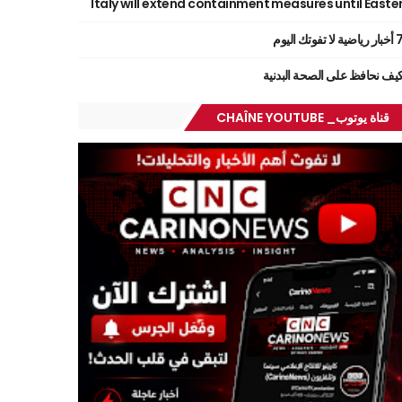
Italy will extend containment measures until Easte
ر رياضية لا تفوتك اليوم
يف نحافظ على الصحة البدنية
قناة يوتوب_ CHAÎNE YOUTUBE