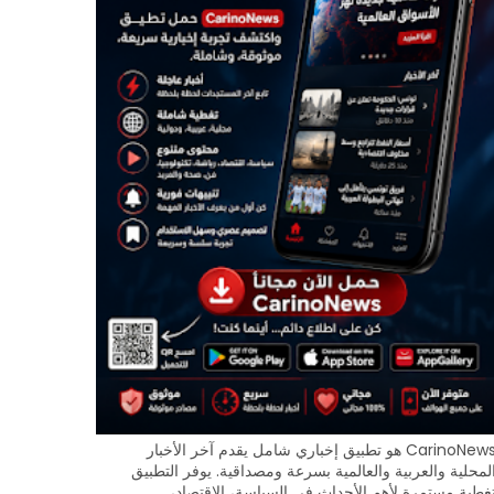
CarinoNews هو تطبيق إخباري شامل يقدم آخر الأخبار
لمحلية والعربية والعالمية بسرعة ومصداقية. يوفر التطبيق
غطية مستمرة لأهم الأحداث في السياسة، الاقتصاد،