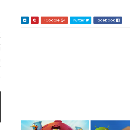
ا
ف
ا
Google+
Twitter
Facebook
e
y
,
d
f
a
,
s
.