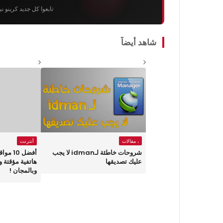
تابعوا كل جديد كرينو ن
شاهد أيضاً
، مقالات
أنترنت
شروحات خاطئة لـidman لا يجب
أفضل 0
عليك تصديقها
هاتفية مؤقتة 
وبالمجان !