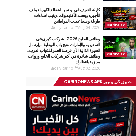
كارثة الصيف في تونس.. انقطاع الكهرباء يتلف
الأجهزة ويفسد الأغذية والماء يغيب لساعات
طويلة وسط غضب المواطنين
daly carino
Aug 04, 2026
وظائف الخليج 2026.. شركات كبرى في
السعودية والإمارات تفتح باب التوظيف وإرسال
السيرة الذاتية الآن فرصة العمر للشباب العرب..
وظائف شاغرة في أكبر شركات الخليج ورواتب
مجزية بانتظارك
daly carino
Aug 02, 2026
تطبيق كرينو نيوز CARINONEWS APK