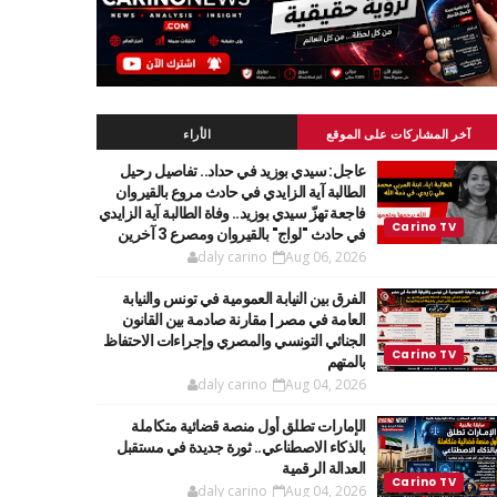
آخر المشاركات على الموقع
الأراء
عاجل: سيدي بوزيد في حداد.. تفاصيل رحيل
الطالبة آية الزايدي في حادث مروع بالقيروان
فاجعة تهزّ سيدي بوزيد.. وفاة الطالبة آية الزايدي
في حادث "لواج" بالقيروان ومصرع 3 آخرين
daly carino
Aug 06, 2026
الفرق بين النيابة العمومية في تونس والنيابة
العامة في مصر | مقارنة صادمة بين القانون
الجنائي التونسي والمصري وإجراءات الاحتفاظ
بالمتهم
daly carino
Aug 04, 2026
الإمارات تطلق أول منصة قضائية متكاملة
بالذكاء الاصطناعي.. ثورة جديدة في مستقبل
العدالة الرقمية
daly carino
Aug 04, 2026