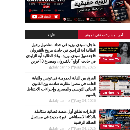
آخر المشاركات على الموقع
الأراء
عاجل: سيدي بوزيد في حداد.. تفاصيل رحيل
الطالبة آية الزايدي في حادث مروع بالقيروان
فاجعة تهزّ سيدي بوزيد.. وفاة الطالبة آية الزايدي
في حادث "لواج" بالقيروان ومصرع 3 آخرين
daly carino
Aug 06, 2026
الفرق بين النيابة العمومية في تونس والنيابة
العامة في مصر | مقارنة صادمة بين القانون
الجنائي التونسي والمصري وإجراءات الاحتفاظ
بالمتهم
daly carino
Aug 04, 2026
الإمارات تطلق أول منصة قضائية متكاملة
بالذكاء الاصطناعي.. ثورة جديدة في مستقبل
العدالة الرقمية
daly carino
Aug 04, 2026