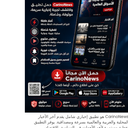
CarinoNews هو تطبيق إخباري شامل يقدم آخر الأخبار
لمحلية والعربية والعالمية بسرعة ومصداقية. يوفر التطبيق
غطية مستمرة لأهم الأحداث في السياسة، الاقتصاد،