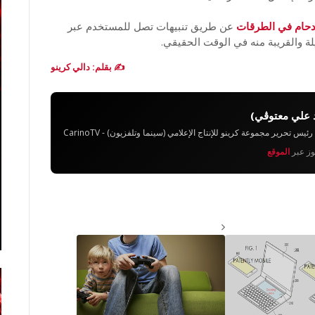
زدحام في الطرقات
عن طريق تنبيهات تصل للمستخدم عبر
 والقريبة منه في الوقت الحقيقي.
✍️ بقلم: دالي كرينو
 علي معتوڨي)
تحرير مجموعة كرينو للإنتاج الإعلامي (سينما وتلفزيون) - CarinoTV
يوز عبر
الموقع