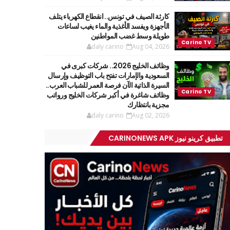
كارثة الصيف في تونس.. انقطاع الكهرباء يتلف
الأجهزة ويفسد الأغذية والماء يغيب لساعات
طويلة وسط غضب المواطنين
daly carino
Aug 04, 2026
وظائف الخليج 2026.. شركات كبرى في
السعودية والإمارات تفتح باب التوظيف وإرسال
السيرة الذاتية الآن فرصة العمر للشباب العرب..
وظائف شاغرة في أكبر شركات الخليج ورواتب
مجزية بانتظارك
daly carino
Aug 02, 2026
تطبيق كرينو نيوز CARINONEWS APK