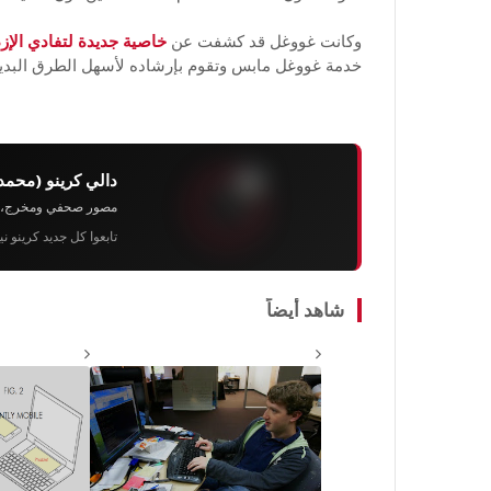
وكانت غووغل قد كشفت عن
خاصية جديدة لتفادي الإ
خدمة غووغل مابس وتقوم بإرشاده لأسهل الطرق البديلة
دالي كرينو (محمد
مصور صحفي ومخرج، رئيس 
تابعوا كل جديد كرينو ن
شاهد أيضاً