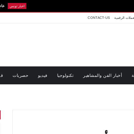
عاجل: سيدي بوز
اخبار تونس
عملات الرقمية
CONTACT-US
ة
أخبار الفن والمشاهير
تكنولوجيا
فيديو
حصريات
قر