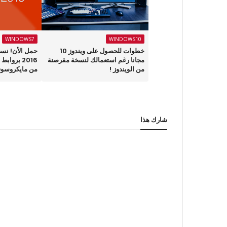
WINDOWS7
WINDOWS10
خطوات للحصول على ويندوز 10
حمل الأن! نس
مجانا رغم استعمالك لنسخة مقرصنة
2016 بروا
من الويندوز !
من مايكروسو
شارك هذا