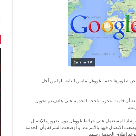
7 أخبا
ك
Carino TV
ن تطويرها خدمة غووغل مابس التابعة لها من أجل
عد أن قامت بتجربة ناجحة للخدمة على هاتف تم تحويل
رنت.
عا سوف تكون الخدمة تحمل إشارة تتبع الـ GPS لإرشاد المستعمل على خرائط غووغل دون ضرورة الإتصال
كن يصعب الإتصال فيها بالأنترنت، و أوضحت الشركة بأن الخدمة
عد إطلاق الخدمة رسميا.