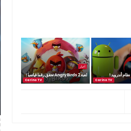
أخبار
ظام أندرويد !
لعبة Angry Birds 2 تحقق رقما قياسيا !
ا
ت