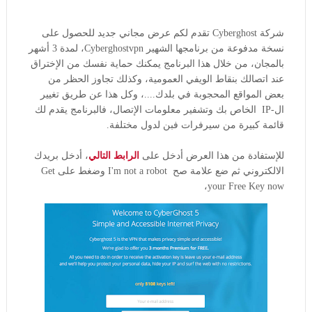
شركة Cyberghost تقدم لكم عرض مجاني جديد للحصول على
نسخة مدفوعة من برنامجها الشهير Cyberghostvpn، لمدة 3 أشهر
بالمجان، من خلال هذا البرنامج يمكنك حماية نفسك من الإختراق
عند اتصالك
بنقاط
الويفي العمومية، وكذلك تجاوز الحظر من
بعض المواقع المحجوبة في بلدك....، وكل هذا عن طريق تغيير
ال-IP الخاص بك وتشفير معلومات الإتصال، فالبرنامج يقدم لك
قائمة كبيرة من سيرفرات فبن لدول مختلفة.
للإستفادة من هذا العرض أدخل على
الرابط التالي
، أدخل بريدك
الالكتروني ثم ضع علامة صح I'm not a robot وضغط على Get
your Free Key now،