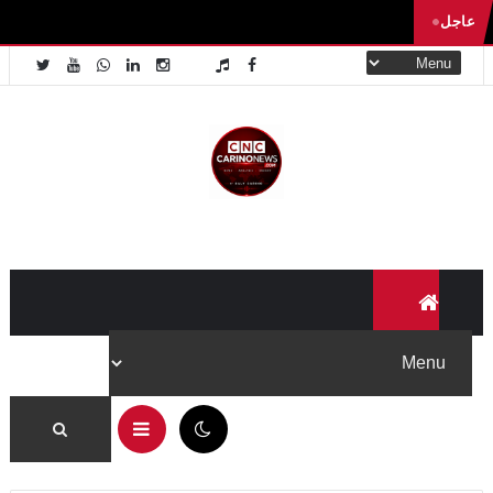
عاجل
05:23 ص