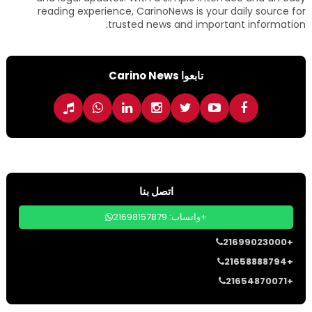
reading experience, CarinoNews is your daily source for
trusted news and important information.
تابعوا Carino News
اتصل بنا
واتساب: 21698157879+
21699023000+
21658888794+
21654870071+