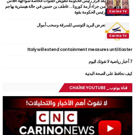
بعد قرار رئيس الحكومة لتعويض القنوات الخاصة لمواجهة افلاس
من جراء أزمة كورونا... عاطف بن حسين في حالة هيسترية يهاجم
رئيس الحكومة بقوة
تعرض البريد التونسي للسرقة وسحب أموال
Italy will extend containment measures until Easter
7 أخبار رياضية لا تفوتك اليوم
كيف نحافظ على الصحة البدنية
قناة يوتوب_ CHAÎNE YOUTUBE