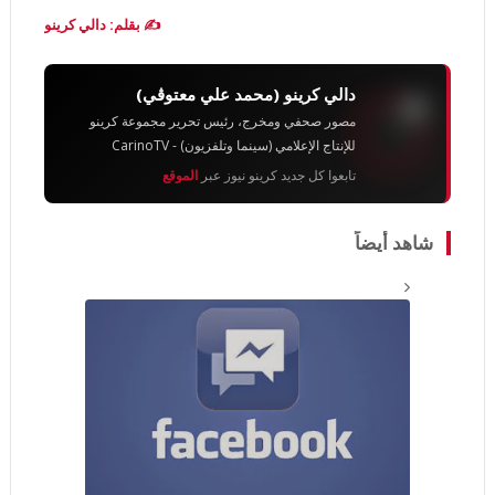
✍️ بقلم: دالي كرينو
دالي كرينو (محمد علي معتوڨي)
مصور صحفي ومخرج، رئيس تحرير مجموعة كرينو
للإنتاج الإعلامي (سينما وتلفزيون) - CarinoTV
تابعوا كل جديد كرينو نيوز عبر
الموقع
شاهد أيضاً