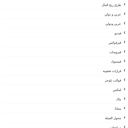
طرق ربح المال
عربي و دولي
عربي ودولي
فيديو
فيرفوكس
فيروسات
فيسبوك
قرارات تعقيبية
قوالب بلوجر
لينكس
ماك
مجانا
محول العملة
مراجعات