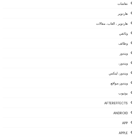
نقاشات
هاردوير
هاردوير ، العاب، مقالات
وثائقي
وظائف
ويندوز
ويندوز،
ويندوز، لينكس
ويندوز،مواقع
يوتيوب
AFTEREFFECTS
ANDROID
APP
APPLE