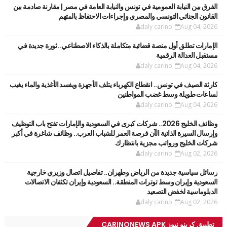
الفرق بين النيابة العمومية في تونس والنيابة العامة في مصر | مقارنة صادمة بين
القانون الجنائي التونسي والمصري وإجراءات الاحتفاظ بالمتهم
daly carino
Aug 04, 2026
الإمارات تطلق أول منصة قضائية متكاملة بالذكاء الاصطناعي.. ثورة جديدة في
مستقبل العدالة الرقمية
daly carino
Aug 04, 2026
كارثة الصيف في تونس.. انقطاع الكهرباء يتلف الأجهزة ويفسد الأغذية والماء يغيب
لساعات طويلة وسط غضب المواطنين
daly carino
Aug 04, 2026
وظائف الخليج 2026.. شركات كبرى في السعودية والإمارات تفتح باب التوظيف
وإرسال السيرة الذاتية الآن فرصة العمر للشباب العرب.. وظائف شاغرة في أكبر
شركات الخليج ورواتب مجزية بانتظارك
daly carino
Aug 02, 2026
رسائل سياسية جديدة من الرياض وطهران.. تفاصيل اتصال وزيري خارجية
السعودية وإيران وسط توترات المنطقة.. السعودية وإيران تكثفان الاتصالات
الدبلوماسية لخفض التصعيد
daly carino
Aug 02, 2026
تطبيق كرينو نيوز CARINONEWS APK