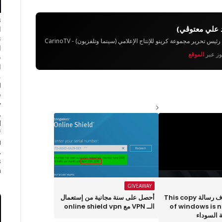
 علي معتوڨي)
ا
ت
تحرير مجموعة كرينو للإنتاج الإعلامي (سينما وتلفزيون) - CarinoTV
ا
يوز عبر
الموقع
ف
ا
e
y
,
d
f
a
,
s
.
GIVEAWAY
كيف تقوم بحذف رسالة This copy
أحصل على سنة مجانية من إستعمال
of windows is 
الــ VPN مع online shield vpn
 السوداء