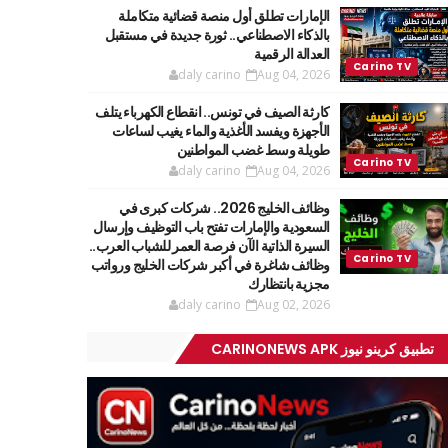
الإمارات تطلق أول منصة قضائية متكاملة
بالذكاء الاصطناعي.. ثورة جديدة في مستقبل
العدالة الرقمية
daly carino
Aug 04, 2026
كارثة الصيف في تونس.. انقطاع الكهرباء يتلف
الأجهزة ويفسد الأغذية والماء يغيب لساعات
طويلة وسط غضب المواطنين
daly carino
Aug 04, 2026
وظائف الخليج 2026.. شركات كبرى في
السعودية والإمارات تفتح باب التوظيف وإرسال
السيرة الذاتية الآن فرصة العمر للشباب العرب..
وظائف شاغرة في أكبر شركات الخليج ورواتب
مجزية بانتظارك
daly carino
Aug 02, 2026
تطبيق كرينو نيوز CARINONEWS APK