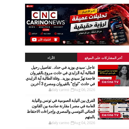
آخر المشاركات على الموقع
الأراء
عاجل: سيدي بوزيد في حداد.. تفاصيل رحيل
الطالبة آية الزايدي في حادث مروع بالقيروان
فاجعة تهزّ سيدي بوزيد.. وفاة الطالبة آية الزايدي
في حادث "لواج" بالقيروان ومصرع 3 آخرين
daly carino
Aug 06, 2026
الفرق بين النيابة العمومية في تونس والنيابة
العامة في مصر | مقارنة صادمة بين القانون
الجنائي التونسي والمصري وإجراءات الاحتفاظ
بالمتهم
daly carino
Aug 04, 2026