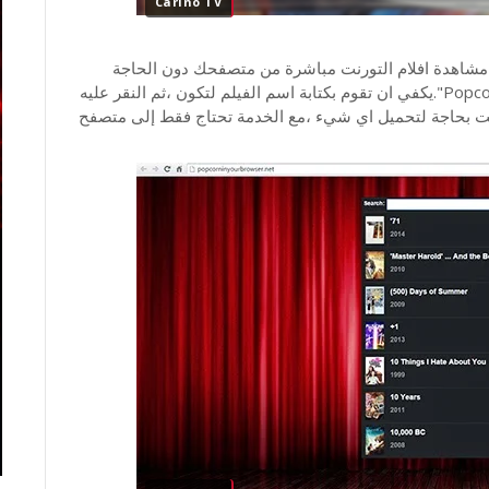
Carino TV
يدة تمكنك من مشاهدة افلام التورنت مباشرة من متصفحك دون الحاجة
لتحميلها، الخدمة تعمل بنفس طريقة برنامج "Popcorn Time".يكفي ان تقوم بكتابة اسم الفيلم لتكون ،ثم النقر عليه
صفحك .بالتأكيد لست بحاجة لتحميل اي شيء ،مع الخدمة تحتاج فقط إلى متصفح