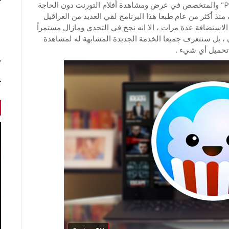
r
ربما سمعت عن البرنامج المثير للجدل "Popcorn Time" والمتخصص في عرض ومشاهدة أفلام التورنت دون الحاجة
منذ أكثر من عام.طبعا هذا البرنامج لقي العديد من العراقيل
استضافة عدة مرات ، الا انه نجح في التحدي ومازال مستمراً
لآن ، بل سنتعرف جميعا الخدمة الجديدة المشابهة له لمشاهدة
 تحميل أي شيء .
7 أخبا
ك