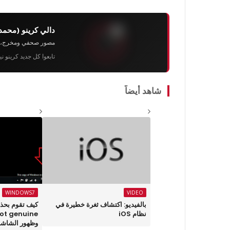
دالي كرينو (محمد
مصور صحفي ومخرج، رئيس 
تابعوا كل جديد كرينو ن
شاهد أيضاً
WINDOWS7
VIDEO
بالفيديو: اكتشاف ثغرة خطيرة في
نظام iOS
not genuine
وظهور الشاشة