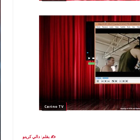
Carino TV
✍️ بقلم: دالي كرينو