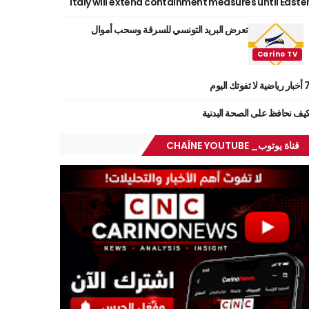
Italy will extend containment measures until Easte
تعرض البريد التونسي للسرقة وسحب أموال
ر رياضية لا تفوتك اليوم
يف نحافظ على الصحة البدنية
قناة يوتوب_ CHAÎNE YOUTUBE