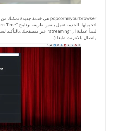
popcorninyourbrowser هي خدمة جد
ليبدأ عملية ال"streaming" عبر مت
واتصال بالانترنت طبعا :)