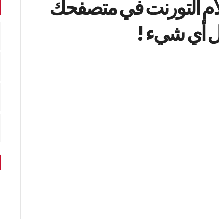
لام التورنت في متصفحك
ل أي شيء !