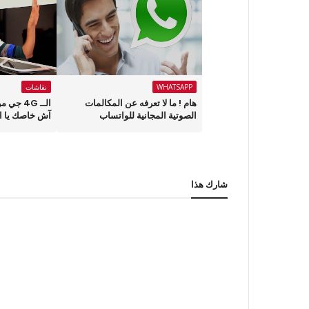
WHATSAPP
نقاشات
هام ! ما لا تعرفه عن المكالمات
الــ 4G 
الصوتية المجانية للواتساب
آش خاصك يا الع
شارك هذا