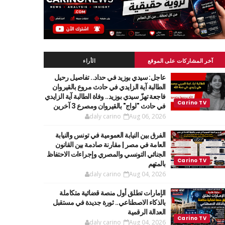
آخر المشاركات على الموقع
الأراء
عاجل: سيدي بوزيد في حداد.. تفاصيل رحيل
الطالبة آية الزايدي في حادث مروع بالقيروان
فاجعة تهزّ سيدي بوزيد.. وفاة الطالبة آية الزايدي
في حادث "لواج" بالقيروان ومصرع 3 آخرين
daly carino
Aug 06, 2026
الفرق بين النيابة العمومية في تونس والنيابة
العامة في مصر | مقارنة صادمة بين القانون
الجنائي التونسي والمصري وإجراءات الاحتفاظ
بالمتهم
daly carino
Aug 04, 2026
الإمارات تطلق أول منصة قضائية متكاملة
بالذكاء الاصطناعي.. ثورة جديدة في مستقبل
العدالة الرقمية
daly carino
Aug 04, 2026