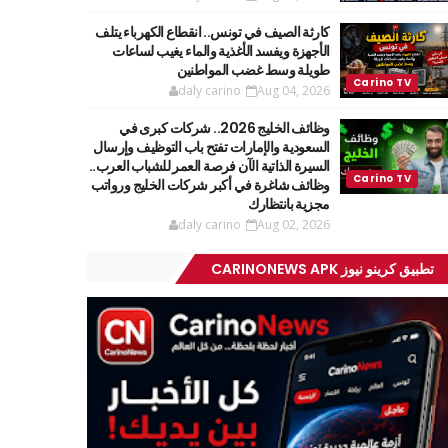
كارثة الصيف في تونس.. انقطاع الكهرباء يتلف
الأجهزة ويفسد الأغذية والماء يغيب لساعات
طويلة وسط غضب المواطنين
daly carino
Aug 04, 2026
وظائف الخليج 2026.. شركات كبرى في
السعودية والإمارات تفتح باب التوظيف وإرسال
السيرة الذاتية الآن فرصة العمر للشباب العرب..
وظائف شاغرة في أكبر شركات الخليج ورواتب
مجزية بانتظارك
daly carino
Aug 02, 2026
تطبيق كرينو نيوز CARINONEWS APK