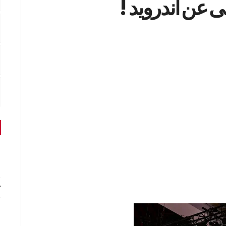
 عن أندرويد !
r