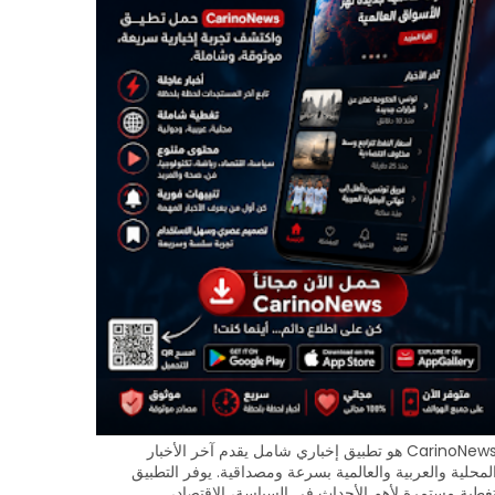
CarinoNews هو تطبيق إخباري شامل يقدم آخر الأخبار
لمحلية والعربية والعالمية بسرعة ومصداقية. يوفر التطبيق
غطية مستمرة لأهم الأحداث في السياسة، الاقتصاد،