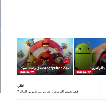
أخبار
ظام أندرويد !
لعبة Angry Birds 2 تحقق رقما قياسيا !
التالي
كيف تُضيف القاموس العربي إلى قاموس الماك ؟
ا
ت