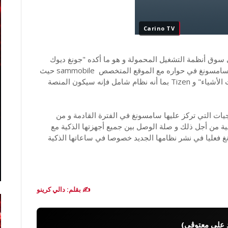
Carino TV
 أن سامسونغ تعتزم فعلا فرض نظامها Tizen في سوق أنظمة التشغيل المحمولة و هو ما أكده "جونغ ديوك
تشوي" نائب المدير التنفيذي للشركة الكورية الجنوبية سامسونغ في حواره مع الموقع المتخصص sammobile حيث
أشار إلى أن سامسونغ تحضر للتواجد في مجال "إنترنت الأشياء" و Tizen بما أنه نظام شامل فإنه سيكون المنصة
جيات التي تركز عليها سامسونغ في الفترة القادمة و من
ية الجنوبية من أجل ذلك و صلة الوصل بين جميع أجهزتها الذكية مع
2020، و قد بدأت سامسونغ فعليا في نشر نظامها الجديد خصوصا في ساعاتها الذكية
✍️ بقلم: دالي كرينو
 علي معتوڨي)