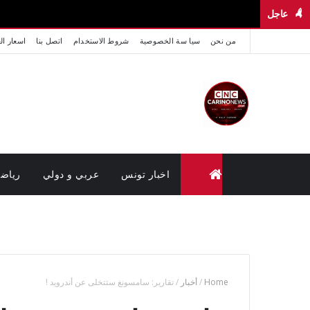
عاجل
من نحن
سيا سة الخصوصية
شروط الاستخدام
اتصل بنا
اسعار ال
اخبار تونس
عربي و دولي
رياض
متابعة القضايا عن بعد (وزارة العدل تونس)
Home
/
أخبار
/
تقارير: سامسونغ ستتخلى عن أندرويد !