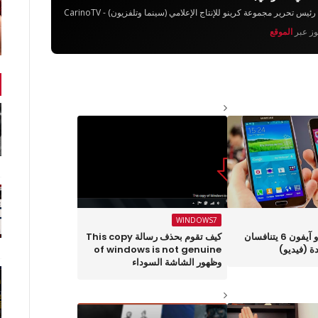
تحرير مجموعة كرينو للإنتاج الإعلامي (سينما وتلفزيون) - CarinoTV
يوز عبر
الموقع
WINDOWS7
Galaxy S6 و آيفون 6 يتنافسان
كيف تقوم بحذف رسالة This copy
ة (فيديو)
of windows is not genuine
وظهور الشاشة السوداء