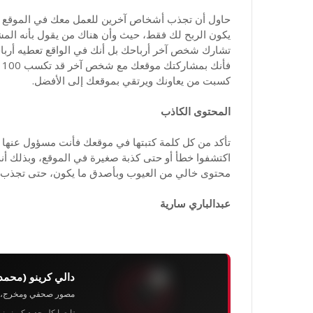
حاول أن تجذب أشخاص آخرين للعمل معك في الموقع ف
يكون الربح لك فقط، حيث وأن هناك من يقول بأنه الم
ف
كسبت من يعاونك ويرتقي بموقعك إلى الأفضل.
المحتوى الكاذب
تأكد من كل كلمة كتبتها في موقعك فأنت مسؤول عنها أم
اكتشفوا خطأ أو حتى كذبة صغيرة في الموقع، وبذلك 
محتوى خالي من العيوب وبأصدق ما يكون، حتى تجذب ال
عبدالباري سارية
دالي كرينو (محمد
مصور صحفي ومخرج، رئيس 
تابعوا كل جديد كرينو ن