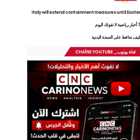
Italy will extend containment measures until Easte
ر رياضية لا تفوتك اليوم
يف نحافظ على الصحة البدنية
قناة يوتوب_ CHAÎNE YOUTUBE