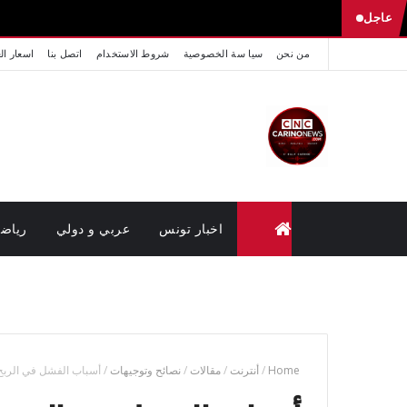
عاجل
من نحن
سيا سة الخصوصية
شروط الاستخدام
اتصل بنا
اسعار ال
اخبار تونس
عربي و دولي
رياض
متابعة القضايا عن بعد (وزارة العدل تونس)
Home
/
أنترنت
/
مقالات
/
نصائح وتوجيهات
/
أسباب الفشل في الربح م