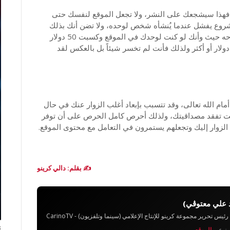
هذا سيشجعك على النشر، ولا تجعل الموقع لنفسك حتى
شروع يفشل عندما يُنشأه شخص لوحده، ولا تضن أنك بذلك
تشارك شخص آخر أرباحك بل أنك في الواقع تعطيه أرباحه حيث وأنك لو كنت لوحدك في الموقع وكسبت 50 دولار
أنك بمشاركتك موقعك مع شخص آخر قد تكسب 100 دولار أو أكثر ولذلك فأنت لم تخسر شيئاً بل بالعكس لقد
ام الله تعالى، وقد تتسبب بإبعاد أغلب الزوار عنك في حال
أنت تفقد مصداقيتك، ولذلك أحرص كامل الحرص على أن توفر
زوار إليك وتجعلهم يستمرون في التعامل مع محتوى الموقع.
✍️ بقلم: دالي كرينو
 علي معتوڨي)
تحرير مجموعة كرينو للإنتاج الإعلامي (سينما وتلفزيون) - CarinoTV
يوز عبر
الموقع