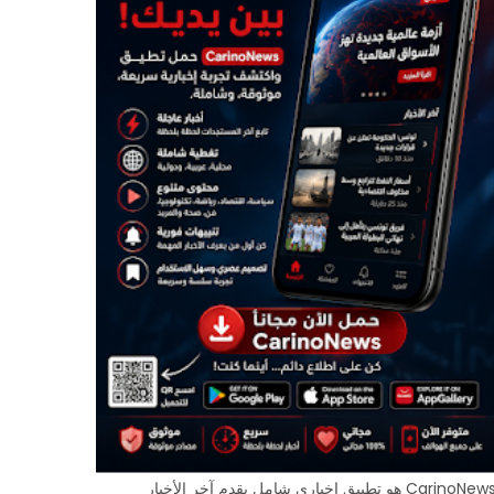
CarinoNews هو تطبيق إخباري شامل يقدم آخر الأخبار