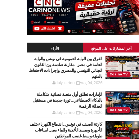
آخر المشاركات على الموقع
الأراء
الفرق بين النيابة العمومية في تونس والنيابة
العامة في مصر | مقارنة صادمة بين القانون
الجنائي التونسي والمصري وإجراءات الاحتفاظ
بالمتهم
daly carino
Aug 04, 2026
الإمارات تطلق أول منصة قضائية متكاملة
بالذكاء الاصطناعي.. ثورة جديدة في مستقبل
العدالة الرقمية
daly carino
Aug 04, 2026
كارثة الصيف في تونس.. انقطاع الكهرباء يتلف
الأجهزة ويفسد الأغذية والماء يغيب لساعات
طويلة وسط غضب المواطنين