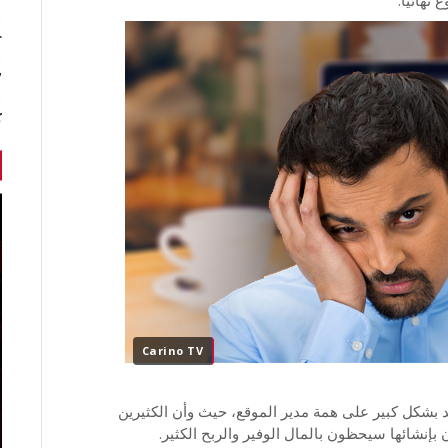
هائياً.
r
7 أخبا
ك
Carino TV
د بشكل كبير على همة مدير الموقع، حيث وأن الكثيرين
بإنشائها سيحظون بالمال الوفير والربح الكثير.