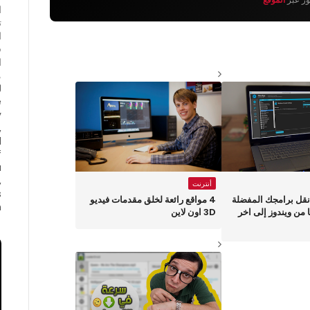
ا
ت
ا
ف
ا
e
y
,
d
f
a
,
أنترنت
s
CloneA :نقل برامجك المفضلة
4 مواقع رائعة لخلق مقدمات فيديو
.
 من ويندوز إلى اخر
3D اون لاين