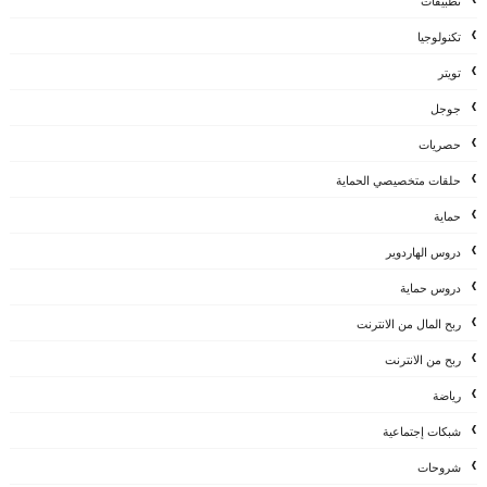
تطبيقات
تكنولوجيا
تويتر
جوجل
حصريات
حلقات متخصيصي الحماية
حماية
دروس الهاردوير
دروس حماية
ربح المال من الانترنت
ربح من الانترنت
رياضة
شبكات إجتماعية
شروحات