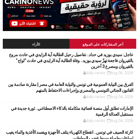
آخر المشاركات على الموقع
الأراء
عاجل: سيدي بوزيد في حداد.. تفاصيل رحيل الطالبة آية الزايدي في حادث مروع
بالقيروان فاجعة تهزّ سيدي بوزيد.. وفاة الطالبة آية الزايدي في حادث "لواج"
بالقيروان ومصرع 3 آخرين
daly carino
Aug 06, 2026
الفرق بين النيابة العمومية في تونس والنيابة العامة في مصر | مقارنة صادمة بين
القانون الجنائي التونسي والمصري وإجراءات الاحتفاظ بالمتهم
daly carino
Aug 04, 2026
الإمارات تطلق أول منصة قضائية متكاملة بالذكاء الاصطناعي.. ثورة جديدة في
مستقبل العدالة الرقمية
daly carino
Aug 04, 2026
كارثة الصيف في تونس.. انقطاع الكهرباء يتلف الأجهزة ويفسد الأغذية والماء يغيب
لساعات طويلة وسط غضب المواطنين