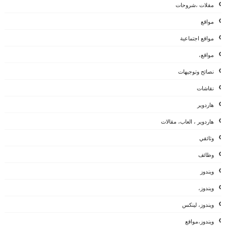
مقلات ،شروحات
مواقع
مواقع اجتماعية
مواقع،
نصائح وتوجيهات
نقاشات
هاردوير
هاردوير ، العاب، مقالات
وثائقي
وظائف
ويندوز
ويندوز،
ويندوز، لينكس
ويندوز،مواقع