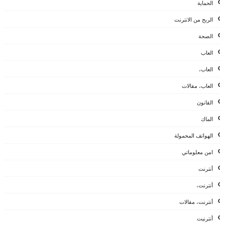
الحماية
الربح من الانترنت
الصحة
العاب
العاب،
العاب، مقالات
القانون
الماك
الهواتف المحمولة
امن معلوماتي
أنترنت
أنترنت،
أنترنت، مقالات
أنترنيت