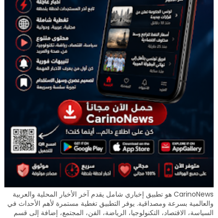
CarinoNews هو تطبيق إخباري شامل يقدم آخر الأخبار المحلية والعربية
والعالمية بسرعة ومصداقية. يوفر التطبيق تغطية مستمرة لأهم الأحداث في
السياسة، الاقتصاد، التكنولوجيا، الرياضة، الفن، المجتمع، إضافة إلى قسم