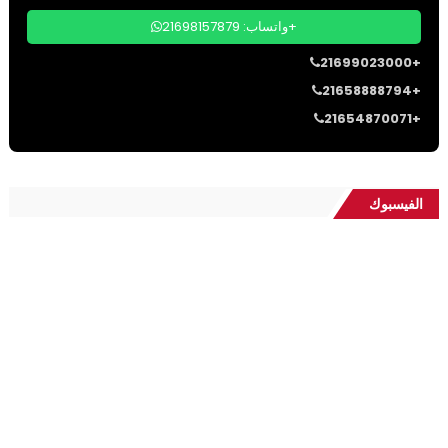
واتساب: 21698157879+
21699023000+
21658888794+
21654870071+
الفيسبوك