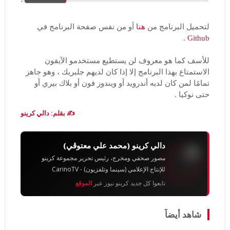
لتحميل البرنامج من
هنا
أو من نفس صفحة البرنامج في
.
Github
للأسف كما هو معروف لن يستطيع مستخدمو الآيفون
الاستمتاع بهذا البرنامج إلا إذا كان لديهم جلبريك ، وهو جاهز
تمامًا لمن كان لديه أندرويد أو ويندوز فون أو بلاك بيري أو
حتى نوكيا .
✍️ بقلم: دالي كرينو
دالي كرينو (محمد علي معتوڨي)
مصور صحفي ومخرج، رئيس تحرير مجموعة كرينو
للإنتاج الإعلامي (سينما وتلفزيون) - CarinoTV
تابعوا كل جديد كرينو نيوز عبر
الموقع
شاهد أيضاً