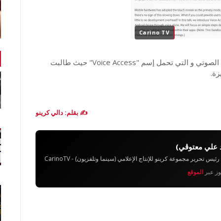
Carino TV
و يبدو أن جوجل ستركز في نظامها على خاصية التحكم الصوتي و التي تحمل إسم "Voice Access" حيث طالبت
ة.
✍️ بقلم: دالي كرينو
 علي معتوڨي)
تحرير مجموعة كرينو للإنتاج الإعلامي (سينما وتلفزيون) - CarinoTV
يوز عبر
الموقع