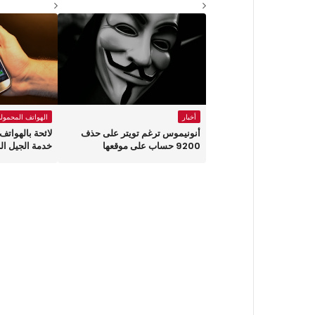
أخبار
الهواتف المحمولة
أنونيموس ترغم تويتر على حذف
لائحة بالهواتف
9200 حساب على موقعها
خدمة الجيل الراب