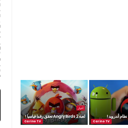
ا
ف
ا
e
y
,
d
f
a
,
s
.
أخبار
ظام أندرويد !
لعبة Angry Birds 2 تحقق رقما قياسيا !