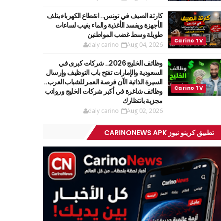
كارثة الصيف في تونس.. انقطاع الكهرباء يتلف
الأجهزة ويفسد الأغذية والماء يغيب لساعات
طويلة وسط غضب المواطنين
daly carino
Aug 04, 2026
وظائف الخليج 2026.. شركات كبرى في
السعودية والإمارات تفتح باب التوظيف وإرسال
السيرة الذاتية الآن فرصة العمر للشباب العرب..
وظائف شاغرة في أكبر شركات الخليج ورواتب
مجزية بانتظارك
daly carino
Aug 02, 2026
تطبيق كرينو نيوز CARINONEWS APK