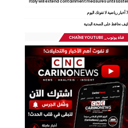
Italy will extend containment measures until Easte
ر رياضية لا تفوتك اليوم
يف نحافظ على الصحة البدنية
قناة يوتوب_ CHAÎNE YOUTUBE