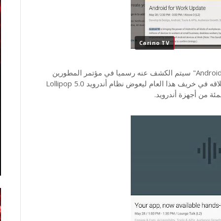
Carino TV
و تشير المصادر إلى أن الإصدار الجديد من أندرويد "Android M" سيتم الكشف عنه رسميا في مؤتمر المطورين
Google I/O 2015 نهاية شهر ماي الحالي، و سيتم إطلاقه في خريف هذا العام ليعوض نظام أندرويد 5.0 Lollipop