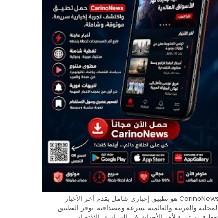
CarinoNews هو تطبيق إخباري شامل يقدم آخر الأخبار
لمحلية والعربية والعالمية بسرعة ومصداقية. يوفر التطبيق
غطية مستمرة لأهم الأحداث في السياسة، الاقتصاد،