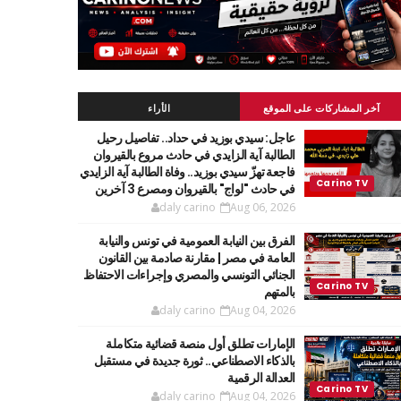
آخر المشاركات على الموقع
الأراء
عاجل: سيدي بوزيد في حداد.. تفاصيل رحيل
الطالبة آية الزايدي في حادث مروع بالقيروان
فاجعة تهزّ سيدي بوزيد.. وفاة الطالبة آية الزايدي
في حادث "لواج" بالقيروان ومصرع 3 آخرين
daly carino
Aug 06, 2026
الفرق بين النيابة العمومية في تونس والنيابة
العامة في مصر | مقارنة صادمة بين القانون
الجنائي التونسي والمصري وإجراءات الاحتفاظ
بالمتهم
daly carino
Aug 04, 2026
الإمارات تطلق أول منصة قضائية متكاملة
بالذكاء الاصطناعي.. ثورة جديدة في مستقبل
العدالة الرقمية
daly carino
Aug 04, 2026