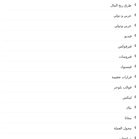
طرق ربح المال
عربي و دولي
عربي ودولي
فيديو
فيرفوكس
فيروسات
فيسبوك
قرارات تعقيبية
قوالب بلوجر
لينكس
ماك
مجانا
محول العملة
مراجعات