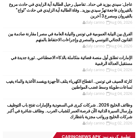
عاجل: سيدي بوزيد في حداد.. تفاصيل رحيل الطالبة آية الزايدي في حادث مروع
بالقيروان فاجعة تهزّ سيدي بوزيد.. وفاة الطالبة آية الزايدي في حادث "لواج"
بالقيروان ومصرع 3 آخرين
daly carino
Aug 06, 2026
الفرق بين النيابة العمومية في تونس والنيابة العامة في مصر | مقارنة صادمة بين
القانون الجنائي التونسي والمصري وإجراءات الاحتفاظ بالمتهم
daly carino
Aug 04, 2026
الإمارات تطلق أول منصة قضائية متكاملة بالذكاء الاصطناعي.. ثورة جديدة في
مستقبل العدالة الرقمية
daly carino
Aug 04, 2026
كارثة الصيف في تونس.. انقطاع الكهرباء يتلف الأجهزة ويفسد الأغذية والماء يغيب
لساعات طويلة وسط غضب المواطنين
daly carino
Aug 04, 2026
وظائف الخليج 2026.. شركات كبرى في السعودية والإمارات تفتح باب التوظيف
وإرسال السيرة الذاتية الآن فرصة العمر للشباب العرب.. وظائف شاغرة في أكبر
شركات الخليج ورواتب مجزية بانتظارك
daly carino
Aug 02, 2026
تطبيق كرينو نيوز CARINONEWS APK