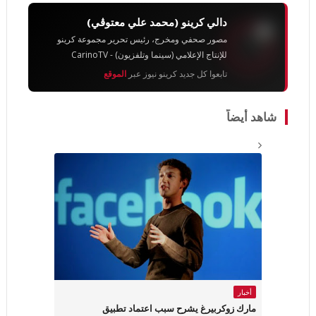
دالي كرينو (محمد علي معتوڨي)
مصور صحفي ومخرج، رئيس تحرير مجموعة كرينو
للإنتاج الإعلامي (سينما وتلفزيون) - CarinoTV
تابعوا كل جديد كرينو نيوز عبر
الموقع
شاهد أيضاً
أخبار
مارك زوكربيرغ يشرح سبب اعتماد تطبيق