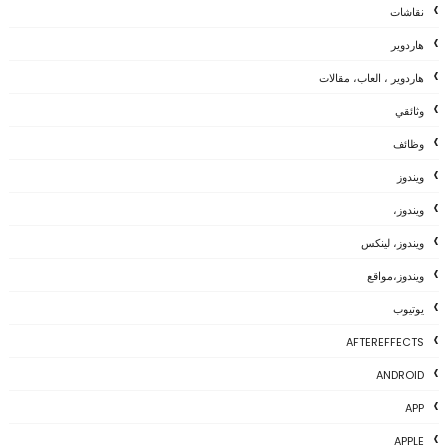
نقاشات
هاردوير
هاردوير ، العاب، مقالات
وثائقي
وظائف
ويندوز
ويندوز،
ويندوز، لينكس
ويندوز،مواقع
يوتيوب
AFTEREFFECTS
ANDROID
APP
APPLE