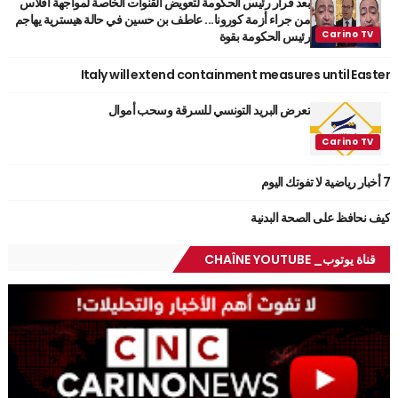
بعد قرار رئيس الحكومة لتعويض القنوات الخاصة لمواجهة افلاس
من جراء أزمة كورونا... عاطف بن حسين في حالة هيسترية يهاجم
رئيس الحكومة بقوة
Italy will extend containment measures until Easter
تعرض البريد التونسي للسرقة وسحب أموال
7 أخبار رياضية لا تفوتك اليوم
كيف نحافظ على الصحة البدنية
قناة يوتوب_ CHAÎNE YOUTUBE