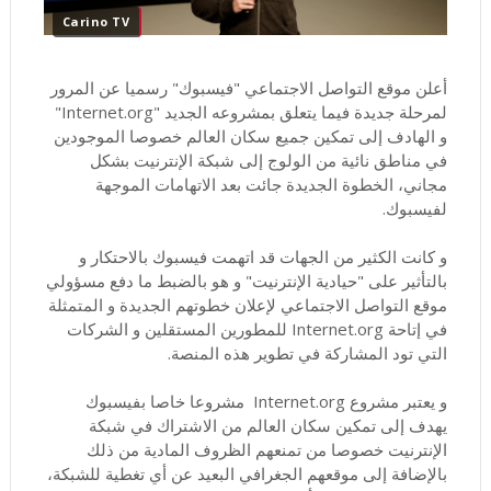
Carino TV
أعلن موقع التواصل الاجتماعي "فيسبوك" رسميا عن المرور
لمرحلة جديدة فيما يتعلق بمشروعه الجديد "Internet.org"
و الهادف إلى تمكين جميع سكان العالم خصوصا الموجودين
في مناطق نائية من الولوج إلى شبكة الإنترنيت بشكل
مجاني، الخطوة الجديدة جائت بعد الاتهامات الموجهة
لفيسبوك.
و كانت الكثير من الجهات قد اتهمت فيسبوك بالاحتكار و
بالتأثير على "حيادية الإنترنيت" و هو بالضبط ما دفع مسؤولي
موقع التواصل الاجتماعي لإعلان خطوتهم الجديدة و المتمثلة
في إتاحة Internet.org للمطورين المستقلين و الشركات
التي تود المشاركة في تطوير هذه المنصة.
و يعتبر مشروع Internet.org مشروعا خاصا بفيسبوك
يهدف إلى تمكين سكان العالم من الاشتراك في شبكة
الإنترنيت خصوصا من تمنعهم الظروف المادية من ذلك
بالإضافة إلى موقعهم الجغرافي البعيد عن أي تغطية للشبكة،