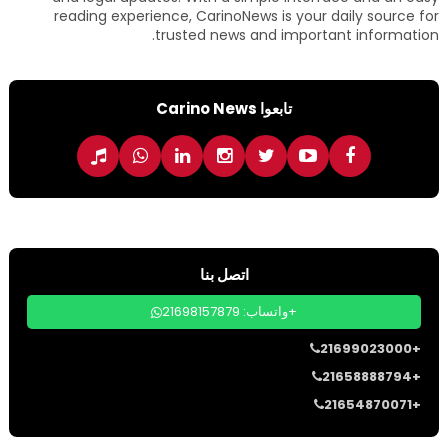
reading experience, CarinoNews is your daily source for
trusted news and important information.
تابعوا Carino News
اتصل بنا
واتساب: 21698157879+
21699023000+
21658888794+
21654870071+