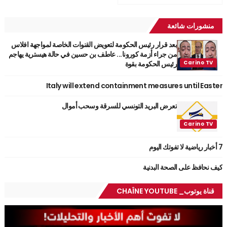
منشورات شائعة
بعد قرار رئيس الحكومة لتعويض القنوات الخاصة لمواجهة افلاس
من جراء أزمة كورونا... عاطف بن حسين في حالة هيسترية يهاجم
رئيس الحكومة بقوة
Italy will extend containment measures until Easter
تعرض البريد التونسي للسرقة وسحب أموال
7 أخبار رياضية لا تفوتك اليوم
كيف نحافظ على الصحة البدنية
قناة يوتوب_ CHAÎNE YOUTUBE