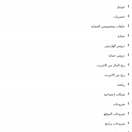
جوجل
حصريات
حلقات متخصيصي الحماية
حماية
دروس الهاردوير
دروس حماية
ربح المال من الانترنت
ربح من الانترنت
رياضة
شبكات إجتماعية
شروحات
شروحات الموقع
شروحات برامج