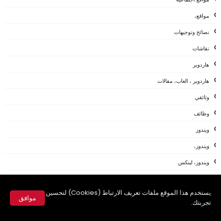
مواقع،
نصائح وتوجيهات
نقاشات
هاردوير
هاردوير ، العاب، مقالات
وثائقي
وظائف
ويندوز
ويندوز،
ويندوز، لينكس
ويندوز،مواقع
يستخدم هذا الموقع ملفات تعريف الارتباط (Cookies) لتحسين
يوتيوب
موافق
تجربتك.
AFTEREFFECTS
✕