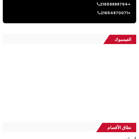
21658888794+
21654870071+
الفيسبوك
نطاق الأقصام
، أنترنت