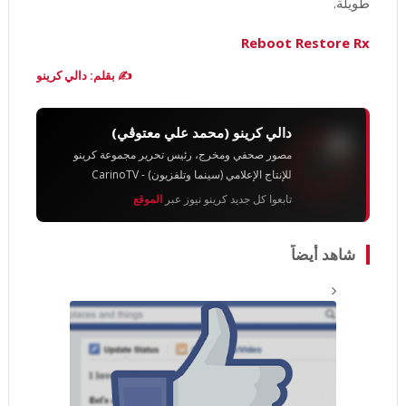
طويلة.
Reboot Restore Rx
✍️ بقلم: دالي كرينو
دالي كرينو (محمد علي معتوڨي)
مصور صحفي ومخرج، رئيس تحرير مجموعة كرينو
للإنتاج الإعلامي (سينما وتلفزيون) - CarinoTV
تابعوا كل جديد كرينو نيوز عبر
الموقع
شاهد أيضاً