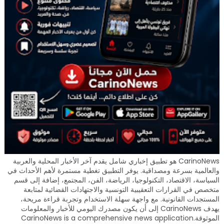
CarinoNews هو تطبيق إخباري شامل يقدم آخر الأخبار المحلية والعربية
والعالمية بسرعة ومصداقية. يوفر التطبيق تغطية مستمرة لأهم الأحداث في
السياسة، الاقتصاد، التكنولوجيا، الرياضة، الفن، المجتمع، إضافة إلى قسم
متخصص في القرارات التعقيبية التونسية والاجتهادات القضائية لمتابعة
المستجدات القانونية. مع واجهة سهلة الاستخدام وتجربة قراءة مريحة،
يهدف CarinoNews إلى أن يكون مصدرك اليومي للأخبار والمعلومات
الموثوقة.CarinoNews is a comprehensive news application