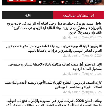
آخر المشاركات على الموقع
الأراء
عاجل: سيدي بوزيد في حداد.. تفاصيل رحيل الطالبة آية الزايدي في حادث مروع
بالقيروان فاجعة تهزّ سيدي بوزيد.. وفاة الطالبة آية الزايدي في حادث "لواج"
بالقيروان ومصرع 3 آخرين
daly carino
Aug 06, 2026
الفرق بين النيابة العمومية في تونس والنيابة العامة في مصر | مقارنة صادمة بين
القانون الجنائي التونسي والمصري وإجراءات الاحتفاظ بالمتهم
daly carino
Aug 04, 2026
الإمارات تطلق أول منصة قضائية متكاملة بالذكاء الاصطناعي.. ثورة جديدة في
مستقبل العدالة الرقمية
daly carino
Aug 04, 2026
كارثة الصيف في تونس.. انقطاع الكهرباء يتلف الأجهزة ويفسد الأغذية والماء يغيب
لساعات طويلة وسط غضب المواطنين
daly carino
Aug 04, 2026
وظائف الخليج 2026.. شركات كبرى في السعودية والإمارات تفتح باب التوظيف
وإرسال السيرة الذاتية الآن فرصة العمر للشباب العرب.. وظائف شاغرة في أكبر