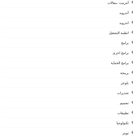
أنترنيت ،مقالات
أندرويد
اندرويد
انظمة التشغيل
برامج
برامج اخرى
برامج الحماية
برمجة
بلوجر
تحذيرات
تصميم
تطبيقات
تكنولوجيا
تويتر