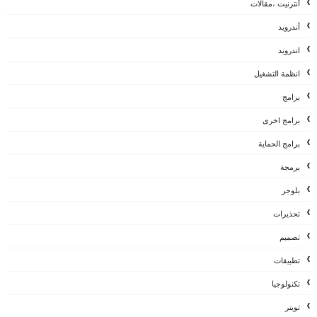
أنترنيت ،مقالات
أندرويد
اندرويد
انظمة التشغيل
برامج
برامج اخرى
برامج الحماية
برمجة
بلوجر
تحذيرات
تصميم
تطبيقات
تكنولوجيا
تويتر