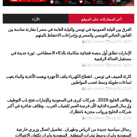
آخر المشاركات على الموقع
الأراء
الفرق بين النيابة العمومية في تونس والنيابة العامة في مصر | مقارنة صادمة بين
القانون الجنائي التونسي والمصري وإجراءات الاحتفاظ بالمتهم
daly carino
Aug 04, 2026
الإمارات تطلق أول منصة قضائية متكاملة بالذكاء الاصطناعي.. ثورة جديدة في
مستقبل العدالة الرقمية
daly carino
Aug 04, 2026
كارثة الصيف في تونس.. انقطاع الكهرباء يتلف الأجهزة ويفسد الأغذية والماء يغيب
لساعات طويلة وسط غضب المواطنين
daly carino
Aug 04, 2026
وظائف الخليج 2026.. شركات كبرى في السعودية والإمارات تفتح باب التوظيف
وإرسال السيرة الذاتية الآن فرصة العمر للشباب العرب.. وظائف شاغرة في أكبر
شركات الخليج ورواتب مجزية بانتظارك
daly carino
Aug 02, 2026
رسائل سياسية جديدة من الرياض وطهران.. تفاصيل اتصال وزيري خارجية
السعودية وإيران وسط توترات المنطقة.. السعودية وإيران تكثفان الاتصالات