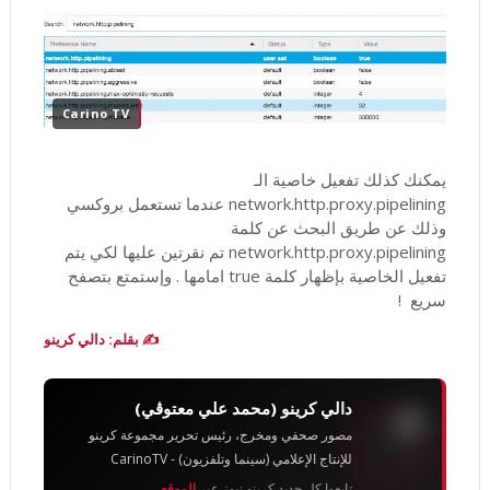
Carino TV
يمكنك كذلك تفعيل خاصية الـ
network.http.proxy.pipelining عندما تستعمل بروكسي
وذلك عن طريق البحث عن كلمة
network.http.proxy.pipelining تم نقرتين عليها لكي يتم
تفعيل الخاصية بإظهار كلمة true امامها . وإستمتع بتصفح
سريع !
✍️ بقلم: دالي كرينو
دالي كرينو (محمد علي معتوڨي)
مصور صحفي ومخرج، رئيس تحرير مجموعة كرينو
للإنتاج الإعلامي (سينما وتلفزيون) - CarinoTV
تابعوا كل جديد كرينو نيوز عبر
الموقع