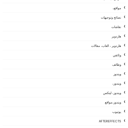
مواقع،
نصائح وتوجيهات
نقاشات
هاردوير
هاردوير ، العاب، مقالات
وثائقي
وظائف
ويندوز
ويندوز،
ويندوز، لينكس
ويندوز،مواقع
يوتيوب
AFTEREFFECTS