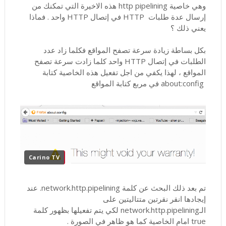
وهي خاصية http pipelining هذه الاخيرة التي تمكنك من
إرسال عدة طلبات HTTP في إتصال HTTP واحد . فماذا
يعني ذلك ؟
بكل بساطة زيادة سرعة تصفح المواقع فكلما زاد عدد
الطلبات في إتصال HTTP واحد كلما زادت سرعة تصفح
المواقع ، لهذا يكفي من اجل تفعيل هذه الخاصية كتابة
about:config في مربع كتابة المواقع
Carino TV
تم بعد ذلك البحث عن كلمة network.http.pipelining. عند
إيجادها انقر نقرتين متتاليتين على
الـnetwork.http.pipelining لكي يتم تفعيلها بظهور كلمة
true امام الخاصية كما هو ظاهر في الصورة .