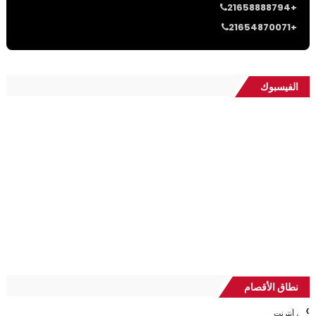
21658888794+
21654870071+
الفيسبوك
نطاق الأقصام
، أنترنت