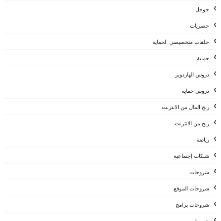
جوجل
حصريات
حلقات متخصيصي الحماية
حماية
دروس الهاردوير
دروس حماية
ربح المال من الانترنت
ربح من الانترنت
رياضة
شبكات إجتماعية
شروحات
شروحات الموقع
شروحات برامج