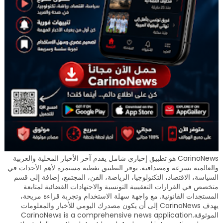
CarinoNews هو تطبيق إخباري شامل يقدم آخر الأخبار المحلية والعربية
والعالمية بسرعة ومصداقية. يوفر التطبيق تغطية مستمرة لأهم الأحداث في
السياسة، الاقتصاد، التكنولوجيا، الرياضة، الفن، المجتمع، إضافة إلى قسم
متخصص في القرارات التعقيبية التونسية والاجتهادات القضائية لمتابعة
المستجدات القانونية. مع واجهة سهلة الاستخدام وتجربة قراءة مريحة،
يهدف CarinoNews إلى أن يكون مصدرك اليومي للأخبار والمعلومات
الموثوقة.CarinoNews is a comprehensive news application