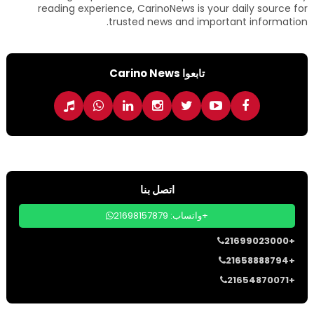
reading experience, CarinoNews is your daily source for
trusted news and important information.
تابعوا Carino News
اتصل بنا
واتساب: 21698157879+
21699023000+
21658888794+
21654870071+