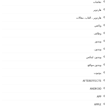
نقاشات
هاردوير
هاردوير ، العاب، مقالات
وثائقي
وظائف
ويندوز
ويندوز،
ويندوز، لينكس
ويندوز،مواقع
يوتيوب
AFTEREFFECTS
ANDROID
APP
APPLE