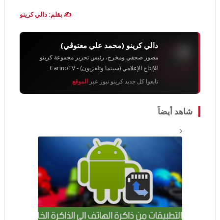
✍️ بقلم: دالي كرينو
دالي كرينو (محمد علي معتوڨي)
مصور صحفي ومخرج، رئيس تحرير مجموعة كرينو
للإنتاج الإعلامي (سينما وتلفزيون) - CarinoTV
تابعوا كل جديد كرينو نيوز عبر
الموقع
شاهد أيضاً