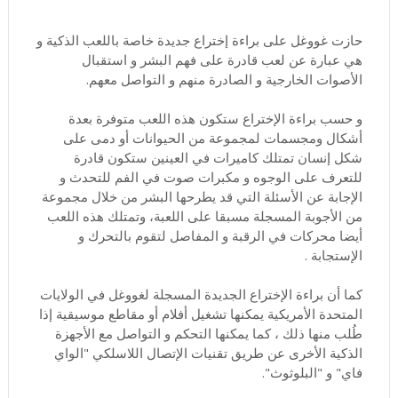
حازت غووغل على براءة إختراع جديدة خاصة باللعب الذكية و
هي عبارة عن لعب قادرة على فهم البشر و استقبال
الأصوات الخارجية و الصادرة منهم و التواصل معهم.
و حسب براءة الإختراع ستكون هذه اللعب متوفرة بعدة
أشكال ومجسمات لمجموعة من الحيوانات أو دمى على
شكل إنسان تمتلك كاميرات في العينين ستكون قادرة
للتعرف على الوجوه و مكبرات صوت في الفم للتحدث و
الإجابة عن الأسئلة التي قد يطرحها البشر من خلال مجموعة
من الأجوبة المسجلة مسبقا على اللعبة، وتمتلك هذه اللعب
أيضا محركات في الرقبة و المفاصل لتقوم بالتحرك و
الإستجابة .
كما أن براءة الإختراع الجديدة المسجلة لغووغل في الولايات
المتحدة الأمريكية يمكنها تشغيل أفلام أو مقاطع موسيقية إذا
طُلب منها ذلك ، كما يمكنها التحكم و التواصل مع الأجهزة
الذكية الأخرى عن طريق تقنيات الإتصال اللاسلكي "الواي
فاي" و "البلوثوث".