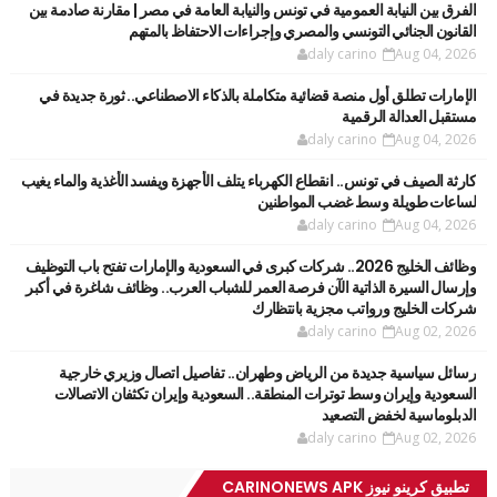
الفرق بين النيابة العمومية في تونس والنيابة العامة في مصر | مقارنة صادمة بين
القانون الجنائي التونسي والمصري وإجراءات الاحتفاظ بالمتهم
daly carino
Aug 04, 2026
الإمارات تطلق أول منصة قضائية متكاملة بالذكاء الاصطناعي.. ثورة جديدة في
مستقبل العدالة الرقمية
daly carino
Aug 04, 2026
كارثة الصيف في تونس.. انقطاع الكهرباء يتلف الأجهزة ويفسد الأغذية والماء يغيب
لساعات طويلة وسط غضب المواطنين
daly carino
Aug 04, 2026
وظائف الخليج 2026.. شركات كبرى في السعودية والإمارات تفتح باب التوظيف
وإرسال السيرة الذاتية الآن فرصة العمر للشباب العرب.. وظائف شاغرة في أكبر
شركات الخليج ورواتب مجزية بانتظارك
daly carino
Aug 02, 2026
رسائل سياسية جديدة من الرياض وطهران.. تفاصيل اتصال وزيري خارجية
السعودية وإيران وسط توترات المنطقة.. السعودية وإيران تكثفان الاتصالات
الدبلوماسية لخفض التصعيد
daly carino
Aug 02, 2026
تطبيق كرينو نيوز CARINONEWS APK