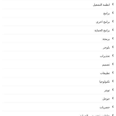
انظمة التشغيل
برامج
برامج اخرى
برامج الحماية
برمجة
بلوجر
تحذيرات
تصميم
تطبيقات
تكنولوجيا
تويتر
جوجل
حصريات
حلقات متخصيصي الحماية