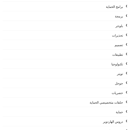
برامج الحماية
برمجة
بلوجر
تحذيرات
تصميم
تطبيقات
تكنولوجيا
تويتر
جوجل
حصريات
حلقات متخصيصي الحماية
حماية
دروس الهاردوير