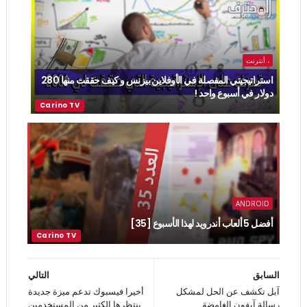
، أنترنت
استراتيجيتي المفصلة في الأوفلاين بيزنس و كيف حققت منها 280
دولار في أسبوع واحد !
ANDROID
أفضل 5 ألعاب أندرويد لهذا الأسبوع [35]
السابق
التالي
آبل تكشف عن الحل لمشكل
أخيرا فيسبوك تدعم ميزة جديدة
رسالة آيفون الغامضة
ينتظرها الكثير من المستخدمين