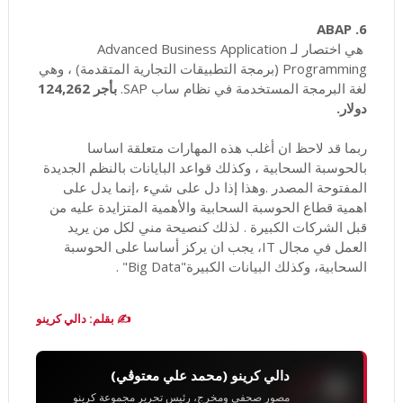
6. ABAP
هي اختصار لـ Advanced Business Application
Programming (برمجة التطبيقات التجارية المتقدمة) ، وهي
لغة البرمجة المستخدمة في نظام ساب SAP.
بأجر 124,262
دولار.
ربما قد لاحظ ان أغلب هذه المهارات متعلقة اساسا
بالحوسبة السحابية ، وكذلك قواعد البايانات بالنظم الجديدة
المفتوحة المصدر .وهذا إذا دل على شيء ،إنما يدل على
اهمية قطاع الحوسبة السحابية والأهمية المتزايدة عليه من
قبل الشركات الكبيرة . لذلك كنصيحة مني لكل من يريد
العمل في مجال IT، يجب ان يركز أساسا على الحوسبة
السحابية، وكذلك البيانات الكبيرة"Big Data" .
✍️ بقلم: دالي كرينو
دالي كرينو (محمد علي معتوڨي)
مصور صحفي ومخرج، رئيس تحرير مجموعة كرينو