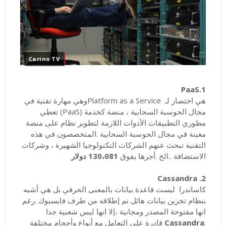
Carino TV
1.PaaS
هي اختصار لـ Platform as a Serviceوهي مهارة تقنية في
مجال الحوسبة السحابية ، منصة كخدمة (PaaS)
تعطي
مطوري التطبيقات الأدوات اللازمة لتطوير نظام على منصة
معينة في مجال الحوسبة السحابية .المتخصصون في هذه
التقنية تبحث عنهم الشركات التكنولوجيا الشهيرة ، وشركات
الاستضافة ..الخ .أجرها يفوق
130،081 دولار
2. Cassandra
كاساندرا ليست قاعدة بيانات بالمعنى الحرفي بل هي أشبه
بنظام تخزين بيانات هائل تم إطلاقه من طرف فايسبوك .رغم
انها مفتوحة المصدر ومجانية ،إلا انها ليس شعبية جدا
.
Cassandra
قادرة على التعامل مع أنواع وأحجام مختلفة