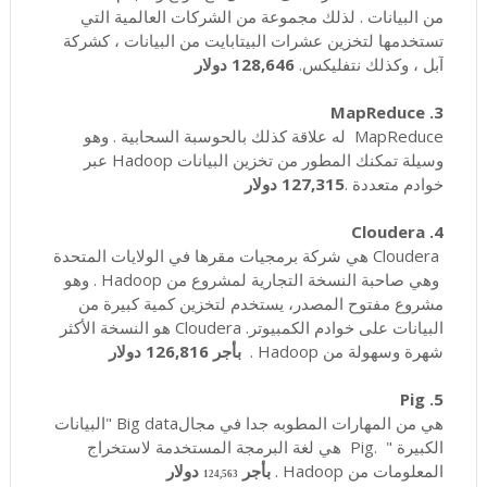
من البيانات . لذلك مجموعة من الشركات العالمية التي
تستخدمها لتخزين عشرات البيتابايت من البيانات ، كشركة
آبل ، وكذلك نتفليكس.
128,646
دولار
3. MapReduce
MapReduce له علاقة كذلك بالحوسبة السحابية . وهو
وسيلة تمكنك المطور من تخزين البيانات Hadoop عبر
خوادم متعددة .
127,315
دولار
4. Cloudera
Cloudera هي شركة برمجيات مقرها في الولايات المتحدة
وهي صاحبة النسخة التجارية لمشروع من Hadoop . وهو
مشروع مفتوح المصدر، يستخدم لتخزين كمية كبيرة من
البيانات على خوادم الكمبيوتر. Cloudera هو النسخة الأكثر
شهرة وسهولة من Hadoop .
بأجر 126,816 دولار
5. Pig
هي من المهارات المطوبه جدا في مجالBig data "البيانات
الكبيرة " .Pig هي لغة البرمجة المستخدمة لاستخراج
المعلومات من Hadoop .
بأجر
دولار
124,563