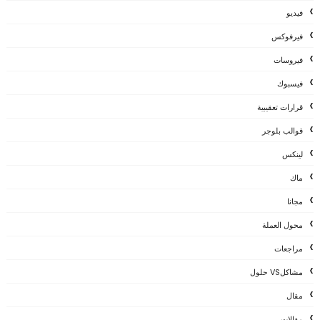
فيديو
فيرفوكس
فيروسات
فيسبوك
قرارات تعقيبية
قوالب بلوجر
لينكس
ماك
مجانا
محول العملة
مراجعات
مشاكلVS حلول
مقال
مقالات