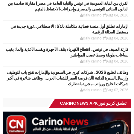
الفرق بين النيابة العمومية في تونس والنيابة العامة في مصر | مقارنة صادمة بين
القانون الجنائي التونسي والمصري وإجراءات الاحتفاظ بالمتهم
daly carino
Aug 04, 2026
الإمارات تطلق أول منصة قضائية متكاملة بالذكاء الاصطناعي.. ثورة جديدة في
مستقبل العدالة الرقمية
daly carino
Aug 04, 2026
كارثة الصيف في تونس.. انقطاع الكهرباء يتلف الأجهزة ويفسد الأغذية والماء يغيب
لساعات طويلة وسط غضب المواطنين
daly carino
Aug 04, 2026
وظائف الخليج 2026.. شركات كبرى في السعودية والإمارات تفتح باب التوظيف
وإرسال السيرة الذاتية الآن فرصة العمر للشباب العرب.. وظائف شاغرة في أكبر
شركات الخليج ورواتب مجزية بانتظارك
daly carino
Aug 02, 2026
تطبيق كرينو نيوز CARINONEWS APK