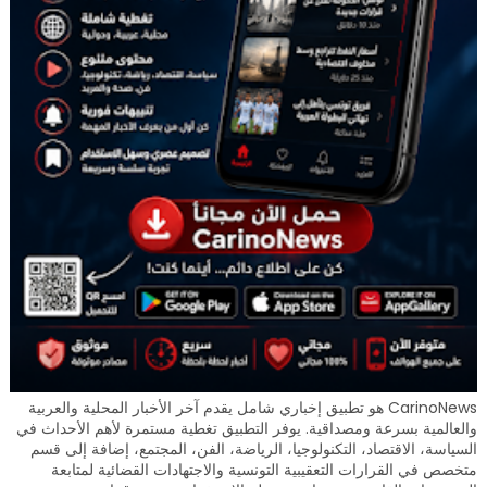
CarinoNews هو تطبيق إخباري شامل يقدم آخر الأخبار المحلية والعربية
والعالمية بسرعة ومصداقية. يوفر التطبيق تغطية مستمرة لأهم الأحداث في
السياسة، الاقتصاد، التكنولوجيا، الرياضة، الفن، المجتمع، إضافة إلى قسم
متخصص في القرارات التعقيبية التونسية والاجتهادات القضائية لمتابعة