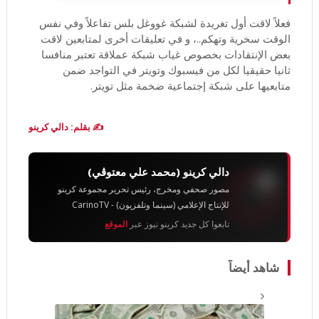
فعلاً لاقت أول تغريدة لشبكة غووغل بلس تفاعلاً وفي نفس
الوقت سخرية وتهكم..، و في تعليقات أخرى لمتابعين لاقت
بعض الإنتقادات بخصوص غياب شبكة عملاقة تعتبر منافسا
ثانيا حقيقيا لكل من فيسبوك وتويتر في التواجد ضمن
متابعيها على شبكة إجتماعية ضخمة مثل تويتر.
✍️ بقلم: دالي كرينو
دالي كرينو (محمد علي معتوڨي)
مصور صحفي ومخرج، رئيس تحرير مجموعة كرينو
للإنتاج الإعلامي (سينما وتلفزيون) - CarinoTV
تابعوا كل جديد كرينو نيوز عبر
الموقع
شاهد أيضاً