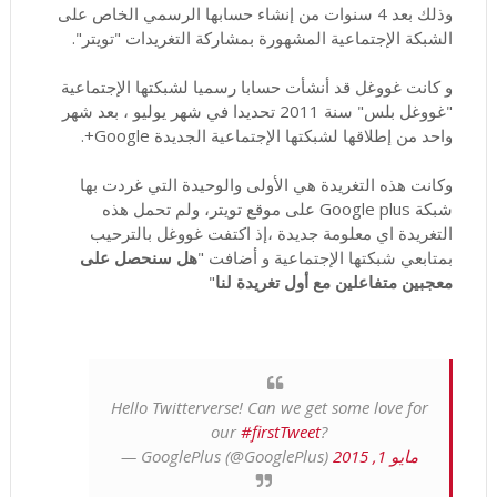
وذلك بعد 4 سنوات من إنشاء حسابها الرسمي الخاص على
الشبكة الإجتماعية المشهورة بمشاركة التغريدات "تويتر".
و كانت غووغل قد أنشأت حسابا رسميا لشبكتها الإجتماعية
"غووغل بلس" سنة 2011 تحديدا في شهر يوليو ، بعد شهر
واحد من إطلاقها لشبكتها الإجتماعية الجديدة Google+.
وكانت هذه التغريدة هي الأولى والوحيدة التي غردت بها
شبكة Google plus على موقع تويتر، ولم تحمل هذه
التغريدة اي معلومة جديدة ،إذ اكتفت غووغل بالترحيب
بمتابعي شبكتها الإجتماعية و أضافت "
هل سنحصل على
معجبين متفاعلين مع أول تغريدة لنا
"
Hello Twitterverse! Can we get some love for
our
#firstTweet
?
مايو 1, 2015
— GooglePlus (@GooglePlus)