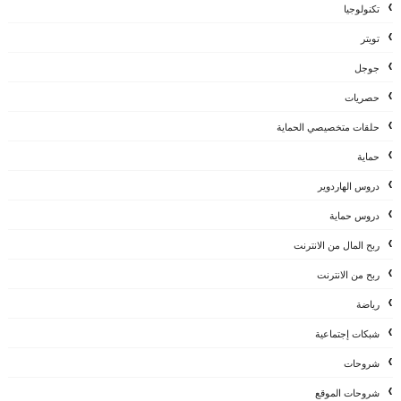
تكنولوجيا
تويتر
جوجل
حصريات
حلقات متخصيصي الحماية
حماية
دروس الهاردوير
دروس حماية
ربح المال من الانترنت
ربح من الانترنت
رياضة
شبكات إجتماعية
شروحات
شروحات الموقع