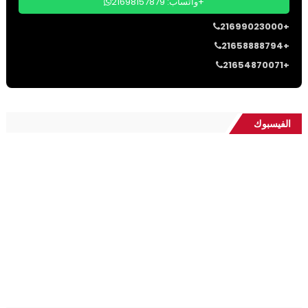
واتساب: 21698157879+
21699023000+
21658888794+
21654870071+
الفيسبوك