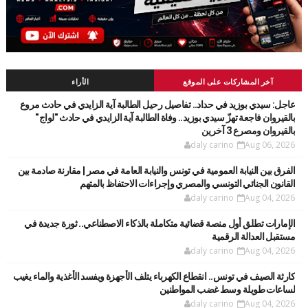
آخر المشاركات على الموقع
الأراء
عاجل: سيدي بوزيد في حداد.. تفاصيل رحيل الطالبة آية الزايدي في حادث مروع
بالقيروان فاجعة تهزّ سيدي بوزيد.. وفاة الطالبة آية الزايدي في حادث "لواج"
بالقيروان ومصرع 3 آخرين
daly carino
Aug 06, 2026
الفرق بين النيابة العمومية في تونس والنيابة العامة في مصر | مقارنة صادمة بين
القانون الجنائي التونسي والمصري وإجراءات الاحتفاظ بالمتهم
daly carino
Aug 04, 2026
الإمارات تطلق أول منصة قضائية متكاملة بالذكاء الاصطناعي.. ثورة جديدة في
مستقبل العدالة الرقمية
daly carino
Aug 04, 2026
كارثة الصيف في تونس.. انقطاع الكهرباء يتلف الأجهزة ويفسد الأغذية والماء يغيب
لساعات طويلة وسط غضب المواطنين
daly carino
Aug 04, 2026