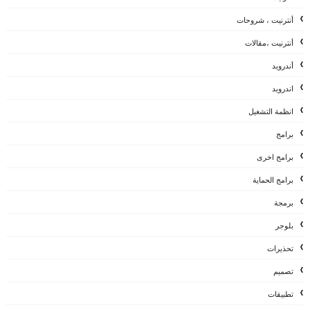
أنترنيت ، شروحات
أنترنيت ،مقالات
أندرويد
اندرويد
انظمة التشغيل
برامج
برامج اخرى
برامج الحماية
برمجة
بلوجر
تحذيرات
تصميم
تطبيقات