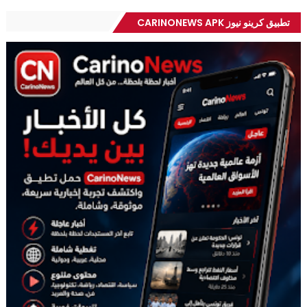
تطبيق كرينو نيوز CARINONEWS APK