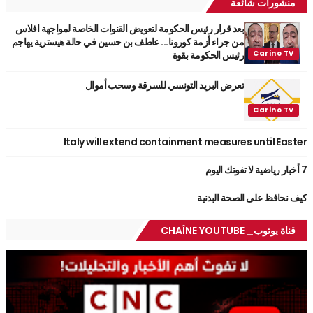
منشورات شائعة
بعد قرار رئيس الحكومة لتعويض القنوات الخاصة لمواجهة افلاس
من جراء أزمة كورونا... عاطف بن حسين في حالة هيسترية يهاجم
رئيس الحكومة بقوة
تعرض البريد التونسي للسرقة وسحب أموال
Italy will extend containment measures until Easter
7 أخبار رياضية لا تفوتك اليوم
كيف نحافظ على الصحة البدنية
قناة يوتوب_ CHAÎNE YOUTUBE