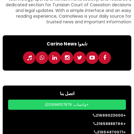
dedicated section for Tunisian Court of Cassation decisions
and legal updates. With a simple interface and an easy
reading experience, CarinoNews is your daily source for
trusted news and important information.
تابعوا Carino News
اتصل بنا
واتساب: 21698157879+
21699023000+
21658888794+
21654870071+