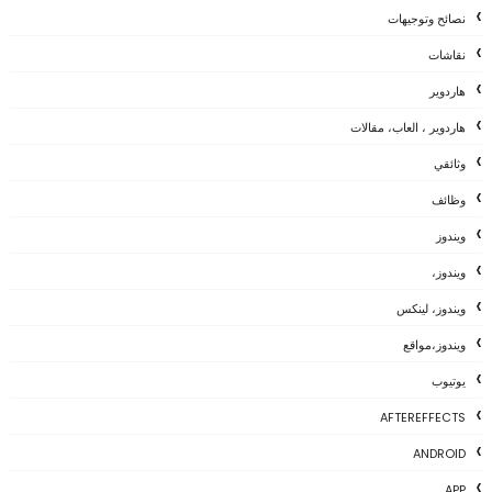
نصائح وتوجيهات
نقاشات
هاردوير
هاردوير ، العاب، مقالات
وثائقي
وظائف
ويندوز
ويندوز،
ويندوز، لينكس
ويندوز،مواقع
يوتيوب
AFTEREFFECTS
ANDROID
APP