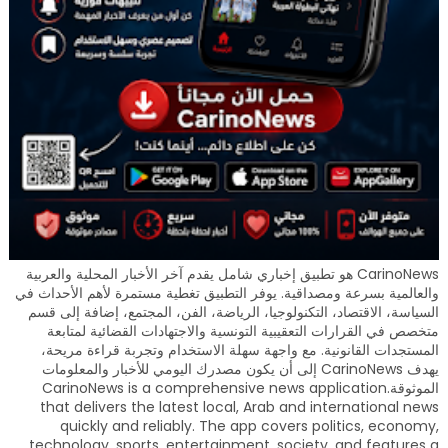
CarinoNews هو تطبيق إخباري شامل يقدم آخر الأخبار المحلية والعربية
والعالمية بسرعة ومصداقية. يوفر التطبيق تغطية مستمرة لأهم الأحداث في
السياسة، الاقتصاد، التكنولوجيا، الرياضة، الفن، المجتمع، إضافة إلى قسم
متخصص في القرارات التعقيبية التونسية والاجتهادات القضائية لمتابعة
المستجدات القانونية. مع واجهة سهلة الاستخدام وتجربة قراءة مريحة،
يهدف CarinoNews إلى أن يكون مصدرك اليومي للأخبار والمعلومات
الموثوقة.CarinoNews is a comprehensive news application
that delivers the latest local, Arab and international news
quickly and reliably. The app covers politics, economy,
technology, sports, entertainment, society, and features a