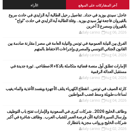
آخر المشاركات على الموقع
الأراء
عاجل: سيدي بوزيد في حداد.. تفاصيل رحيل الطالبة آية الزايدي في حادث مروع
بالقيروان فاجعة تهزّ سيدي بوزيد.. وفاة الطالبة آية الزايدي في حادث "لواج"
بالقيروان ومصرع 3 آخرين
daly carino
Aug 06, 2026
الفرق بين النيابة العمومية في تونس والنيابة العامة في مصر | مقارنة صادمة بين
القانون الجنائي التونسي والمصري وإجراءات الاحتفاظ بالمتهم
daly carino
Aug 04, 2026
الإمارات تطلق أول منصة قضائية متكاملة بالذكاء الاصطناعي.. ثورة جديدة في
مستقبل العدالة الرقمية
daly carino
Aug 04, 2026
كارثة الصيف في تونس.. انقطاع الكهرباء يتلف الأجهزة ويفسد الأغذية والماء يغيب
لساعات طويلة وسط غضب المواطنين
daly carino
Aug 04, 2026
وظائف الخليج 2026.. شركات كبرى في السعودية والإمارات تفتح باب التوظيف
وإرسال السيرة الذاتية الآن فرصة العمر للشباب العرب.. وظائف شاغرة في أكبر
شركات الخليج ورواتب مجزية بانتظارك
daly carino
Aug 02, 2026