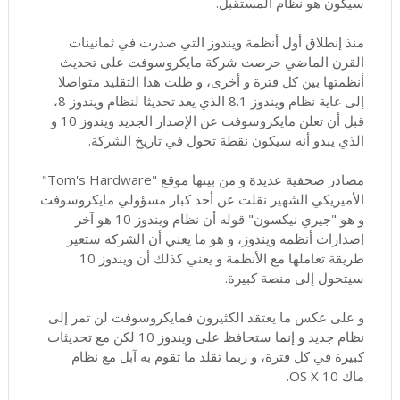
سيكون هو نظام المستقبل.
منذ إنطلاق أول أنظمة ويندوز التي صدرت في ثمانينات
القرن الماضي حرصت شركة مايكروسوفت على تحديث
أنظمتها بين كل فترة و أخرى، و ظلت هذا التقليد متواصلا
إلى غاية نظام ويندوز 8.1 الذي يعد تحديثا لنظام ويندوز 8،
قبل أن تعلن مايكروسوفت عن الإصدار الجديد ويندوز 10 و
الذي يبدو أنه سيكون نقطة تحول في تاريخ الشركة.
مصادر صحفية عديدة و من بينها موقع "Tom's Hardware"
الأميريكي الشهير نقلت عن أحد كبار مسؤولي مايكروسوفت
و هو "جيري نيكسون" قوله أن نظام ويندوز 10 هو آخر
إصدارات أنظمة ويندوز، و هو ما يعني أن الشركة ستغير
طريقة تعاملها مع الأنظمة و يعني كذلك أن ويندوز 10
سيتحول إلى منصة كبيرة.
و على عكس ما يعتقد الكثيرون فمايكروسوفت لن تمر إلى
نظام جديد و إنما ستحافظ على ويندوز 10 لكن مع تحديثات
كبيرة في كل فترة، و ربما تقلد ما تقوم به آبل مع نظام
ماك OS X 10.