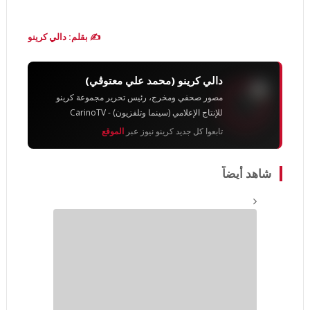
✍️ بقلم: دالي كرينو
دالي كرينو (محمد علي معتوڨي)
مصور صحفي ومخرج، رئيس تحرير مجموعة كرينو
للإنتاج الإعلامي (سينما وتلفزيون) - CarinoTV
تابعوا كل جديد كرينو نيوز عبر
الموقع
شاهد أيضاً