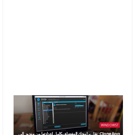
WINDOWS7
CloneApp :نقل برامجك المفضلة بكامل إعدادتها من ويندوز إلى