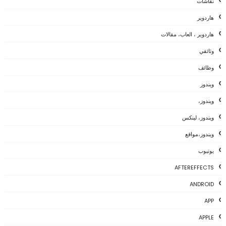
نقاشات
هاردوير
هاردوير ، العاب، مقالات
وثائقي
وظائف
ويندوز
ويندوز،
ويندوز، لينكس
ويندوز،مواقع
يوتيوب
AFTEREFFECTS
ANDROID
APP
APPLE