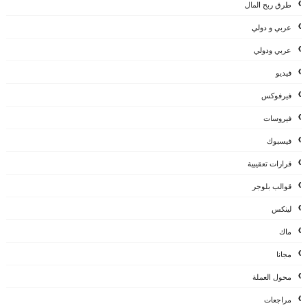
طرق ربح المال
عربي و دولي
عربي ودولي
فيديو
فيرفوكس
فيروسات
فيسبوك
قرارات تعقيبية
قوالب بلوجر
لينكس
ماك
مجانا
محول العملة
مراجعات