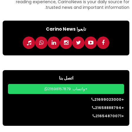
reading experience, CarinoNews is your daily source for
trusted news and important information.
تابعوا Carino News
اتصل بنا
واتساب: 21698157879+
21699023000+
21658888794+
21654870071+