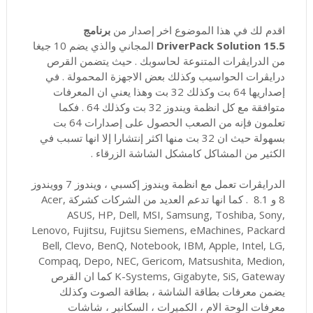
اقدم لك في هذا الموضوع اخر إصدار من
برنامج
DriverPack Solution 15.5
المجاني والذي يضم 10 جيغا
من الدرايڤرات المتنوعة لحاسوبك . حيث يتضمن القرص
درايڤرات الحواسيب وكذلك بعض الاجهزة المحمولة . في
إصداريها 64 بت وكذلك 32 بت وهذا يعني ان المعرفات
متوافقة مع كل انظمة ويندوز 32 بت وكذلك 64 . فكما
تعلمون فإنه من الصعب الحصول على إصدارات 64 بت
بسهولة حيث ان 32 بت منها اكثر إنتشارا إلا انها تسبب في
الكثير من المشاكل كامشكل الشاشة الزرقاء .
الدرايڤرات تعمل مع انظمة ويندوز إكسبي ، ويندوز 7 وويندوز
8 و 8.1 . كما انها تدعم العديد من الشركات كشركة Acer,
ASUS, HP, Dell, MSI, Samsung, Toshiba, Sony,
Lenovo, Fujitsu, Fujitsu Siemens, eMachines, Packard
Bell, Clevo, BenQ, Notebook, IBM, Apple, Intel, LG,
Compaq, Depo, NEC, Gericom, Matsushita, Medion,
K-Systems, Gigabyte, SiS, Gateway كما ان القرص
يضمن معرفات بطاقة الشاشة ، بطاقة الصوت وكذلك
معرفات الوحة الام ، الكميرات ، السكانير ، شاشات