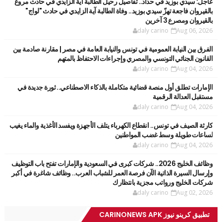
عاجل: سيدي بوزيد في حداد.. تفاصيل رحيل الطالبة آية الزايدي في حادث مروع
بالقيروان فاجعة تهزّ سيدي بوزيد.. وفاة الطالبة آية الزايدي في حادث "لواج"
بالقيروان ومصرع 3 آخرين
daly carino
Aug 06, 2026
الفرق بين النيابة العمومية في تونس والنيابة العامة في مصر | مقارنة صادمة بين
القانون الجنائي التونسي والمصري وإجراءات الاحتفاظ بالمتهم
daly carino
Aug 04, 2026
الإمارات تطلق أول منصة قضائية متكاملة بالذكاء الاصطناعي.. ثورة جديدة في
مستقبل العدالة الرقمية
daly carino
Aug 04, 2026
كارثة الصيف في تونس.. انقطاع الكهرباء يتلف الأجهزة ويفسد الأغذية والماء يغيب
لساعات طويلة وسط غضب المواطنين
daly carino
Aug 04, 2026
وظائف الخليج 2026.. شركات كبرى في السعودية والإمارات تفتح باب التوظيف
وإرسال السيرة الذاتية الآن فرصة العمر للشباب العرب.. وظائف شاغرة في أكبر
شركات الخليج ورواتب مجزية بانتظارك
daly carino
Aug 02, 2026
تطبيق كرينو نيوز CARINONEWS APK