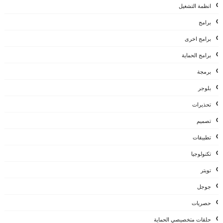
انظمة التشغيل
برامج
برامج اخرى
برامج الحماية
برمجة
بلوجر
تحذيرات
تصميم
تطبيقات
تكنولوجيا
تويتر
جوجل
حصريات
حلقات متخصيصي الحماية