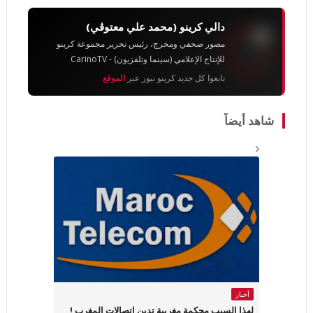
دالي كرينو (محمد علي معتوڨي)
مصور صحفي ومخرج، رئيس تحرير مجموعة كرينو
للإنتاج الإعلامي (سينما وتلفزيون) - CarinoTV
تابعوا كل جديد كرينو نيوز عبر
الموقع
شاهد أيضاً
أخبار
لهذا السبب محكمة مغربية تدين اتصالات المغرب !