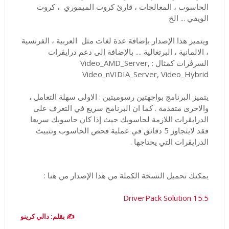
الحاسوب ، المعالجات ، قارئ كروت الميموري ، كروت
الويفي ... الخ
ويتميز هذا الإصدار بإضافة عدة لغات مثل العربية ، الفرنسية
، الالمانية ، البرتغالية .... بالإضافة إلى دعم درايڤرات
السرڤرات كمثال : Video_AMD_Server,
Video_nVIDIA_Server, Video_Hybrid
يتميز البرنامج بواجهتين رسوميتين : الاولى سهلة التعامل ،
والاخرى متقدمة . كما ان البرنامج سريع في التعرف على
الدرايڤرات اللازمة لحاسوبك حيث إذا كان حاسوبك سريعا
فقد لايتجاوز 5 دقائق في عملية فحص الحاسوب وتتبيث
الدرايڤرات التي يحتاجها .
يمكنك تحميل النسخة الكملة من هذا الإصدار من هنا :
DriverPack Solution 15.5
✍️ بقلم: دالي كرينو